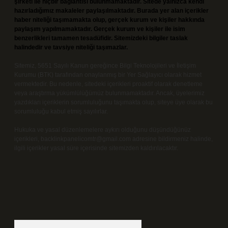
şirketi ile hiçbir bağlantısı bulunmamaktadır. Sitede yalnızca kendi
hazırladığımız makaleler paylaşılmaktadır. Burada yer alan içerikler
haber niteliği taşımamakta olup, gerçek kurum ve kişiler hakkında
paylaşım yapılmamaktadır. Gerçek kurum ve kişiler ile isim
benzerlikleri tamamen tesadüfidir. Sitemizdeki bilgiler taslak
halindedir ve tavsiye niteliği taşımazlar.
Sitemiz, 5651 Sayılı Kanun gereğince Bilgi Teknolojileri ve İletişim
Kurumu (BTK) tarafından onaylanmış bir Yer Sağlayıcı olarak hizmet
vermektedir. Bu nedenle, sitedeki içerikleri proaktif olarak denetleme
veya araştırma yükümlülüğümüz bulunmamaktadır. Ancak, üyelerimiz
yazdıkları içeriklerin sorumluluğunu taşımakta olup, siteye üye olarak bu
sorumluluğu kabul etmiş sayılırlar.
Hukuka ve yasal düzenlemelere aykırı olduğunu düşündüğünüz
içerikleri,
backlinkpanelicomtr@gmail.com
adresine bildirmeniz halinde,
ilgili içerikler yasal süre içerisinde sitemizden kaldırılacaktır.
Arama