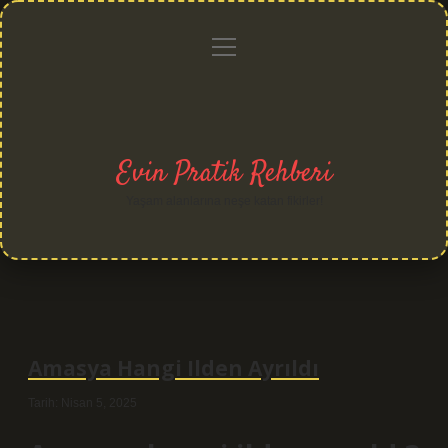
menüyü
Anasayfa
Gizlilik
Yasal
Hakkımızda
aç
Politikası
Uyarı
Evin Pratik Rehberi
Yaşam alanlarına neşe katan fikirler!
Amasya Hangi Ilden Ayrıldı
Tarih: Nisan 5, 2025