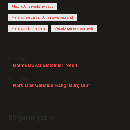
Atatürk Amasyada ne yaptı
Merzifon ne zaman Amasyaya bağlandı
Merzifonu kim fethetti
Merzifonun eski adı nedir
Önceki Yazı
Bölme Duvar Sistemleri Nedir
Sonraki Yazı
Narsistler Genelde Hangi Burç Olur
Bir yanıt yazın