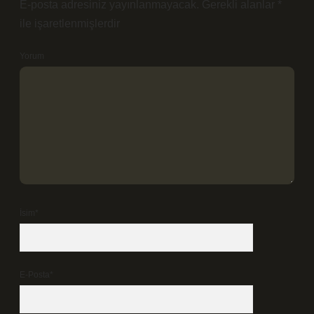
E-posta adresiniz yayınlanmayacak.
Gerekli alanlar
*
ile işaretlenmişlerdir
Yorum
İsim*
E-Posta*