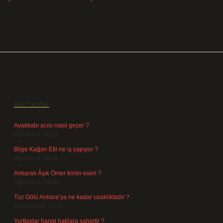
Sidebar
Son Yazılar
Ayakkabı acısı nasıl geçer ?
Ağustos 5, 2026
Bilge Kağan Etil ne iş yapıyor ?
Ağustos 4, 2026
Ankaralı Âşık Ömer kimin eseri ?
Ağustos 4, 2026
Tuz Gölü Ankara’ya ne kadar uzaklıktadır ?
Temmuz 31, 2026
Yurttaşlar hangi haklara sahiptir ?