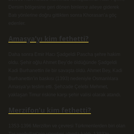
Dersim bölgesine geri dönen binlerce aileye giderek
Batı yönlerine doğru gittikten sonra Khorasan’a göç
edenler.
Amasya’yı kim fethetti?
Daha sonra Emir Hacı Şadgeldi Pascha şehre hakim
oldu. Şehir oğlu Ahmet Bey’de öldüğünde Şadgeldi
Kadi Burhanettin ile bir savaşta öldü. Ahmet Bey, Kadi
Burhanettin’in baskısı (1393) nedeniyle Osmanlılara
Amasya’yı teslim etti. Şehzade Çelebi Mehmet,
yaklaşan Timur riskine karşı şehir valisi olarak atandı.
Merzifon’u kim fethetti?
1353-1396 Merzifon ve çevresi Türkmenlerden biri olan
Taşanoğullari’nin yönetimi altında kaldı. 1393’te