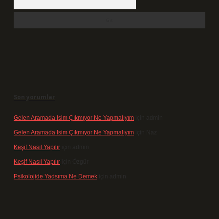
Son yorumlar
Gelen Aramada Isim Çıkmıyor Ne Yapmalıyım
için
admin
Gelen Aramada Isim Çıkmıyor Ne Yapmalıyım
için
Naz
Keşif Nasıl Yapılır
için
admin
Keşif Nasıl Yapılır
için
Özgür
Psikolojide Yadsıma Ne Demek
için
admin