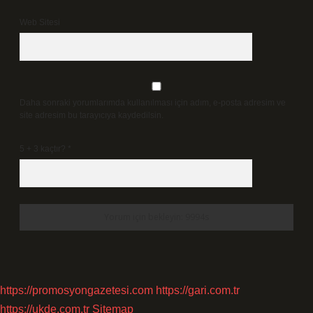
Web Sitesi
Daha sonraki yorumlarımda kullanılması için adım, e-posta adresim ve
site adresim bu tarayıcıya kaydedilsin.
5 + 3 kaçtır?
*
https://promosyongazetesi.com
https://gari.com.tr
https://ukde.com.tr
Sitemap