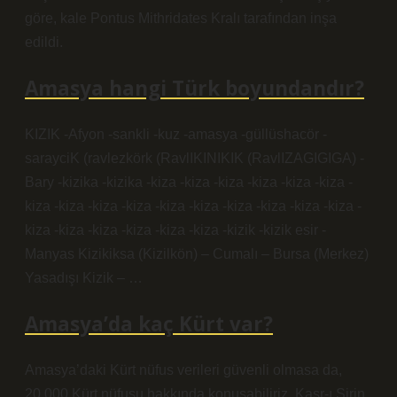
göre, kale Pontus Mithridates Kralı tarafından inşa
edildi.
Amasya hangi Türk boyundandır?
KIZIK -Afyon -sankli -kuz -amasya -güllüshacör -
sarayciK (ravlezkörk (RavlIKINIKIK (RavlIZAGIGIGA) -
Bary -kizika -kizika -kiza -kiza -kiza -kiza -kiza -kiza -
kiza -kiza -kiza -kiza -kiza -kiza -kiza -kiza -kiza -kiza -
kiza -kiza -kiza -kiza -kiza -kiza -kizik -kizik esir -
Manyas Kizikiksa (Kizilkön) – Cumalı – Bursa (Merkez)
Yasadışı Kizik – …
Amasya’da kaç Kürt var?
Amasya’daki Kürt nüfus verileri güvenli olmasa da,
20.000 Kürt nüfusu hakkında konuşabiliriz. Kasr-ı Şirin,