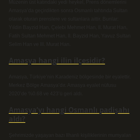
Müzenin üst katındaki yedi heykel, Prens dönemlerini
Amasya’da geçirdikten sonra Osmanlı tahtında Sultan
olarak oturan prenslere ve sultanlara aittir. Bunlar:
Yıldin Bayzid Han, Çelebi Mehmet Han, II. Murat Han,
Fatih Sultan Mehmet Han, II. Bayzid Han, Yavuz Sultan
Selim Han ve III. Murat Han.
Amasya hangi ilin ilçesidir?
Amasya, Türkiye’nin Karadeniz bölgesinde bir eyalettir.
Merkez Bölge Amasya’dır. Amasya eyalet nüfusu
2020’de %0.68 ve 423’ü geri aldı.
Amasya’yı hangi Osmanlı padişahı
aldı?
Şehrimizde yaşayan bazı Ilhanli kişiliklerinin mumyaları