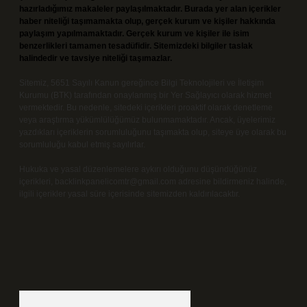
hazırladığımız makaleler paylaşılmaktadır. Burada yer alan içerikler
haber niteliği taşımamakta olup, gerçek kurum ve kişiler hakkında
paylaşım yapılmamaktadır. Gerçek kurum ve kişiler ile isim
benzerlikleri tamamen tesadüfidir. Sitemizdeki bilgiler taslak
halindedir ve tavsiye niteliği taşımazlar.
Sitemiz, 5651 Sayılı Kanun gereğince Bilgi Teknolojileri ve İletişim
Kurumu (BTK) tarafından onaylanmış bir Yer Sağlayıcı olarak hizmet
vermektedir. Bu nedenle, sitedeki içerikleri proaktif olarak denetleme
veya araştırma yükümlülüğümüz bulunmamaktadır. Ancak, üyelerimiz
yazdıkları içeriklerin sorumluluğunu taşımakta olup, siteye üye olarak bu
sorumluluğu kabul etmiş sayılırlar.
Hukuka ve yasal düzenlemelere aykırı olduğunu düşündüğünüz
içerikleri,
backlinkpanelicomtr@gmail.com
adresine bildirmeniz halinde,
ilgili içerikler yasal süre içerisinde sitemizden kaldırılacaktır.
Arama