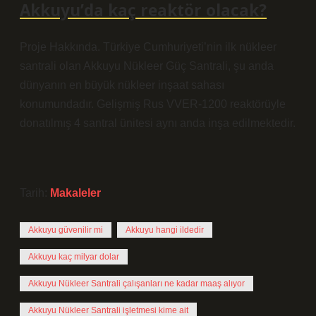
Akkuyu’da kaç reaktör olacak?
Proje Hakkında. Türkiye Cumhuriyeti’nin ilk nükleer
santrali olan Akkuyu Nükleer Güç Santrali, şu anda
dünyanın en büyük nükleer inşaat sahası
konumundadır. Gelişmiş Rus VVER-1200 reaktörüyle
donatılmış 4 santral ünitesi aynı anda inşa edilmektedir.
Tarih:
Makaleler
Akkuyu güvenilir mi
Akkuyu hangi ildedir
Akkuyu kaç milyar dolar
Akkuyu Nükleer Santrali çalışanları ne kadar maaş alıyor
Akkuyu Nükleer Santrali işletmesi kime ait