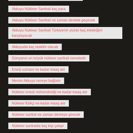
Akkuyu Nükleer Santrali kaç para
Akkuyu Nükleer Santrali ne zaman devlete geçecek
Akkuyu Nükleer Santrali Türkiyenin yüzde kaç elektriğini
karşılayacak
Akkuyuda kaç reaktör olacak
Dünyanın en büyük nükleer santrali nerededir
Enerji uzmanı ne kadar maaş alır
Mersin Akkuyu nereye bağlıdır
Nükleer enerji mühendisliği ne kadar maaş alır
Nükleer fizikçi ne kadar maaş alır
Nükleer santral ne zaman devreye girecek
Nükleer santralde kaç kişi çalışır