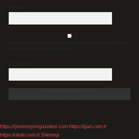
Web Sitesi
Daha sonraki yorumlarımda kullanılması için adım, e-posta adresim ve
site adresim bu tarayıcıya kaydedilsin.
10 - 4 kaçtır?
*
https://promosyongazetesi.com
https://gari.com.tr
https://ukde.com.tr
Sitemap