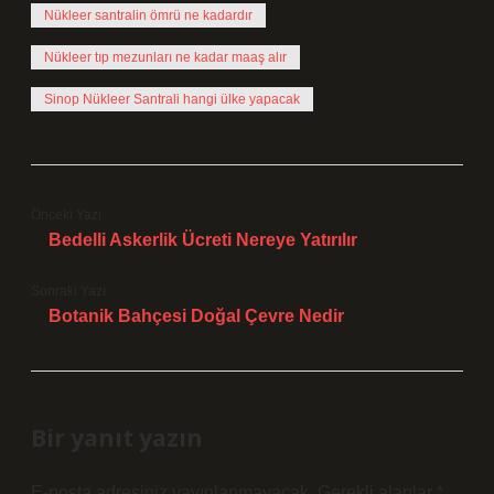
Nükleer santralin ömrü ne kadardır
Nükleer tıp mezunları ne kadar maaş alır
Sinop Nükleer Santrali hangi ülke yapacak
Önceki Yazı
Bedelli Askerlik Ücreti Nereye Yatırılır
Sonraki Yazı
Botanik Bahçesi Doğal Çevre Nedir
Bir yanıt yazın
E-posta adresiniz yayınlanmayacak.
Gerekli alanlar
*