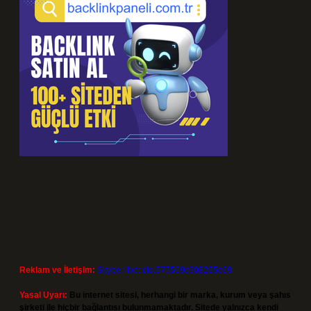
Reklam ve İletişim:
Skype: live:.cid.575569c608265c69
Yasal Uyarı:
Bu internet sitesi, herhangi bir marka, kurum veya şahıs
şirketi ile hiçbir bağlantısı bulunmamaktadır. Sitede yalnızca kendi