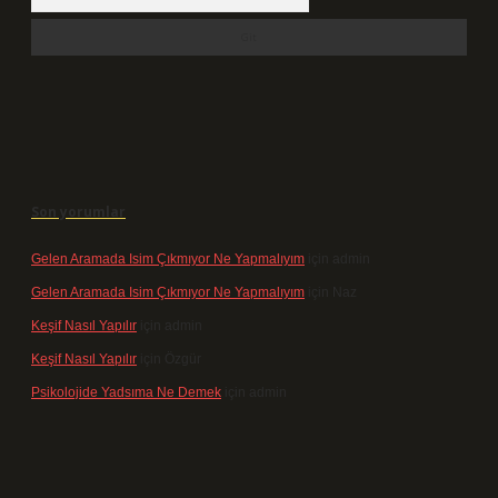
Son yorumlar
Gelen Aramada Isim Çıkmıyor Ne Yapmalıyım
için
admin
Gelen Aramada Isim Çıkmıyor Ne Yapmalıyım
için
Naz
Keşif Nasıl Yapılır
için
admin
Keşif Nasıl Yapılır
için
Özgür
Psikolojide Yadsıma Ne Demek
için
admin