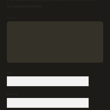
ile işaretlenmişlerdir
Yorum
İsim*
E-Posta*