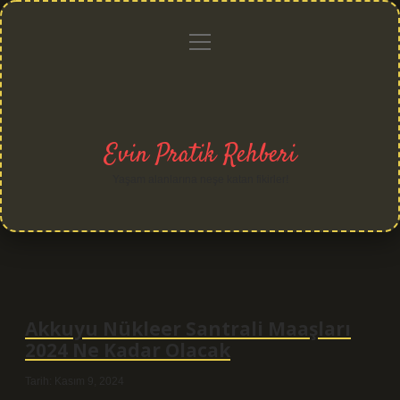
menüyü
Anasayfa
Gizlilik
Yasal
Hakkımızda
aç
Politikası
Uyarı
Evin Pratik Rehberi
Yaşam alanlarına neşe katan fikirler!
Akkuyu Nükleer Santrali Maaşları
2024 Ne Kadar Olacak
Tarih: Kasım 9, 2024