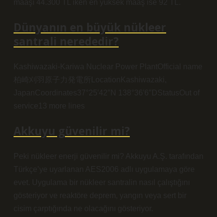
maaşı 44.300 TL iken en yüksek maaş ise 92 TL.
Dünyanın en büyük nükleer
santrali nerededir?
Kashiwazaki-Kariwa Nuclear Power PlantOfficial name
柏崎刈羽原子力発電所LocationKashiwazaki,
JapanCoordinates37°25′42″N 138°36′6″DStatusOut of
service13 more lines
Akkuyu güvenilir mi?
Peki nükleer enerji güvenilir mi? Akkuyu A.Ş. tarafından
Türkçe’ye uyarlanan AES2006 adlı uygulamaya göre
evet. Uygulama bir nükleer santralin nasıl çalıştığını
gösteriyor ve reaktöre deprem, yangın veya sert bir
cisim çarptığında ne olacağını gösteriyor.