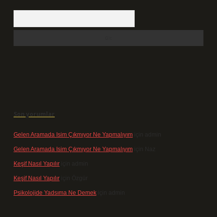
Arama
Son yorumlar
Gelen Aramada Isim Çıkmıyor Ne Yapmalıyım
için
admin
Gelen Aramada Isim Çıkmıyor Ne Yapmalıyım
için
Naz
Keşif Nasıl Yapılır
için
admin
Keşif Nasıl Yapılır
için
Özgür
Psikolojide Yadsıma Ne Demek
için
admin