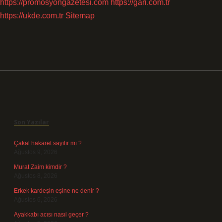
https://promosyongazetesi.com
https://gari.com.tr
https://ukde.com.tr
Sitemap
Sidebar
Son Yazılar
Çakal hakaret sayılır mı ?
Ağustos 9, 2026
Murat Zaim kimdir ?
Ağustos 8, 2026
Erkek kardeşin eşine ne denir ?
Ağustos 6, 2026
Ayakkabı acısı nasıl geçer ?