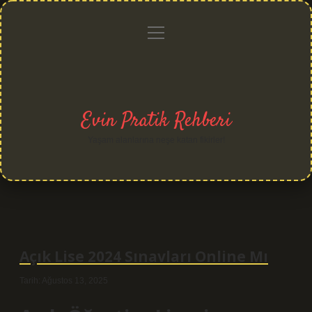
menüyü
Anasayfa
Gizlilik
Yasal
Hakkımızda
aç
Politikası
Uyarı
Evin Pratik Rehberi
Yaşam alanlarına neşe katan fikirler!
Açık Lise 2024 Sınavları Online Mı
Tarih: Ağustos 13, 2025