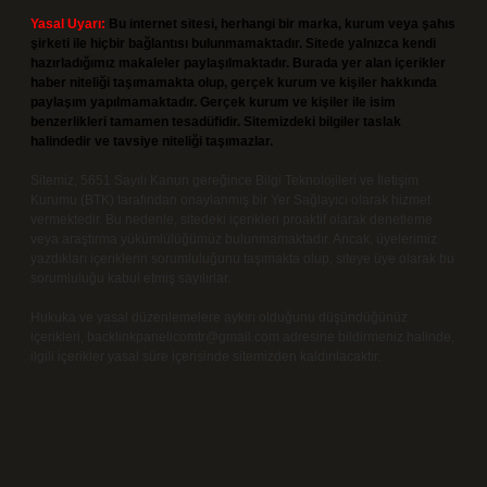
Yasal Uyarı:
Bu internet sitesi, herhangi bir marka, kurum veya şahıs
şirketi ile hiçbir bağlantısı bulunmamaktadır. Sitede yalnızca kendi
hazırladığımız makaleler paylaşılmaktadır. Burada yer alan içerikler
haber niteliği taşımamakta olup, gerçek kurum ve kişiler hakkında
paylaşım yapılmamaktadır. Gerçek kurum ve kişiler ile isim
benzerlikleri tamamen tesadüfidir. Sitemizdeki bilgiler taslak
halindedir ve tavsiye niteliği taşımazlar.
Sitemiz, 5651 Sayılı Kanun gereğince Bilgi Teknolojileri ve İletişim
Kurumu (BTK) tarafından onaylanmış bir Yer Sağlayıcı olarak hizmet
vermektedir. Bu nedenle, sitedeki içerikleri proaktif olarak denetleme
veya araştırma yükümlülüğümüz bulunmamaktadır. Ancak, üyelerimiz
yazdıkları içeriklerin sorumluluğunu taşımakta olup, siteye üye olarak bu
sorumluluğu kabul etmiş sayılırlar.
Hukuka ve yasal düzenlemelere aykırı olduğunu düşündüğünüz
içerikleri,
backlinkpanelicomtr@gmail.com
adresine bildirmeniz halinde,
ilgili içerikler yasal süre içerisinde sitemizden kaldırılacaktır.