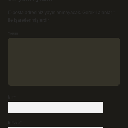
E-posta adresiniz yayınlanmayacak.
Gerekli alanlar
*
ile işaretlenmişlerdir
Yorum
İsim*
E-Posta*