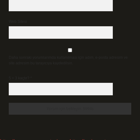
Web Sitesi
Daha sonraki yorumlarımda kullanılması için adım, e-posta adresim ve
site adresim bu tarayıcıya kaydedilsin.
5 + 3 kaçtır?
*