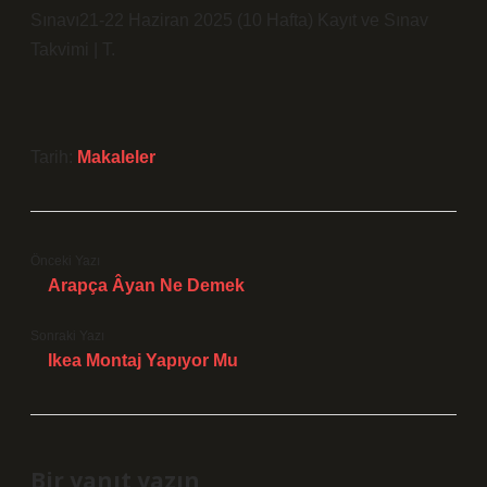
Sınavı21-22 Haziran 2025 (10 Hafta) Kayıt ve Sınav
Takvimi | T.
Tarih:
Makaleler
Önceki Yazı
Arapça Âyan Ne Demek
Sonraki Yazı
Ikea Montaj Yapıyor Mu
Bir yanıt yazın