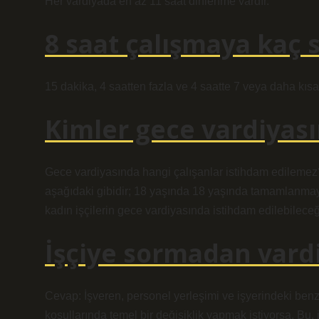
Her vardiyada en az 11 saat dinlenme vardır.
8 saat çalışmaya kaç s
15 dakika, 4 saatten fazla ve 4 saatte 7 veya daha kısa
Kimler gece vardiyas
Gece vardiyasında hangi çalışanlar istihdam edilemez?
aşağıdaki gibidir; 18 yaşında 18 yaşında tamamlanmayan
kadın işçilerin gece vardiyasında istihdam edilebilece
İşçiye sormadan vardi
Cevap: İşveren, personel yerleşimi ve işyerindeki be
koşullarında temel bir değişiklik yapmak istiyorsa. Bu, i