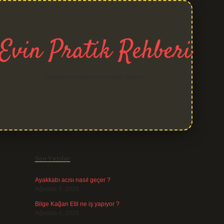
Evin Pratik Rehberi
Yaşam alanlarına neşe katan fikirler!
Sidebar
grand opera bet
Son Yazılar
Ayakkabı acısı nasıl geçer ?
Ağustos 5, 2026
Bilge Kağan Etil ne iş yapıyor ?
Ağustos 4, 2026