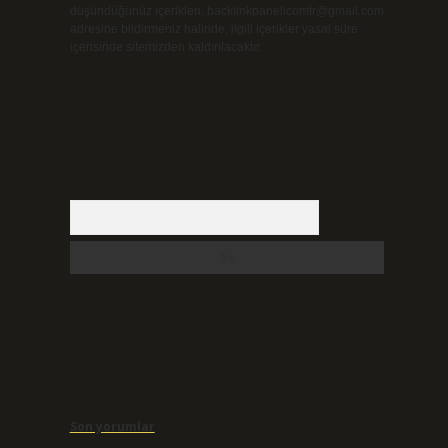
düşündüğünüz içerikleri,
backlinkpanelicomtr@gmail.com
adresine bildirmeniz halinde, ilgili içerikler yasal süre
içerisinde sitemizden kaldırılacaktır.
Arama
Son yorumlar