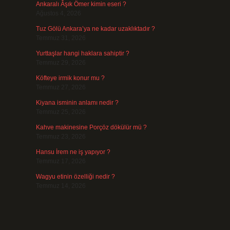
Ankaralı Âşık Ömer kimin eseri ?
Ağustos 4, 2026
Tuz Gölü Ankara’ya ne kadar uzaklıktadır ?
Temmuz 31, 2026
Yurttaşlar hangi haklara sahiptir ?
Temmuz 29, 2026
Köfteye irmik konur mu ?
Temmuz 27, 2026
Kiyana isminin anlamı nedir ?
Temmuz 25, 2026
Kahve makinesine Porçöz dökülür mü ?
Temmuz 23, 2026
Hansu İrem ne iş yapıyor ?
Temmuz 17, 2026
Wagyu etinin özelliği nedir ?
Temmuz 14, 2026