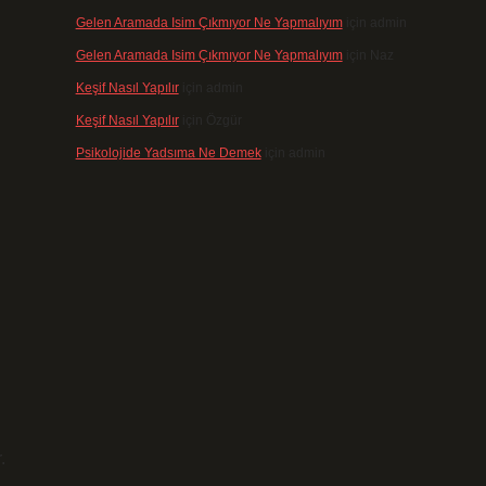
Gelen Aramada Isim Çıkmıyor Ne Yapmalıyım
için
admin
Gelen Aramada Isim Çıkmıyor Ne Yapmalıyım
için
Naz
Keşif Nasıl Yapılır
için
admin
Keşif Nasıl Yapılır
için
Özgür
Psikolojide Yadsıma Ne Demek
için
admin
.