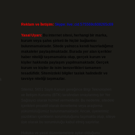
Reklam ve İletişim:
Skype: live:.cid.575569c608265c69
Yasal Uyarı:
Bu internet sitesi, herhangi bir marka,
kurum veya şahıs şirketi ile hiçbir bağlantısı
bulunmamaktadır. Sitede yalnızca kendi hazırladığımız
makaleler paylaşılmaktadır. Burada yer alan içerikler
haber niteliği taşımamakta olup, gerçek kurum ve
kişiler hakkında paylaşım yapılmamaktadır. Gerçek
kurum ve kişiler ile isim benzerlikleri tamamen
tesadüfidir. Sitemizdeki bilgiler taslak halindedir ve
a
tavsiye niteliği taşımazlar.
Sitemiz, 5651 Sayılı Kanun gereğince Bilgi Teknolojileri
ve İletişim Kurumu (BTK) tarafından onaylanmış bir Yer
Sağlayıcı olarak hizmet vermektedir. Bu nedenle, sitedeki
içerikleri proaktif olarak denetleme veya araştırma
yükümlülüğümüz bulunmamaktadır. Ancak, üyelerimiz
yazdıkları içeriklerin sorumluluğunu taşımakta olup, siteye
üye olarak bu sorumluluğu kabul etmiş sayılırlar.
Hukuka ve yasal düzenlemelere aykırı olduğunu