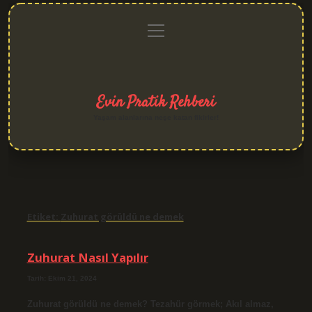
menüyü
Anasayfa
Gizlilik
Yasal
Hakkımızda
aç
Politikası
Uyarı
Evin Pratik Rehberi
Yaşam alanlarına neşe katan fikirler!
Etiket:
Zuhurat görüldü ne demek
Zuhurat Nasıl Yapılır
Tarih: Ekim 21, 2024
Zuhurat görüldü ne demek? Tezahür görmek; Akıl almaz,