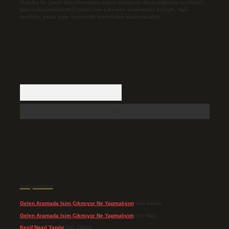
Hukuka ve yasal düzenlemelere aykırı olduğunu düşündüğünüz içerikleri,
backlinkpanelicomtr@gmail.com
adresine bildirmeniz halinde, ilgili
içerikler yasal süre içerisinde sitemizden kaldırılacaktır.
Arama
Son yorumlar
Gelen Aramada Isim Çıkmıyor Ne Yapmalıyım
için
admin
Gelen Aramada Isim Çıkmıyor Ne Yapmalıyım
için
Naz
Keşif Nasıl Yapılır
için
admin