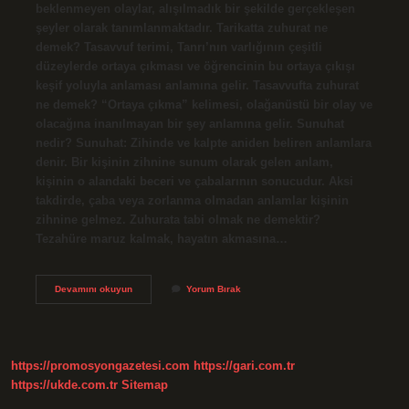
beklenmeyen olaylar, alışılmadık bir şekilde gerçekleşen
şeyler olarak tanımlanmaktadır. Tarikatta zuhurat ne
demek? Tasavvuf terimi, Tanrı’nın varlığının çeşitli
düzeylerde ortaya çıkması ve öğrencinin bu ortaya çıkışı
keşif yoluyla anlaması anlamına gelir. Tasavvufta zuhurat
ne demek? “Ortaya çıkma” kelimesi, olağanüstü bir olay ve
olacağına inanılmayan bir şey anlamına gelir. Sunuhat
nedir? Sunuhat: Zihinde ve kalpte aniden beliren anlamlara
denir. Bir kişinin zihnine sunum olarak gelen anlam,
kişinin o alandaki beceri ve çabalarının sonucudur. Aksi
takdirde, çaba veya zorlanma olmadan anlamlar kişinin
zihnine gelmez. Zuhurata tabi olmak ne demektir?
Tezahüre maruz kalmak, hayatın akmasına…
Zuhurat
Devamını okuyun
Yorum Bırak
Nasıl
Yapılır
https://promosyongazetesi.com
https://gari.com.tr
https://ukde.com.tr
Sitemap