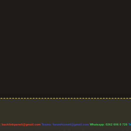
l:
backlinkpaneli@gmail.com
Teams:
forumhizmeti@gmail.com
Whatsapp: 0262 606 0 726
T
etişim Kurumu (BTK) tarafından onaylanmış bir Yer Sağlayıcı olarak hizmet vermektedir. Bu ne