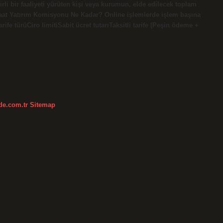
li bir faaliyeti yürüten kişi veya kurumun, elde edilecek toplam
 Ziraat Yatırım Komisyonu Ne Kadar? Online işlemlerde işlem başına
e türüCiro limitiSabit ücret tutarıTaksitli tarife (Peşin ödeme +
kde.com.tr
Sitemap