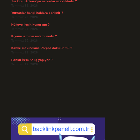
Tuz Gölü Ankara’ya ne kadar uzaklıktadır ?
Temmuz 31, 2026
Yurttaşlar hangi haklara sahiptir ?
Temmuz 29, 2026
Köfteye irmik konur mu ?
Temmuz 27, 2026
Kiyana isminin anlamı nedir ?
Temmuz 25, 2026
Kahve makinesine Porçöz dökülür mü ?
Temmuz 23, 2026
Hansu İrem ne iş yapıyor ?
Temmuz 17, 2026