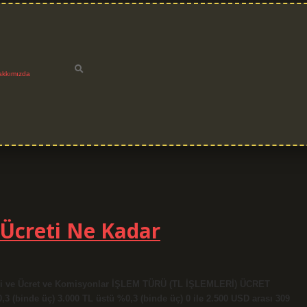
akkımızda
Ücreti Ne Kadar
leri ve Ücret ve Komisyonlar İŞLEM TÜRÜ (TL İŞLEMLERİ) ÜCRET
 (binde üç) 3.000 TL üstü %0,3 (binde üç) 0 ile 2.500 USD arası 309