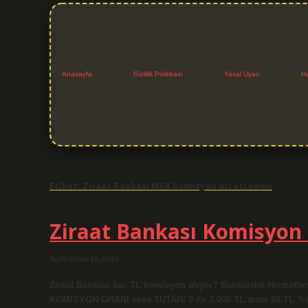
Anasayfa
Gizlilik Politikası
Yasal Uyarı
H
Etiket:
Ziraat Bankası MKK komisyon ücreti nedir
Ziraat Bankası Komisyon 
Tarih: Ocak 18, 2025
Ziraat Bankası kaç TL komisyon alıyor? Bankacılık Hizmet
KOMİSYON ORANI veya TUTARI 0 ile 3.000 TL arası 60 TL %0,3