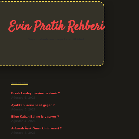
Evin Pratik Rehberi
Yaşam alanlarına neşe katan fikirler!
Sidebar
grand opera bet giriş
Son Yazılar
Erkek kardeşin eşine ne denir ?
Ağustos 6, 2026
Ayakkabı acısı nasıl geçer ?
Ağustos 5, 2026
Bilge Kağan Etil ne iş yapıyor ?
Ağustos 4, 2026
Ankaralı Âşık Ömer kimin eseri ?
Ağustos 4, 2026