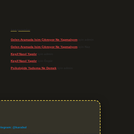
Son yorumlar
Gelen Aramada Isim Çıkmıyor Ne Yapmalıyım
için
admin
Gelen Aramada Isim Çıkmıyor Ne Yapmalıyım
için
Naz
Keşif Nasıl Yapılır
için
admin
Keşif Nasıl Yapılır
için
Özgür
Psikolojide Yadsıma Ne Demek
için
admin
elegram: @karabul
denle, sitedeki içerikleri proaktif olarak denetleme veya araştırma