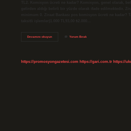
TL2. Komisyon ücreti ne kadar? Komisyon, genel olarak, belir
gelirden aldığı belirli bir yüzde olarak ifade edilmektedir.
minimum 0. Ziraat Bankası pos komisyon ücreti ne kadar? Tarif
taksitli işlemler)1.000 TL93,00 ₺2.000…
Ziraat
Devamını okuyun
Yorum Bırak
Bankası
Komisyon
Ücreti
Ne
Kadar
https://promosyongazetesi.com
https://gari.com.tr
https://u