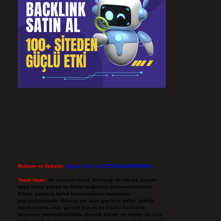
Reklam ve İletişim:
Skype: live:.cid.575569c608265c69
Yasal Uyarı:
Bu internet sitesi, herhangi bir marka, kurum
veya şahıs şirketi ile hiçbir bağlantısı bulunmamaktadır.
Sitede yalnızca kendi hazırladığımız makaleler
paylaşılmaktadır. Burada yer alan içerikler haber niteliği
taşımamakta olup, gerçek kurum ve kişiler hakkında
paylaşım yapılmamaktadır. Gerçek kurum ve kişiler ile isim