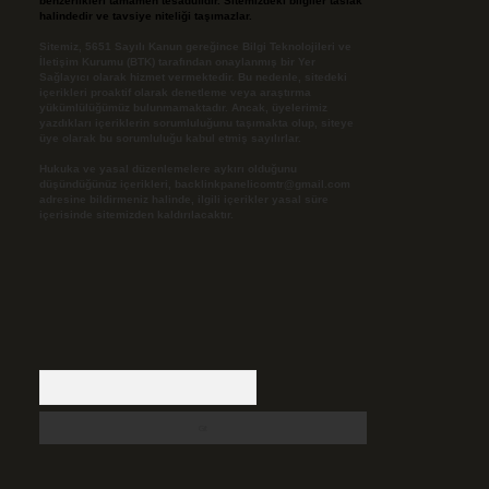
benzerlikleri tamamen tesadüfidir. Sitemizdeki bilgiler taslak
halindedir ve tavsiye niteliği taşımazlar.
Sitemiz, 5651 Sayılı Kanun gereğince Bilgi Teknolojileri ve
İletişim Kurumu (BTK) tarafından onaylanmış bir Yer
Sağlayıcı olarak hizmet vermektedir. Bu nedenle, sitedeki
içerikleri proaktif olarak denetleme veya araştırma
yükümlülüğümüz bulunmamaktadır. Ancak, üyelerimiz
yazdıkları içeriklerin sorumluluğunu taşımakta olup, siteye
üye olarak bu sorumluluğu kabul etmiş sayılırlar.
Hukuka ve yasal düzenlemelere aykırı olduğunu
düşündüğünüz içerikleri,
backlinkpanelicomtr@gmail.com
adresine bildirmeniz halinde, ilgili içerikler yasal süre
içerisinde sitemizden kaldırılacaktır.
Arama