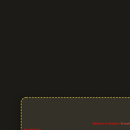
Reklam ve İletişim:
E-mai
Yasal Uyarı:
Sitemiz, 5651 Sayılı Kanun gereğince Bilgi Teknolojileri ve İl