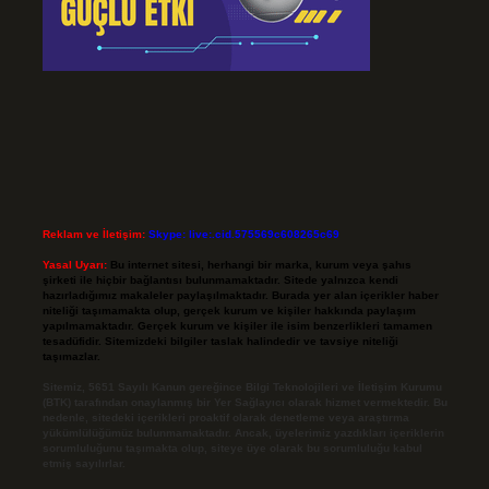
Reklam ve İletişim:
Skype: live:.cid.575569c608265c69
Yasal Uyarı:
Bu internet sitesi, herhangi bir marka, kurum veya şahıs
şirketi ile hiçbir bağlantısı bulunmamaktadır. Sitede yalnızca kendi
hazırladığımız makaleler paylaşılmaktadır. Burada yer alan içerikler haber
niteliği taşımamakta olup, gerçek kurum ve kişiler hakkında paylaşım
yapılmamaktadır. Gerçek kurum ve kişiler ile isim benzerlikleri tamamen
tesadüfidir. Sitemizdeki bilgiler taslak halindedir ve tavsiye niteliği
taşımazlar.
Sitemiz, 5651 Sayılı Kanun gereğince Bilgi Teknolojileri ve İletişim Kurumu
(BTK) tarafından onaylanmış bir Yer Sağlayıcı olarak hizmet vermektedir. Bu
nedenle, sitedeki içerikleri proaktif olarak denetleme veya araştırma
yükümlülüğümüz bulunmamaktadır. Ancak, üyelerimiz yazdıkları içeriklerin
sorumluluğunu taşımakta olup, siteye üye olarak bu sorumluluğu kabul
etmiş sayılırlar.