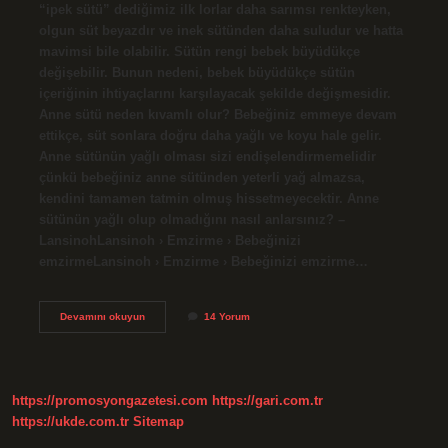
“ipek sütü” dediğimiz ilk lorlar daha sarımsı renkteyken,
olgun süt beyazdır ve inek sütünden daha suludur ve hatta
mavimsi bile olabilir. Sütün rengi bebek büyüdükçe
değişebilir. Bunun nedeni, bebek büyüdükçe sütün
içeriğinin ihtiyaçlarını karşılayacak şekilde değişmesidir.
Anne sütü neden kıvamlı olur? Bebeğiniz emmeye devam
ettikçe, süt sonlara doğru daha yağlı ve koyu hale gelir.
Anne sütünün yağlı olması sizi endişelendirmemelidir
çünkü bebeğiniz anne sütünden yeterli yağ almazsa,
kendini tamamen tatmin olmuş hissetmeyecektir. Anne
sütünün yağlı olup olmadığını nasıl anlarsınız? –
LansinohLansinoh › Emzirme › Bebeğinizi
emzirmeLansinoh › Emzirme › Bebeğinizi emzirme…
Anne
Devamını okuyun
14 Yorum
Sütü
Neden
Sulu
Olur
https://promosyongazetesi.com
https://gari.com.tr
https://ukde.com.tr
Sitemap