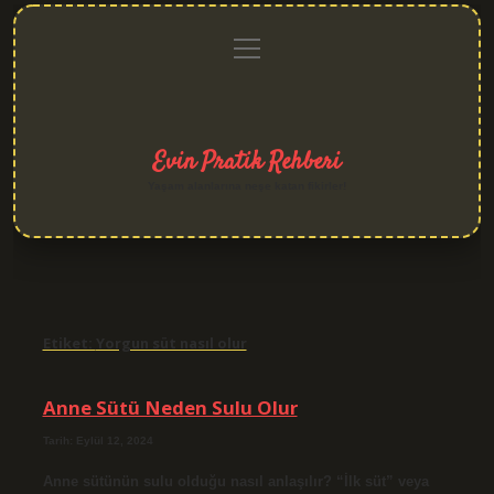
menüyü
Anasayfa
Gizlilik
Yasal
Hakkımızda
aç
Politikası
Uyarı
Evin Pratik Rehberi
Yaşam alanlarına neşe katan fikirler!
Etiket:
Yorgun süt nasıl olur
Anne Sütü Neden Sulu Olur
Tarih: Eylül 12, 2024
Anne sütünün sulu olduğu nasıl anlaşılır? “İlk süt” veya