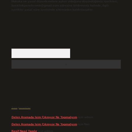
Hukuka ve yasal düzenlemelere aykırı olduğunu düşündüğünüz içerikleri,
backlinkpanelicomtr@gmail.com
adresine bildirmeniz halinde, ilgili
içerikler yasal süre içerisinde sitemizden kaldırılacaktır.
Arama
Son yorumlar
Gelen Aramada Isim Çıkmıyor Ne Yapmalıyım
için
admin
Gelen Aramada Isim Çıkmıyor Ne Yapmalıyım
için
Naz
Keşif Nasıl Yapılır
için
admin