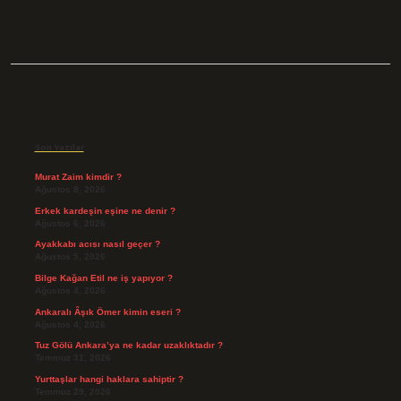
Sidebar
Son Yazılar
Murat Zaim kimdir ?
Ağustos 8, 2026
Erkek kardeşin eşine ne denir ?
Ağustos 6, 2026
Ayakkabı acısı nasıl geçer ?
Ağustos 5, 2026
Bilge Kağan Etil ne iş yapıyor ?
Ağustos 4, 2026
Ankaralı Âşık Ömer kimin eseri ?
Ağustos 4, 2026
Tuz Gölü Ankara’ya ne kadar uzaklıktadır ?
Temmuz 31, 2026
Yurttaşlar hangi haklara sahiptir ?
Temmuz 29, 2026