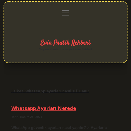
menüyü
Anasayfa
Gizlilik
Yasal
Hakkımızda
aç
Politikası
Uyarı
Evin Pratik Rehberi
Yaşam alanlarına neşe katan fikirler!
Etiket:
WhatsApp ayarları nasıl sıfırlanır
Whatsapp Ayarları Nerede
Tarih: Kasım 25, 2024
WhatsApp güvenlik ayarları nasıl yapılır? > Ayarlar’a