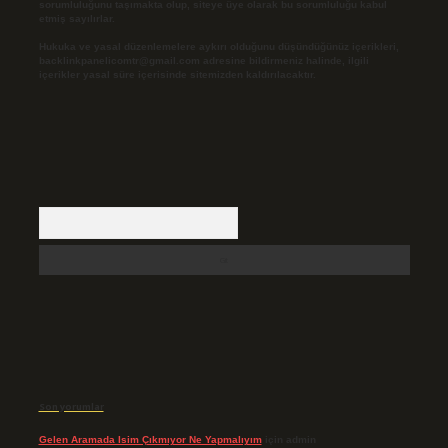
sorumluluğunu taşımakta olup, siteye üye olarak bu sorumluluğu kabul
etmiş sayılırlar.
Hukuka ve yasal düzenlemelere aykırı olduğunu düşündüğünüz içerikleri,
backlinkpanelicomtr@gmail.com
adresine bildirmeniz halinde, ilgili
içerikler yasal süre içerisinde sitemizden kaldırılacaktır.
Arama
Son yorumlar
Gelen Aramada Isim Çıkmıyor Ne Yapmalıyım
için
admin