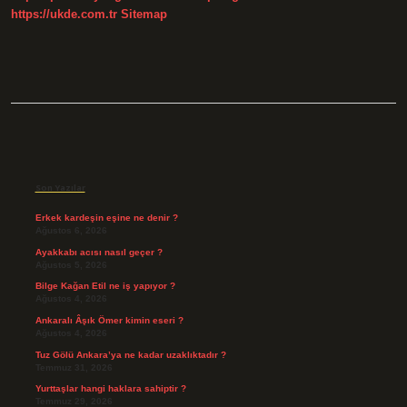
https://ukde.com.tr
Sitemap
Sidebar
Son Yazılar
Erkek kardeşin eşine ne denir ?
Ağustos 6, 2026
Ayakkabı acısı nasıl geçer ?
Ağustos 5, 2026
Bilge Kağan Etil ne iş yapıyor ?
Ağustos 4, 2026
Ankaralı Âşık Ömer kimin eseri ?
Ağustos 4, 2026
Tuz Gölü Ankara’ya ne kadar uzaklıktadır ?
Temmuz 31, 2026
Yurttaşlar hangi haklara sahiptir ?
Temmuz 29, 2026