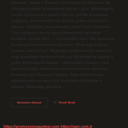
dokunun. Hesap > Güvenlik bildirimleri’ne dokunun. Bu
cihazda güvenlik bildirimlerini göster’i açın. WhatsApp’ta
durum ayarları nasıl yapılır? Durum gizlilik ayarlarınızı
değiştirin. Durumum/Durum Ekle’ye gidin ve Gizlilik’e
tıklayın. Aşağıdaki seçeneklerden birini seçin: Kişilerim:
Tüm kişileriniz durum güncellemelerinizi görebilir.
Kişilerim Şunlar Hariç…: Seçtikleriniz hariç tüm kişileriniz
durum güncellemelerinizi görebilir. WhatsApp bildirim
ayarları nasıl olmalı? WhatsApp bildirimlerinin devre dışı
olup olmadığını kontrol etmek için WhatsApp’ta Ayarlar’a
gidin: WhatsApp’ta Ayarlar > Bildirimler’e tıklayın. Yeni
mesajlarla ilgili bildirimleri etkinleştirmek ve devre dışı
bırakmak için Mesajlar’a tıklayın. İfade bildirimlerini
etkinleştirmek ve devre dışı bırakmak için İfadeler’e
tıklayın. WhatsApp görünüm…
Whatsapp
Devamını okuyun
Yorum Bırak
Ayarları
Nerede
https://promosyongazetesi.com
https://gari.com.tr