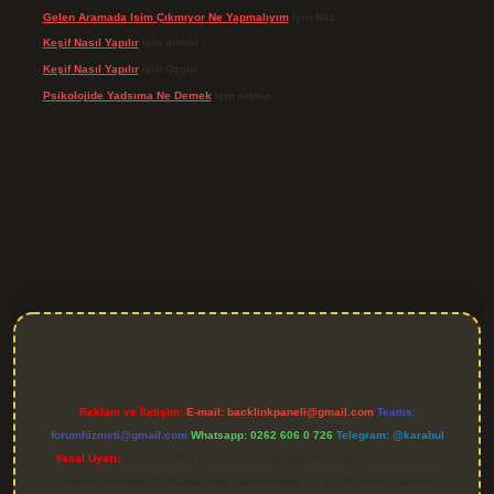
Gelen Aramada Isim Çıkmıyor Ne Yapmalıyım
için
Naz
Keşif Nasıl Yapılır
için
admin
Keşif Nasıl Yapılır
için
Özgür
Psikolojide Yadsıma Ne Demek
için
admin
giriş
Reklam ve İletişim:
E-mail:
backlinkpaneli@gmail.com
Teams:
forumhizmeti@gmail.com
Whatsapp: 0262 606 0 726
Telegram: @karabul
Yasal Uyarı:
Sitemiz, 5651 Sayılı Kanun gereğince Bilgi Teknolojileri ve
İletişim Kurumu (BTK) tarafından onaylanmış bir Yer Sağlayıcı olarak