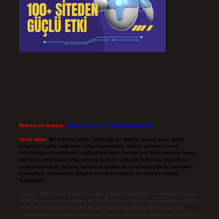
Reklam ve İletişim:
Skype: live:.cid.575569c608265c69
Yasal Uyarı:
Bu internet sitesi, herhangi bir marka, kurum veya şahıs
şirketi ile hiçbir bağlantısı bulunmamaktadır. Sitede yalnızca kendi
hazırladığımız makaleler paylaşılmaktadır. Burada yer alan içerikler haber
niteliği taşımamakta olup, gerçek kurum ve kişiler hakkında paylaşım
yapılmamaktadır. Gerçek kurum ve kişiler ile isim benzerlikleri tamamen
tesadüfidir. Sitemizdeki bilgiler taslak halindedir ve tavsiye niteliği
taşımazlar.
Sitemiz, 5651 Sayılı Kanun gereğince Bilgi Teknolojileri ve İletişim Kurumu
(BTK) tarafından onaylanmış bir Yer Sağlayıcı olarak hizmet vermektedir. Bu
nedenle, sitedeki içerikleri proaktif olarak denetleme veya araştırma
yükümlülüğümüz bulunmamaktadır. Ancak, üyelerimiz yazdıkları içeriklerin