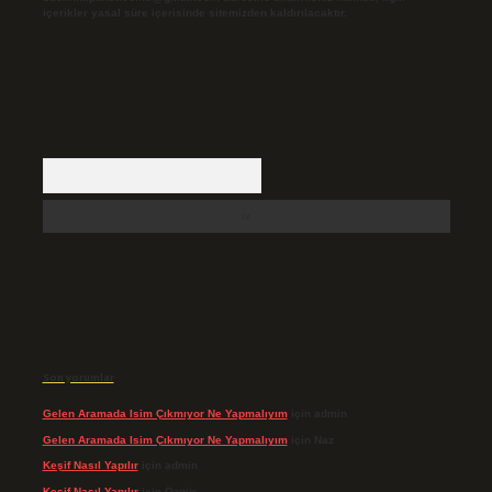
içerikler yasal süre içerisinde sitemizden kaldırılacaktır.
Arama
Son yorumlar
Gelen Aramada Isim Çıkmıyor Ne Yapmalıyım
için
admin
Gelen Aramada Isim Çıkmıyor Ne Yapmalıyım
için
Naz
Keşif Nasıl Yapılır
için
admin
Keşif Nasıl Yapılır
için
Özgür