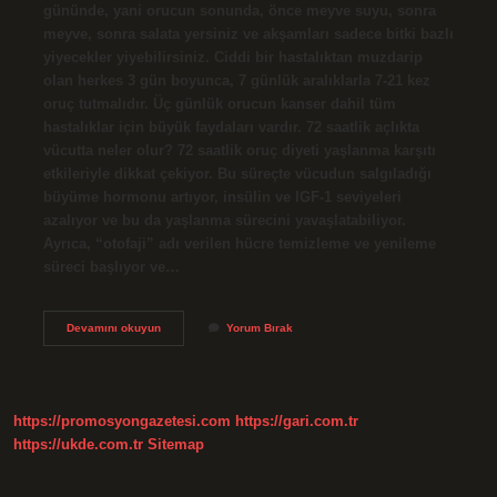
gününde, yani orucun sonunda, önce meyve suyu, sonra
meyve, sonra salata yersiniz ve akşamları sadece bitki bazlı
yiyecekler yiyebilirsiniz. Ciddi bir hastalıktan muzdarip
olan herkes 3 gün boyunca, 7 günlük aralıklarla 7-21 kez
oruç tutmalıdır. Üç günlük orucun kanser dahil tüm
hastalıklar için büyük faydaları vardır. 72 saatlik açlıkta
vücutta neler olur? 72 saatlik oruç diyeti yaşlanma karşıtı
etkileriyle dikkat çekiyor. Bu süreçte vücudun salgıladığı
büyüme hormonu artıyor, insülin ve IGF-1 seviyeleri
azalıyor ve bu da yaşlanma sürecini yavaşlatabiliyor.
Ayrıca, “otofaji” adı verilen hücre temizleme ve yenileme
süreci başlıyor ve…
3
Devamını okuyun
Yorum Bırak
Günlük
Açlıkta
Vücutta
Neler
Olur
https://promosyongazetesi.com
https://gari.com.tr
https://ukde.com.tr
Sitemap