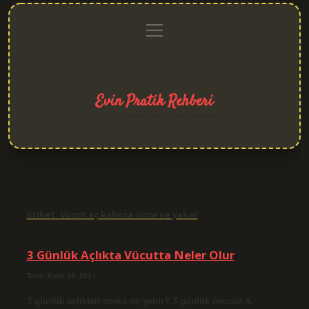
menüyü
Anasayfa
Gizlilik
Yasal
Hakkımızda
aç
Politikası
Uyarı
Evin Pratik Rehberi
Yaşam alanlarına neşe katan fikirler!
Etiket:
Vücut aç kalınca önce ne yakar
3 Günlük Açlıkta Vücutta Neler Olur
Tarih: Eylül 28, 2024
3 günlük açlıktan sonra ne yenir? 3 günlük orucun 4.