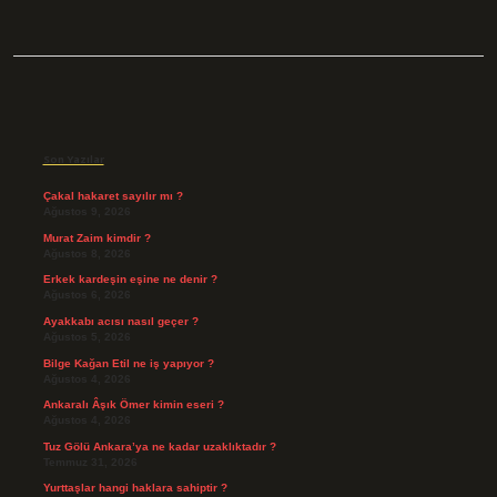
Sidebar
Son Yazılar
Çakal hakaret sayılır mı ?
Ağustos 9, 2026
Murat Zaim kimdir ?
Ağustos 8, 2026
Erkek kardeşin eşine ne denir ?
Ağustos 6, 2026
Ayakkabı acısı nasıl geçer ?
Ağustos 5, 2026
Bilge Kağan Etil ne iş yapıyor ?
Ağustos 4, 2026
Ankaralı Âşık Ömer kimin eseri ?
Ağustos 4, 2026
Tuz Gölü Ankara’ya ne kadar uzaklıktadır ?
Temmuz 31, 2026
Yurttaşlar hangi haklara sahiptir ?