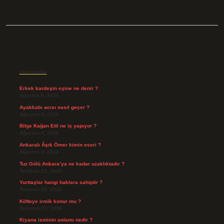
Sidebar
Son Yazılar
Erkek kardeşin eşine ne denir ?
Ağustos 6, 2026
Ayakkabı acısı nasıl geçer ?
Ağustos 5, 2026
Bilge Kağan Etil ne iş yapıyor ?
Ağustos 4, 2026
Ankaralı Âşık Ömer kimin eseri ?
Ağustos 4, 2026
Tuz Gölü Ankara’ya ne kadar uzaklıktadır ?
Temmuz 31, 2026
Yurttaşlar hangi haklara sahiptir ?
Temmuz 29, 2026
Köfteye irmik konur mu ?
Temmuz 27, 2026
Kiyana isminin anlamı nedir ?