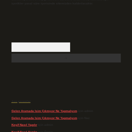
içerikler yasal süre içerisinde sitemizden kaldırılacaktır.
Arama
Son yorumlar
Gelen Aramada Isim Çıkmıyor Ne Yapmalıyım
için
admin
Gelen Aramada Isim Çıkmıyor Ne Yapmalıyım
için
Naz
Keşif Nasıl Yapılır
için
admin
Keşif Nasıl Yapılır
için
Özgür