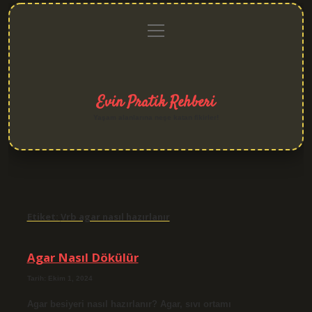
menüyü
Anasayfa
Gizlilik
Yasal
Hakkımızda
aç
Politikası
Uyarı
Evin Pratik Rehberi
Yaşam alanlarına neşe katan fikirler!
Etiket:
Vrb agar nasıl hazırlanır
Agar Nasıl Dökülür
Tarih: Ekim 1, 2024
Agar besiyeri nasıl hazırlanır? Agar, sıvı ortamı