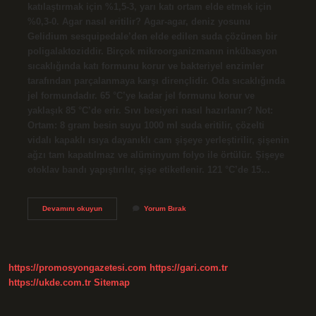
katılaştırmak için %1,5-3, yarı katı ortam elde etmek için
%0,3-0. Agar nasıl eritilir? Agar-agar, deniz yosunu
Gelidium sesquipedale’den elde edilen suda çözünen bir
poligalaktoziddir. Birçok mikroorganizmanın inkübasyon
sıcaklığında katı formunu korur ve bakteriyel enzimler
tarafından parçalanmaya karşı dirençlidir. Oda sıcaklığında
jel formundadır. 65 °C’ye kadar jel formunu korur ve
yaklaşık 85 °C’de erir. Sıvı besiyeri nasıl hazırlanır? Not:
Ortam: 8 gram besin suyu 1000 ml suda eritilir, çözelti
vidalı kapaklı ısıya dayanıklı cam şişeye yerleştirilir, şişenin
ağzı tam kapatılmaz ve alüminyum folyo ile örtülür. Şişeye
otoklav bandı yapıştırılır, şişe etiketlenir. 121 °C’de 15…
Agar
Devamını okuyun
Yorum Bırak
Nasıl
Dökülür
https://promosyongazetesi.com
https://gari.com.tr
https://ukde.com.tr
Sitemap