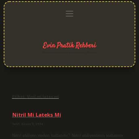
menüyü
Anasayfa
Gizlilik
Yasal
Hakkımızda
aç
Politikası
Uyarı
Evin Pratik Rehberi
Yaşam alanlarına neşe katan fikirler!
Etiket:
Vinil mi latex mi
Nitril Mi Lateks Mi
Tarih: Kasım 9, 2024
Nitril eldiven neden kullanılır? Nitril eldivenlerin kullanım