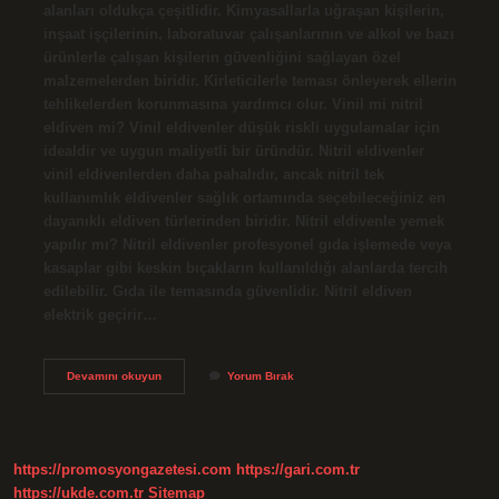
alanları oldukça çeşitlidir. Kimyasallarla uğraşan kişilerin,
inşaat işçilerinin, laboratuvar çalışanlarının ve alkol ve bazı
ürünlerle çalışan kişilerin güvenliğini sağlayan özel
malzemelerden biridir. Kirleticilerle teması önleyerek ellerin
tehlikelerden korunmasına yardımcı olur. Vinil mi nitril
eldiven mi? Vinil eldivenler düşük riskli uygulamalar için
idealdir ve uygun maliyetli bir üründür. Nitril eldivenler
vinil eldivenlerden daha pahalıdır, ancak nitril tek
kullanımlık eldivenler sağlık ortamında seçebileceğiniz en
dayanıklı eldiven türlerinden biridir. Nitril eldivenle yemek
yapılır mı? Nitril eldivenler profesyonel gıda işlemede veya
kasaplar gibi keskin bıçakların kullanıldığı alanlarda tercih
edilebilir. Gıda ile temasında güvenlidir. Nitril eldiven
elektrik geçirir…
Nitril
Devamını okuyun
Yorum Bırak
Mi
Lateks
Mi
https://promosyongazetesi.com
https://gari.com.tr
https://ukde.com.tr
Sitemap