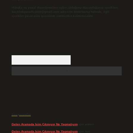
Hukuka ve yasal düzenlemelere aykırı olduğunu düşündüğünüz içerikleri,
backlinkpanelicomtr@gmail.com
adresine bildirmeniz halinde, ilgili
içerikler yasal süre içerisinde sitemizden kaldırılacaktır.
Arama
Son yorumlar
Gelen Aramada Isim Çıkmıyor Ne Yapmalıyım
için
admin
Gelen Aramada Isim Çıkmıyor Ne Yapmalıyım
için
Naz