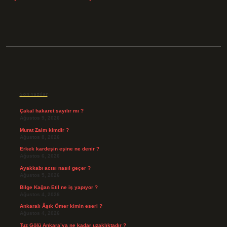
Sidebar
Son Yazılar
Çakal hakaret sayılır mı ?
Ağustos 9, 2026
Murat Zaim kimdir ?
Ağustos 8, 2026
Erkek kardeşin eşine ne denir ?
Ağustos 6, 2026
Ayakkabı acısı nasıl geçer ?
Ağustos 5, 2026
Bilge Kağan Etil ne iş yapıyor ?
Ağustos 4, 2026
Ankaralı Âşık Ömer kimin eseri ?
Ağustos 4, 2026
Tuz Gölü Ankara’ya ne kadar uzaklıktadır ?