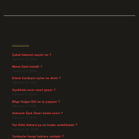
Sidebar
Son Yazılar
Çakal hakaret sayılır mı ?
Ağustos 9, 2026
Murat Zaim kimdir ?
Ağustos 8, 2026
Erkek kardeşin eşine ne denir ?
Ağustos 6, 2026
Ayakkabı acısı nasıl geçer ?
Ağustos 5, 2026
Bilge Kağan Etil ne iş yapıyor ?
Ağustos 4, 2026
Ankaralı Âşık Ömer kimin eseri ?
Ağustos 4, 2026
Tuz Gölü Ankara’ya ne kadar uzaklıktadır ?
Temmuz 31, 2026
Yurttaşlar hangi haklara sahiptir ?