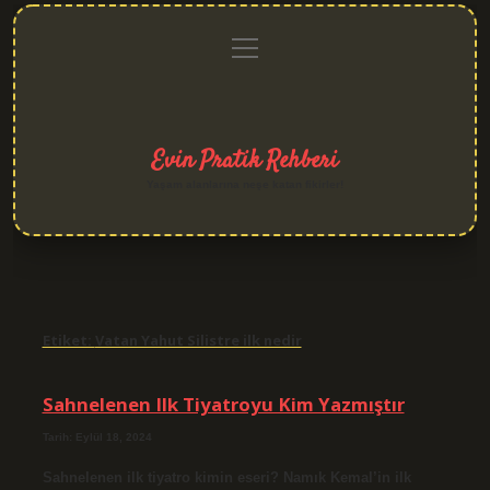
menüyü
Anasayfa
Gizlilik
Yasal
Hakkımızda
aç
Politikası
Uyarı
Evin Pratik Rehberi
Yaşam alanlarına neşe katan fikirler!
Etiket:
Vatan Yahut Silistre ilk nedir
Sahnelenen Ilk Tiyatroyu Kim Yazmıştır
Tarih: Eylül 18, 2024
Sahnelenen ilk tiyatro kimin eseri? Namık Kemal’in ilk