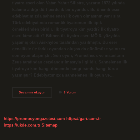
tiyatro eseri olan Vatan Yahut Silistre, yazarın 1872 yılında
kaleme aldığı dört perdelik bir oyundur. Bu önemli eser,
edebiyatımızda sahnelenen ilk oyun olmasının yanı sıra
Türk edebiyatında romantik tiyatronun ilk tipik
örneklerinden biridir. İlk tiyatroyu kim yazdı? İlk tiyatro
eseri kime aittir? Bilinen ilk tiyatro eseri MÖ 6. yüzyılda
yaşamış olan Aiskhylos tarafından yazılmıştır. Bu eser
genellikle üç farklı oyundan oluşsa da günümüze yalnızca
son oyun ulaşmıştır. Son oyun, Prometheus ve insanların
Zeus tarafından cezalandırılmasıyla ilgilidir. Sahnelenen ilk
tiyatroyu kim hangi dönemde hangi isimle hangi türde
yazmıştır? Edebiyatımızda sahnelenen ilk oyun ve…
Sahnelenen
Devamını okuyun
8 Yorum
Ilk
Tiyatroyu
Kim
Yazmıştır
https://promosyongazetesi.com
https://gari.com.tr
https://ukde.com.tr
Sitemap