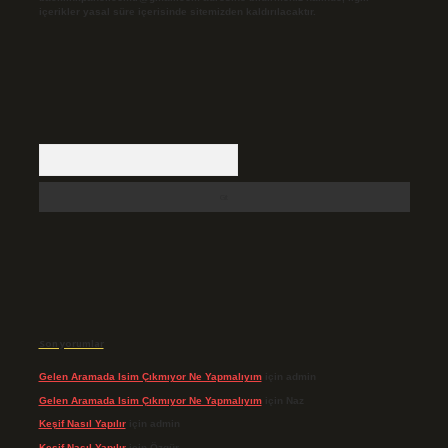
içerikler yasal süre içerisinde sitemizden kaldırılacaktır.
Arama
Son yorumlar
Gelen Aramada Isim Çıkmıyor Ne Yapmalıyım
için
admin
Gelen Aramada Isim Çıkmıyor Ne Yapmalıyım
için
Naz
Keşif Nasıl Yapılır
için
admin
Keşif Nasıl Yapılır
için
Özgür