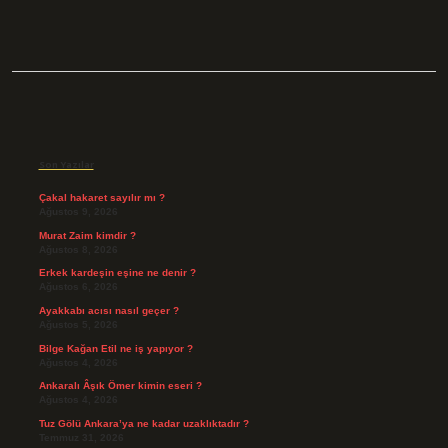
Sidebar
Son Yazılar
Çakal hakaret sayılır mı ?
Ağustos 9, 2026
Murat Zaim kimdir ?
Ağustos 8, 2026
Erkek kardeşin eşine ne denir ?
Ağustos 6, 2026
Ayakkabı acısı nasıl geçer ?
Ağustos 5, 2026
Bilge Kağan Etil ne iş yapıyor ?
Ağustos 4, 2026
Ankaralı Âşık Ömer kimin eseri ?
Ağustos 4, 2026
Tuz Gölü Ankara’ya ne kadar uzaklıktadır ?
Temmuz 31, 2026