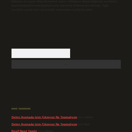
Hukuka ve yasal düzenlemelere aykırı olduğunu düşündüğünüz içerikleri,
backlinkpanelicomtr@gmail.com
adresine bildirmeniz halinde, ilgili
içerikler yasal süre içerisinde sitemizden kaldırılacaktır.
Arama
Son yorumlar
Gelen Aramada Isim Çıkmıyor Ne Yapmalıyım
için
admin
Gelen Aramada Isim Çıkmıyor Ne Yapmalıyım
için
Naz
Keşif Nasıl Yapılır
için
admin