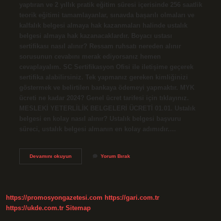
yaptıran ve 2 yıllık pratik eğitim süresi içerisinde 256 saatlik
teorik eğitimi tamamlayanlar, sınavda başarılı olmaları ve
kalfalık belgesi almaya hak kazanmaları halinde ustalık
belgesi almaya hak kazanacaklardır. Boyacı ustası
sertifikası nasıl alınır? Ressam ruhsatı nereden alınır
sorusunun cevabını merak ediyorsanız hemen
cevaplayalım. SC Sertifikasyon Ofisi ile iletişime geçerek
sertifika alabilirsiniz. Tek yapmanız gereken kimliğinizi
göstermek ve belirtilen bankaya ödemeyi yapmaktır. MYK
ücreti ne kadar 2024? Genel ücret tarifesi için tıklayınız.
MESLEKİ YETERLİLİK BELGELERİ ÜCRETİ 01.01. Ustalık
belgesi en kolay nasıl alınır? Ustalık belgesi başvuru
süreci, ustalık belgesi almanın en kolay adımıdır.…
Boya
Devamını okuyun
Yorum Bırak
Badana
Ustalık
Belgesi
Nasıl
Alınır
https://promosyongazetesi.com
https://gari.com.tr
https://ukde.com.tr
Sitemap