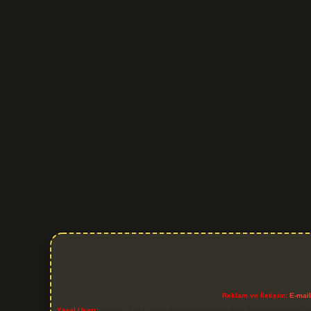
Reklam ve İletişim:
E-mai
Yasal Uyarı:
Sitemiz, 5651 Sayılı Kanun gereğince Bilgi Teknolojileri ve İl