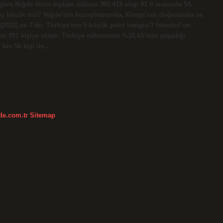
öre Niğde ilinin toplam nüfusu 365.419 olup 81 il arasında 54.
saray büyük mü? Niğde’nin kuzeybatısında, Konya’nın doğusunda ve
022) ve 7’dir. Türkiye’nin 5 büyük şehri hangisi? İstanbul’un
bin 951 kişiye ulaştı. Türkiye nüfusunun %18,65’inin yaşadığı
 bin 56 kişi ile…
kde.com.tr
Sitemap