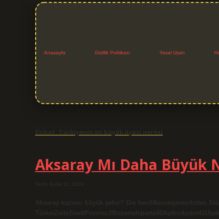
Anasayfa
Gizlilik Politikası
Yasal Uyarı
H
Etiket:
Türkiyenin en büyük ilçesi neresi
Aksaray Mı Daha Büyük 
Tarih: Eylül 21, 2024
Aksaray kaçıncı büyük şehir? Die bevölkerungsreichsten Stä
TürkeiZeileStadtProvinz39IspartaIsparta40AydınAydın41Uşak