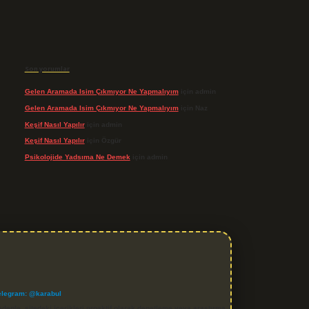
Son yorumlar
Gelen Aramada Isim Çıkmıyor Ne Yapmalıyım
için
admin
Gelen Aramada Isim Çıkmıyor Ne Yapmalıyım
için
Naz
Keşif Nasıl Yapılır
için
admin
Keşif Nasıl Yapılır
için
Özgür
Psikolojide Yadsıma Ne Demek
için
admin
elegram: @karabul
denle, sitedeki içerikleri proaktif olarak denetleme veya araştırma