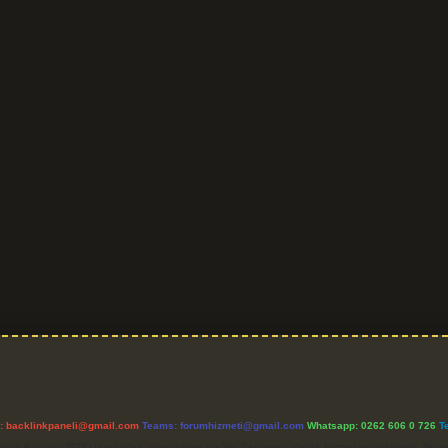
l:
backlinkpaneli@gmail.com
Teams:
forumhizmeti@gmail.com
Whatsapp: 0262 606 0 726
T
etişim Kurumu (BTK) tarafından onaylanmış bir Yer Sağlayıcı olarak hizmet vermektedir. Bu ne