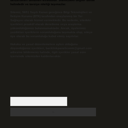
benzerlikleri tamamen tesadüfidir. Sitemizdeki bilgiler taslak
halindedir ve tavsiye niteliği taşımazlar.
Sitemiz, 5651 Sayılı Kanun gereğince Bilgi Teknolojileri ve
İletişim Kurumu (BTK) tarafından onaylanmış bir Yer
Sağlayıcı olarak hizmet vermektedir. Bu nedenle, sitedeki
içerikleri proaktif olarak denetleme veya araştırma
yükümlülüğümüz bulunmamaktadır. Ancak, üyelerimiz
yazdıkları içeriklerin sorumluluğunu taşımakta olup, siteye
üye olarak bu sorumluluğu kabul etmiş sayılırlar.
Hukuka ve yasal düzenlemelere aykırı olduğunu
düşündüğünüz içerikleri,
backlinkpanelicomtr@gmail.com
adresine bildirmeniz halinde, ilgili içerikler yasal süre
içerisinde sitemizden kaldırılacaktır.
Arama