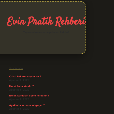
Evin Pratik Rehberi
Yaşam alanlarına neşe katan fikirler!
Sidebar
grand opera bet giriş
Son Yazılar
Çakal hakaret sayılır mı ?
Ağustos 9, 2026
Murat Zaim kimdir ?
Ağustos 8, 2026
Erkek kardeşin eşine ne denir ?
Ağustos 6, 2026
Ayakkabı acısı nasıl geçer ?
Ağustos 5, 2026