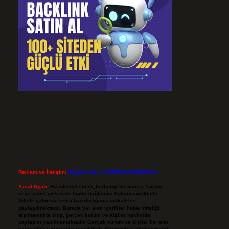
Reklam ve İletişim:
Skype: live:.cid.575569c608265c69
Yasal Uyarı:
Bu internet sitesi, herhangi bir marka, kurum
veya şahıs şirketi ile hiçbir bağlantısı bulunmamaktadır.
Sitede yalnızca kendi hazırladığımız makaleler
paylaşılmaktadır. Burada yer alan içerikler haber niteliği
taşımamakta olup, gerçek kurum ve kişiler hakkında
paylaşım yapılmamaktadır. Gerçek kurum ve kişiler ile isim