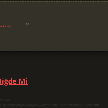
akkımızda
Niğde Mi
dte der
Uşak42AksarayAksaray54 weitere Zeilen Niğde kaçıncı büyük şehir?