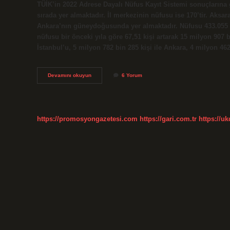
TÜİK’in 2022 Adrese Dayalı Nüfus Kayıt Sistemi sonuçlarına g
sırada yer almaktadır. İl merkezinin nüfusu ise 170’tir. Ak
Ankara’nın güneydoğusunda yer almaktadır. Nüfusu 433.055 (2
nüfusu bir önceki yıla göre 67,51 kişi artarak 15 milyon 907 
İstanbul’u, 5 milyon 782 bin 285 kişi ile Ankara, 4 milyon 462
Aksaray
Devamını okuyun
6 Yorum
Mı
Daha
Büyük
Niğde
Mi
https://promosyongazetesi.com
https://gari.com.tr
https://u