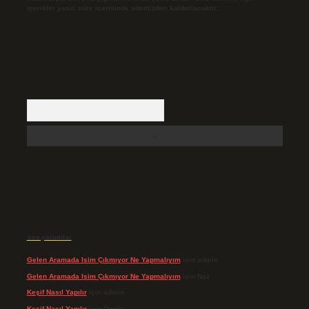
içerikler yasal süre içerisinde sitemizden kaldırılacaktır.
Arama
Son yorumlar
Gelen Aramada Isim Çıkmıyor Ne Yapmalıyım
için
admin
Gelen Aramada Isim Çıkmıyor Ne Yapmalıyım
için
Naz
Keşif Nasıl Yapılır
için
admin
Keşif Nasıl Yapılır
için
Özgür