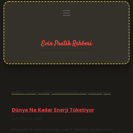
menüyü
Anasayfa
Gizlilik
Yasal
Hakkımızda
aç
Politikası
Uyarı
Evin Pratik Rehberi
Yaşam alanlarına neşe katan fikirler!
Etiket:
Türkiye enerji tüketiminde dünyada kaçıncı
Dünya Ne Kadar Enerji Tüketiyor
Tarih: Ocak 21, 2025
Dünyanın 1 enerji kaynağı nedir? Ekolojik açıdan temel