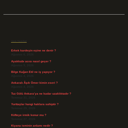
Sidebar
Son Yazılar
Erkek kardeşin eşine ne denir ?
Ağustos 6, 2026
Ayakkabı acısı nasıl geçer ?
Ağustos 5, 2026
Bilge Kağan Etil ne iş yapıyor ?
Ağustos 4, 2026
Ankaralı Âşık Ömer kimin eseri ?
Ağustos 4, 2026
Tuz Gölü Ankara’ya ne kadar uzaklıktadır ?
Temmuz 31, 2026
Yurttaşlar hangi haklara sahiptir ?
Temmuz 29, 2026
Köfteye irmik konur mu ?
Temmuz 27, 2026
Kiyana isminin anlamı nedir ?