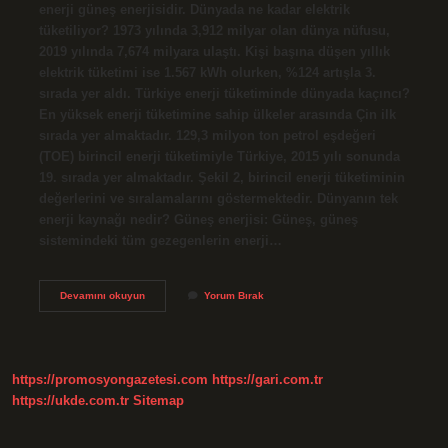
enerji güneş enerjisidir. Dünyada ne kadar elektrik
tüketiliyor? 1973 yılında 3,912 milyar olan dünya nüfusu,
2019 yılında 7,674 milyara ulaştı. Kişi başına düşen yıllık
elektrik tüketimi ise 1.567 kWh olurken, %124 artışla 3.
sırada yer aldı. Türkiye enerji tüketiminde dünyada kaçıncı?
En yüksek enerji tüketimine sahip ülkeler arasında Çin ilk
sırada yer almaktadır. 129,3 milyon ton petrol eşdeğeri
(TOE) birincil enerji tüketimiyle Türkiye, 2015 yılı sonunda
19. sırada yer almaktadır. Şekil 2, birincil enerji tüketiminin
değerlerini ve sıralamalarını göstermektedir. Dünyanın tek
enerji kaynağı nedir? Güneş enerjisi: Güneş, güneş
sistemindeki tüm gezegenlerin enerji…
Dünya
Devamını okuyun
Yorum Bırak
Ne
Kadar
Enerji
Tüketiyor
https://promosyongazetesi.com
https://gari.com.tr
https://ukde.com.tr
Sitemap