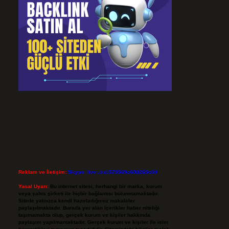
Reklam ve İletişim:
Skype: live:.cid.575569c608265c69
Yasal Uyarı:
Bu internet sitesi, herhangi bir marka, kurum
veya şahıs şirketi ile hiçbir bağlantısı bulunmamaktadır.
Sitede yalnızca kendi hazırladığımız makaleler
paylaşılmaktadır. Burada yer alan içerikler haber niteliği
taşımamakta olup, gerçek kurum ve kişiler hakkında
paylaşım yapılmamaktadır. Gerçek kurum ve kişiler ile isim