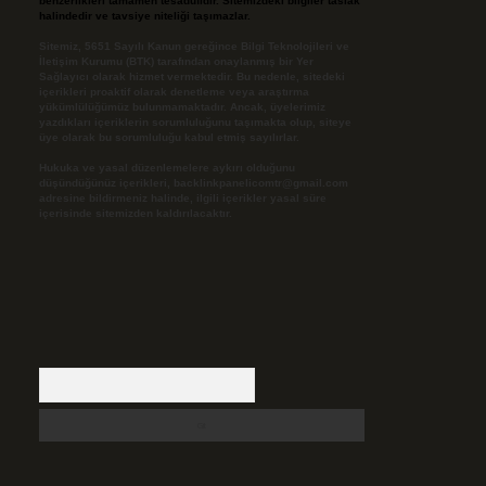
benzerlikleri tamamen tesadüfidir. Sitemizdeki bilgiler taslak
halindedir ve tavsiye niteliği taşımazlar.
Sitemiz, 5651 Sayılı Kanun gereğince Bilgi Teknolojileri ve
İletişim Kurumu (BTK) tarafından onaylanmış bir Yer
Sağlayıcı olarak hizmet vermektedir. Bu nedenle, sitedeki
içerikleri proaktif olarak denetleme veya araştırma
yükümlülüğümüz bulunmamaktadır. Ancak, üyelerimiz
yazdıkları içeriklerin sorumluluğunu taşımakta olup, siteye
üye olarak bu sorumluluğu kabul etmiş sayılırlar.
Hukuka ve yasal düzenlemelere aykırı olduğunu
düşündüğünüz içerikleri,
backlinkpanelicomtr@gmail.com
adresine bildirmeniz halinde, ilgili içerikler yasal süre
içerisinde sitemizden kaldırılacaktır.
Arama