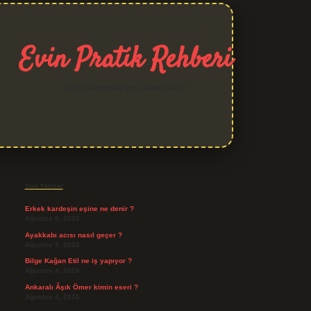
Evin Pratik Rehberi
Yaşam alanlarına neşe katan fikirler!
Sidebar
grand opera bet giriş
Son Yazılar
Erkek kardeşin eşine ne denir ?
Ağustos 6, 2026
Ayakkabı acısı nasıl geçer ?
Ağustos 5, 2026
Bilge Kağan Etil ne iş yapıyor ?
Ağustos 4, 2026
Ankaralı Âşık Ömer kimin eseri ?
Ağustos 4, 2026