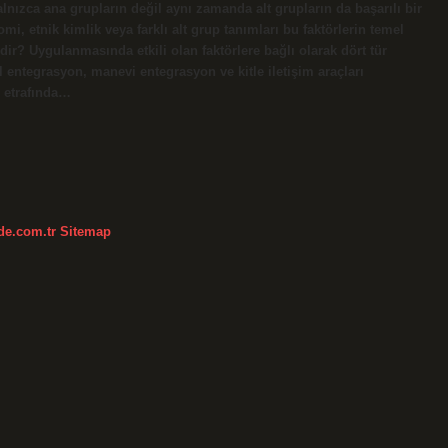
ızca ana grupların değil aynı zamanda alt grupların da başarılı bir
i, etnik kimlik veya farklı alt grup tanımları bu faktörlerin temel
dir? Uygulanmasında etkili olan faktörlere bağlı olarak dört tür
l entegrasyon, manevi entegrasyon ve kitle iletişim araçları
 etrafında…
kde.com.tr
Sitemap