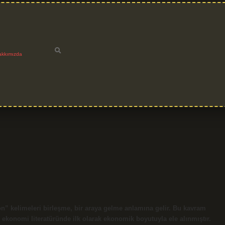
akkımızda
” kelimeleri birleşme, bir araya gelme anlamına gelir. Bu kavram
 ekonomi literatüründe ilk olarak ekonomik boyutuyla ele alınmıştır.