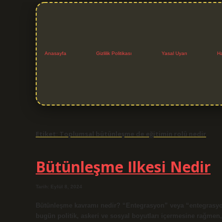
Anasayfa
Gizlilik Politikası
Yasal Uyarı
H
Etiket:
Toplumsal bütünleşme de eğitimin rolü nedir
Bütünleşme Ilkesi Nedir
Tarih: Eylül 8, 2024
Bütünleşme kavramı nedir? “Entegrasyon” veya “entegrasyon
bugün politik, askeri ve sosyal boyutları içermesine rağmen,