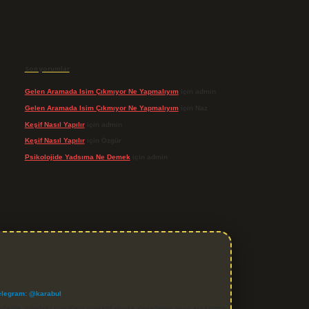
Son yorumlar
Gelen Aramada Isim Çıkmıyor Ne Yapmalıyım
için
admin
Gelen Aramada Isim Çıkmıyor Ne Yapmalıyım
için
Naz
Keşif Nasıl Yapılır
için
admin
Keşif Nasıl Yapılır
için
Özgür
Psikolojide Yadsıma Ne Demek
için
admin
elegram: @karabul
denle, sitedeki içerikleri proaktif olarak denetleme veya araştırma