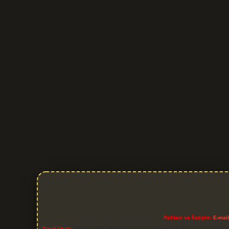
Reklam ve İletişim:
E-mai
Yasal Uyarı:
Sitemiz, 5651 Sayılı Kanun gereğince Bilgi Teknolojileri ve İl