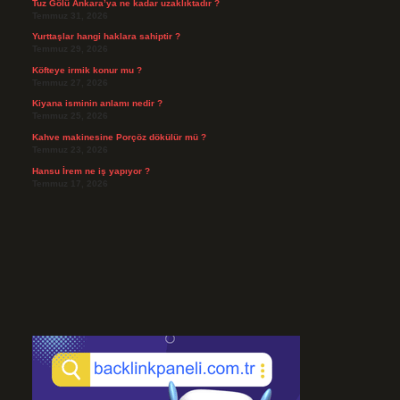
Tuz Gölü Ankara’ya ne kadar uzaklıktadır ?
Temmuz 31, 2026
Yurttaşlar hangi haklara sahiptir ?
Temmuz 29, 2026
Köfteye irmik konur mu ?
Temmuz 27, 2026
Kiyana isminin anlamı nedir ?
Temmuz 25, 2026
Kahve makinesine Porçöz dökülür mü ?
Temmuz 23, 2026
Hansu İrem ne iş yapıyor ?
Temmuz 17, 2026