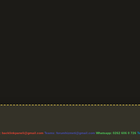
l:
backlinkpaneli@gmail.com
Teams:
forumhizmeti@gmail.com
Whatsapp: 0262 606 0 726
T
etişim Kurumu (BTK) tarafından onaylanmış bir Yer Sağlayıcı olarak hizmet vermektedir. Bu ne