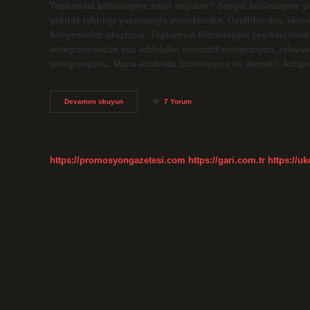
Toplumsal bütünleşme nasıl sağlanır? Sosyal bütünleşme yaln
şekilde işbirliği yapmasıyla mümkündür. Özellikle din, ekonom
bileşenlerini oluşturur. Toplumsal Bütünleşme çeşitleri neler
entegrasyondan söz edilebilir: normatif entegrasyon, işlevse
entegrasyonu. Mana etrafında bütünleşme ne demek? Anlam
Bütünleşme
Devamını okuyun
7 Yorum
Ilkesi
Nedir
https://promosyongazetesi.com
https://gari.com.tr
https://u