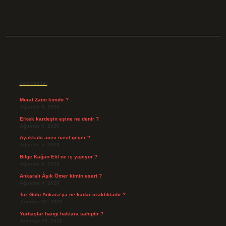
Sidebar
Son Yazılar
Murat Zaim kimdir ?
Ağustos 8, 2026
Erkek kardeşin eşine ne denir ?
Ağustos 6, 2026
Ayakkabı acısı nasıl geçer ?
Ağustos 5, 2026
Bilge Kağan Etil ne iş yapıyor ?
Ağustos 4, 2026
Ankaralı Âşık Ömer kimin eseri ?
Ağustos 4, 2026
Tuz Gölü Ankara’ya ne kadar uzaklıktadır ?
Temmuz 31, 2026
Yurttaşlar hangi haklara sahiptir ?
Temmuz 29, 2026