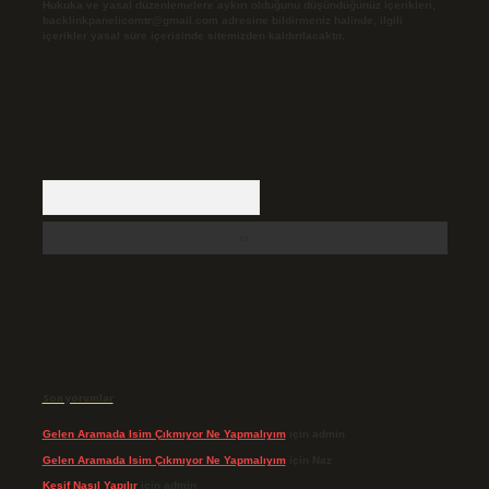
Hukuka ve yasal düzenlemelere aykırı olduğunu düşündüğünüz içerikleri,
backlinkpanelicomtr@gmail.com
adresine bildirmeniz halinde, ilgili
içerikler yasal süre içerisinde sitemizden kaldırılacaktır.
Arama
Son yorumlar
Gelen Aramada Isim Çıkmıyor Ne Yapmalıyım
için
admin
Gelen Aramada Isim Çıkmıyor Ne Yapmalıyım
için
Naz
Keşif Nasıl Yapılır
için
admin