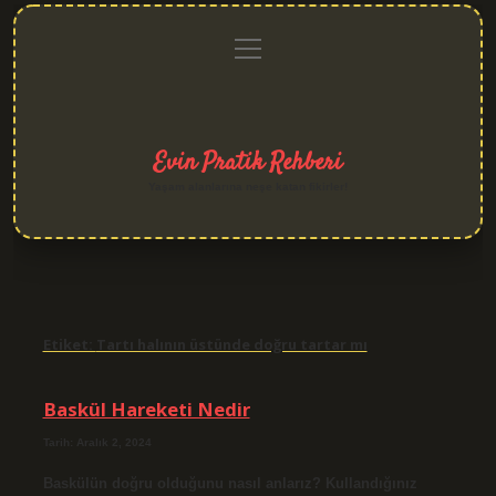
menüyü
Anasayfa
Gizlilik
Yasal
Hakkımızda
aç
Politikası
Uyarı
Evin Pratik Rehberi
Yaşam alanlarına neşe katan fikirler!
Etiket:
Tartı halının üstünde doğru tartar mı
Baskül Hareketi Nedir
Tarih: Aralık 2, 2024
Baskülün doğru olduğunu nasıl anlarız? Kullandığınız