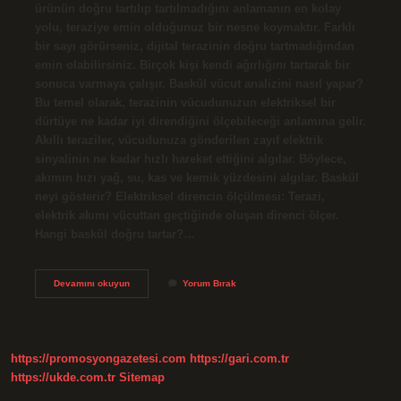
ürünün doğru tartılıp tartılmadığını anlamanın en kolay
yolu, teraziye emin olduğunuz bir nesne koymaktır. Farklı
bir sayı görürseniz, dijital terazinin doğru tartmadığından
emin olabilirsiniz. Birçok kişi kendi ağırlığını tartarak bir
sonuca varmaya çalışır. Baskül vücut analizini nasıl yapar?
Bu temel olarak, terazinin vücudunuzun elektriksel bir
dürtüye ne kadar iyi direndiğini ölçebileceği anlamına gelir.
Akıllı teraziler, vücudunuza gönderilen zayıf elektrik
sinyalinin ne kadar hızlı hareket ettiğini algılar. Böylece,
akımın hızı yağ, su, kas ve kemik yüzdesini algılar. Baskül
neyi gösterir? Elektriksel direncin ölçülmesi: Terazi,
elektrik akımı vücuttan geçtiğinde oluşan direnci ölçer.
Hangi baskül doğru tartar?…
Baskül
Devamını okuyun
Yorum Bırak
Hareketi
Nedir
https://promosyongazetesi.com
https://gari.com.tr
https://ukde.com.tr
Sitemap