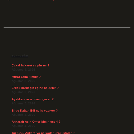
Sidebar
Son Yazılar
Çakal hakaret sayılır mı ?
Ağustos 9, 2026
Murat Zaim kimdir ?
Ağustos 8, 2026
Erkek kardeşin eşine ne denir ?
Ağustos 6, 2026
Ayakkabı acısı nasıl geçer ?
Ağustos 5, 2026
Bilge Kağan Etil ne iş yapıyor ?
Ağustos 4, 2026
Ankaralı Âşık Ömer kimin eseri ?
Ağustos 4, 2026
Tuz Gölü Ankara’ya ne kadar uzaklıktadır ?