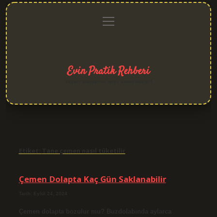
menüyü
Anasayfa
Gizlilik
Yasal
Hakkımızda
aç
Politikası
Uyarı
Evin Pratik Rehberi
Yaşam alanlarına neşe katan fikirler!
Etiket:
Tane çemen nasıl tüketilir
Çemen Dolapta Kaç Gün Saklanabilir
Tarih: Eylül 24, 2024
Çemen dolapta bozulur mu? Buzdolabında aylarca