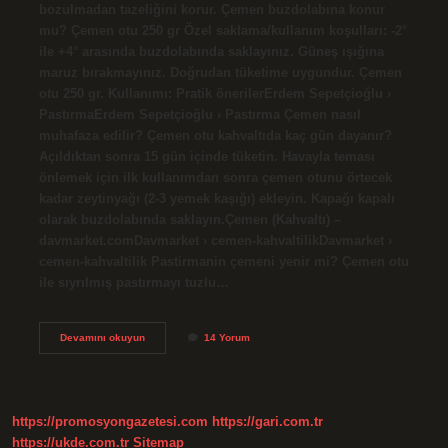
bozulmadan tazeliğini korur. Çemen buzdolabına konur
mu? Çemen otu 250 gr Özel saklama/kullanım koşulları: -2°
ile +4° arasında buzdolabında saklayınız. Güneş ışığına
maruz bırakmayınız. Doğrudan tüketime uygundur. Çemen
otu 250 gr. Kullanımı: Pratik önerilerErdem Sepetçioğlu ›
PastırmaErdem Sepetçioğlu › Pastırma Çemen nasıl
muhafaza edilir? Çemen otu kahvaltıda kaç gün dayanır?
Açıldıktan sonra 15 gün içinde tüketin. Havayla teması
önlemek için ilk kullanımdan sonra çemen otunu örtecek
kadar zeytinyağı (2-3 yemek kaşığı) ekleyin. Kapağı kapalı
olarak buzdolabında saklayın.Çemen (Kahvaltı) –
davmarket.comDavmarket › cemen-kahvaltilikDavmarket ›
cemen-kahvaltilik Pastirmanin çemeni yenir mi? Çemen otu
ile sıyrılmış pastırmayı tuzlu…
Çemen
Devamını okuyun
14 Yorum
Dolapta
Kaç
Gün
Saklanabilir
https://promosyongazetesi.com
https://gari.com.tr
https://ukde.com.tr
Sitemap