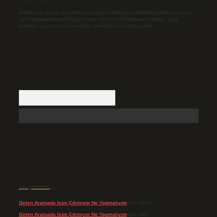
Hukuka ve yasal düzenlemelere aykırı olduğunu düşündüğünüz içerikleri,
backlinkpanelicomtr@gmail.com
adresine bildirmeniz halinde, ilgili
içerikler yasal süre içerisinde sitemizden kaldırılacaktır.
Arama
Son yorumlar
Gelen Aramada Isim Çıkmıyor Ne Yapmalıyım
için
admin
Gelen Aramada Isim Çıkmıyor Ne Yapmalıyım
için
Naz