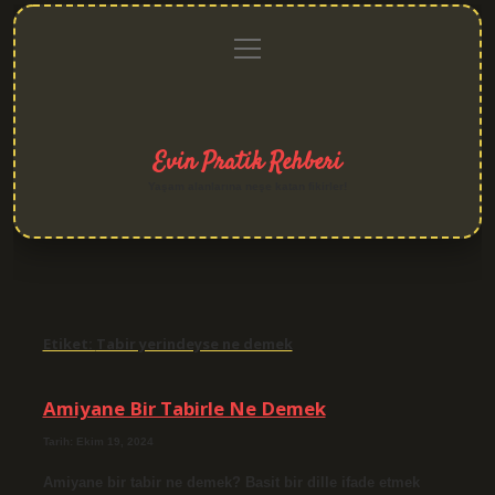
menüyü
Anasayfa
Gizlilik
Yasal
Hakkımızda
aç
Politikası
Uyarı
Evin Pratik Rehberi
Yaşam alanlarına neşe katan fikirler!
Etiket:
Tabir yerindeyse ne demek
Amiyane Bir Tabirle Ne Demek
Tarih: Ekim 19, 2024
Amiyane bir tabir ne demek? Basit bir dille ifade etmek