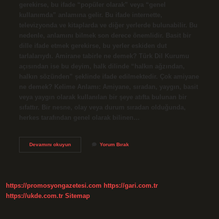
gerekirse, bu ifade “popüler olarak” veya “genel
kullanımda” anlamına gelir. Bu ifade internette,
televizyonda ve kitaplarda ve diğer yerlerde bulunabilir. Bu
nedenle, anlamını bilmek son derece önemlidir. Basit bir
dille ifade etmek gerekirse, bu yerler eskiden dut
tarlalarıydı. Amirane tabirle ne demek? Türk Dil Kurumu
açısından ise bu deyim, halk dilinde “halkın ağzından,
halkın sözünden” şeklinde ifade edilmektedir. Çok amiyane
ne demek? Kelime Anlamı: Amiyane, sıradan, yaygın, basit
veya yaygın olarak kullanılan bir şeye atıfta bulunan bir
sıfattır. Bir nesne, olay veya durum sıradan olduğunda,
herkes tarafından genel olarak bilinen…
Amiyane
Devamını okuyun
Yorum Bırak
Bir
Tabirle
Ne
Demek
https://promosyongazetesi.com
https://gari.com.tr
https://ukde.com.tr
Sitemap