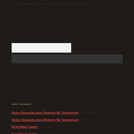
içerikler yasal süre içerisinde sitemizden kaldırılacaktır.
Arama
Son yorumlar
Gelen Aramada Isim Çıkmıyor Ne Yapmalıyım
için
admin
Gelen Aramada Isim Çıkmıyor Ne Yapmalıyım
için
Naz
Keşif Nasıl Yapılır
için
admin
Keşif Nasıl Yapılır
için
Özgür