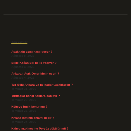
Sidebar
Son Yazılar
Ayakkabı acısı nasıl geçer ?
Ağustos 5, 2026
Bilge Kağan Etil ne iş yapıyor ?
Ağustos 4, 2026
Ankaralı Âşık Ömer kimin eseri ?
Ağustos 4, 2026
Tuz Gölü Ankara’ya ne kadar uzaklıktadır ?
Temmuz 31, 2026
Yurttaşlar hangi haklara sahiptir ?
Temmuz 29, 2026
Köfteye irmik konur mu ?
Temmuz 27, 2026
Kiyana isminin anlamı nedir ?
Temmuz 25, 2026
Kahve makinesine Porçöz dökülür mü ?