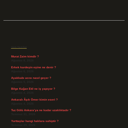
Sidebar
Son Yazılar
Murat Zaim kimdir ?
Ağustos 8, 2026
Erkek kardeşin eşine ne denir ?
Ağustos 6, 2026
Ayakkabı acısı nasıl geçer ?
Ağustos 5, 2026
Bilge Kağan Etil ne iş yapıyor ?
Ağustos 4, 2026
Ankaralı Âşık Ömer kimin eseri ?
Ağustos 4, 2026
Tuz Gölü Ankara’ya ne kadar uzaklıktadır ?
Temmuz 31, 2026
Yurttaşlar hangi haklara sahiptir ?
Temmuz 29, 2026