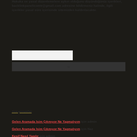
Hukuka ve yasal düzenlemelere aykırı olduğunu düşündüğünüz içerikleri,
backlinkpanelicomtr@gmail.com
adresine bildirmeniz halinde, ilgili
içerikler yasal süre içerisinde sitemizden kaldırılacaktır.
Arama
Son yorumlar
Gelen Aramada Isim Çıkmıyor Ne Yapmalıyım
için
admin
Gelen Aramada Isim Çıkmıyor Ne Yapmalıyım
için
Naz
Keşif Nasıl Yapılır
için
admin