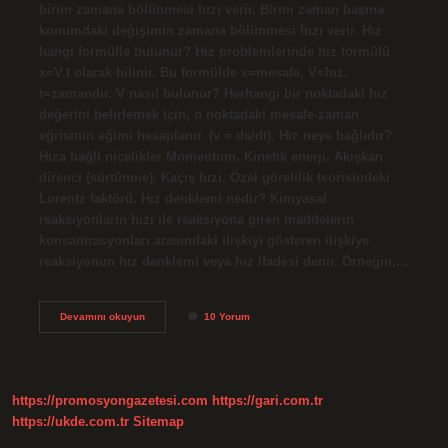
birim zamana bölünmesi hızı verir. Birim zaman başına
konumdaki değişimin zamana bölünmesi hızı verir. Hız
hangi formülle bulunur? Hız problemlerinde hız formülü
x=V.t olarak bilinir. Bu formülde x=mesafe, V=hız,
t=zamandır. V nasıl bulunur? Herhangi bir noktadaki hız
değerini belirlemek için, o noktadaki mesafe-zaman
eğrisinin eğimi hesaplanır. (v = ds/dt). Hız neye bağlıdır?
Hıza bağlı nicelikler Momentum. Kinetik enerji. Akışkan
direnci (sürtünme). Kaçış hızı. Özel görelilik teorisindeki
Lorentz faktörü. Hız denklemi nedir? Kimyasal
reaksiyonların hızı ile reaksiyona giren maddelerin
konsantrasyonları arasındaki ilişkiyi gösteren ilişkiye
reaksiyonun hız denklemi veya hız ifadesi denir. Örneğin,…
Hız
Devamını okuyun
10 Yorum
Neye
Eşittir
https://promosyongazetesi.com
https://gari.com.tr
https://ukde.com.tr
Sitemap