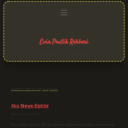
menüyü
Anasayfa
Gizlilik
Yasal
Hakkımızda
aç
Politikası
Uyarı
Evin Pratik Rehberi
Yaşam alanlarına neşe katan fikirler!
Etiket:
Sürat neye eşittir
Hız Neye Eşittir
Tarih: Eylül 11, 2024
Hız eşittir nedir? Birim zaman başına kat edilen mesafenin