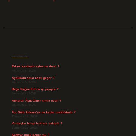
Sidebar
Son Yazılar
Erkek kardeşin eşine ne denir ?
Ağustos 6, 2026
Ayakkabı acısı nasıl geçer ?
Ağustos 5, 2026
Bilge Kağan Etil ne iş yapıyor ?
Ağustos 4, 2026
Ankaralı Âşık Ömer kimin eseri ?
Ağustos 4, 2026
Tuz Gölü Ankara’ya ne kadar uzaklıktadır ?
Temmuz 31, 2026
Yurttaşlar hangi haklara sahiptir ?
Temmuz 29, 2026
Köfteye irmik konur mu ?