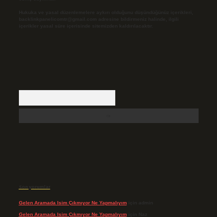
Hukuka ve yasal düzenlemelere aykırı olduğunu düşündüğünüz içerikleri,
backlinkpanelicomtr@gmail.com
adresine bildirmeniz halinde, ilgili
içerikler yasal süre içerisinde sitemizden kaldırılacaktır.
Arama
Son yorumlar
Gelen Aramada Isim Çıkmıyor Ne Yapmalıyım
için
admin
Gelen Aramada Isim Çıkmıyor Ne Yapmalıyım
için
Naz