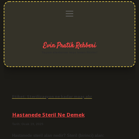
menüyü
Anasayfa
Gizlilik
Yasal
Hakkımızda
aç
Politikası
Uyarı
Evin Pratik Rehberi
Yaşam alanlarına neşe katan fikirler!
Etiket:
Sterilizasyon ne kadar maaş alır
Hastanede Steril Ne Demek
Tarih: Ocak 19, 2025
Hastanede steril alan nedir? Steril (birinci) alan: