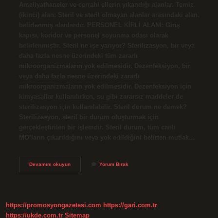
Ameliyathaneler ve cerrahi ellerin yıkandığı alanlar. Temiz
(ikinci) alan: Steril ve steril olmayan alanlar arasındaki alan.
belirlenmiş alanlardır. PERSONEL KİRLİ ALANI: Giriş
kapısı, koridor ve personel soyunma odası olarak
belirlenmiştir. Steril ne işe yarıyor? Sterilizasyon, bir veya
daha fazla nesne üzerindeki tüm zararlı
mikroorganizmaların yok edilmesidir. Dezenfeksiyon, bir
veya daha fazla nesne üzerindeki zararlı
mikroorganizmaların yok edilmesidir. Dezenfeksiyon için
kimyasallar kullanılırken, su gibi zararsız maddeler de
sterilizasyon için kullanılabilir. Steril durum ne demek?
Sterilizasyon, steril bir durum oluşturmak için
gerçekleştirilen bir işlemdir. Steril durum, tüm canlı
MO’ların çıkarıldığını veya yok edildiğini belirten mutlak…
Hastanede
Devamını okuyun
Yorum Bırak
Steril
Ne
Demek
https://promosyongazetesi.com
https://gari.com.tr
https://ukde.com.tr
Sitemap