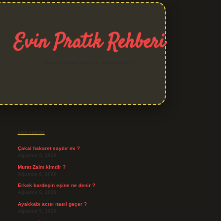
Evin Pratik Rehberi
Yaşam alanlarına neşe katan fikirler!
Sidebar
grand opera bet giriş
Son Yazılar
Çakal hakaret sayılır mı ?
Ağustos 9, 2026
Murat Zaim kimdir ?
Ağustos 8, 2026
Erkek kardeşin eşine ne denir ?
Ağustos 6, 2026
Ayakkabı acısı nasıl geçer ?
Ağustos 5, 2026