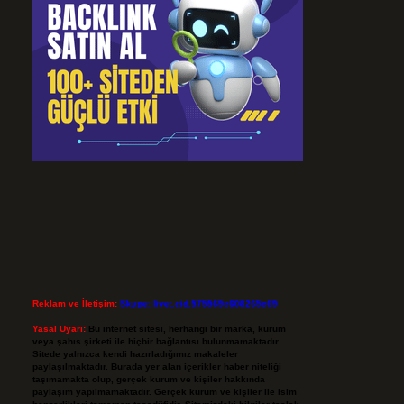
Reklam ve İletişim:
Skype: live:.cid.575569c608265c69
Yasal Uyarı:
Bu internet sitesi, herhangi bir marka, kurum
veya şahıs şirketi ile hiçbir bağlantısı bulunmamaktadır.
Sitede yalnızca kendi hazırladığımız makaleler
paylaşılmaktadır. Burada yer alan içerikler haber niteliği
taşımamakta olup, gerçek kurum ve kişiler hakkında
paylaşım yapılmamaktadır. Gerçek kurum ve kişiler ile isim