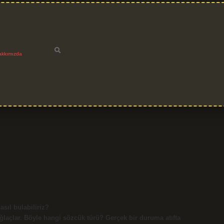
akkımızda
asıl bulabiliriz?
 Bağlaçlar. Böyle hangi sözcük türü? Gerçek bir duruma atıfta