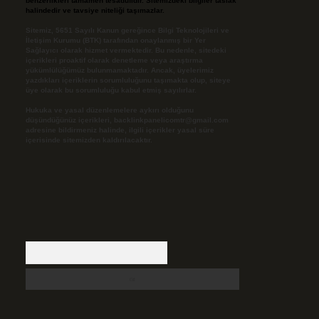
benzerlikleri tamamen tesadüfidir. Sitemizdeki bilgiler taslak
halindedir ve tavsiye niteliği taşımazlar.
Sitemiz, 5651 Sayılı Kanun gereğince Bilgi Teknolojileri ve
İletişim Kurumu (BTK) tarafından onaylanmış bir Yer
Sağlayıcı olarak hizmet vermektedir. Bu nedenle, sitedeki
içerikleri proaktif olarak denetleme veya araştırma
yükümlülüğümüz bulunmamaktadır. Ancak, üyelerimiz
yazdıkları içeriklerin sorumluluğunu taşımakta olup, siteye
üye olarak bu sorumluluğu kabul etmiş sayılırlar.
Hukuka ve yasal düzenlemelere aykırı olduğunu
düşündüğünüz içerikleri,
backlinkpanelicomtr@gmail.com
adresine bildirmeniz halinde, ilgili içerikler yasal süre
içerisinde sitemizden kaldırılacaktır.
Arama