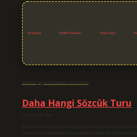
Anasayfa
Gizlilik Politikası
Yasal Uyarı
H
Etiket:
Şey kelimesinin türü nedir
Daha Hangi Sözcük Turu
Tarih: Ekim 30, 2024
Sözcük türleri hangileri? Kaç çeşit kelime vardır ve bunları n
İsimler.Fiiller.Sıfatlar.Zamirler.Zarflar.Edatlar.07.Ünlemler!