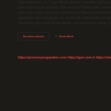
bulunduğunda, “so” sözcüğü bir durum zarfı işlevi görür ve 
unsur aracılığıyla anlaşılır. Sıfat veya zarf işlevi gören ve 
zarfı işlevi görür. İşte hangi sözcük türü? Burada kelimesi 
almaktadır: İşte arkadaşlar, bu işi bitirdik. Değerlendirme z
işlevlerine göre farklı türlere ayrılır: isimlerin yerini alırlar,
Daha
Devamını okuyun
Yorum Bırak
Hangi
Sözcük
Turu
https://promosyongazetesi.com
https://gari.com.tr
https://u