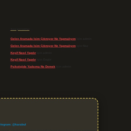
Son yorumlar
Gelen Aramada Isim Çıkmıyor Ne Yapmalıyım
için
admin
Gelen Aramada Isim Çıkmıyor Ne Yapmalıyım
için
Naz
Keşif Nasıl Yapılır
için
admin
Keşif Nasıl Yapılır
için
Özgür
Psikolojide Yadsıma Ne Demek
için
admin
elegram: @karabul
denle, sitedeki içerikleri proaktif olarak denetleme veya araştırma