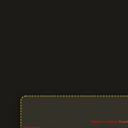
Reklam ve İletişim:
E-mai
Yasal Uyarı:
Sitemiz, 5651 Sayılı Kanun gereğince Bilgi Teknolojileri ve İl