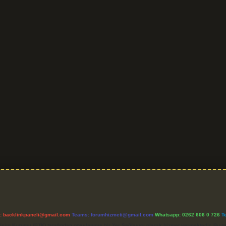
l:
backlinkpaneli@gmail.com
Teams:
forumhizmeti@gmail.com
Whatsapp: 0262 606 0 726
T
etişim Kurumu (BTK) tarafından onaylanmış bir Yer Sağlayıcı olarak hizmet vermektedir. Bu ne