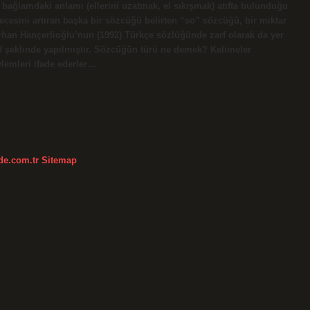
bağlamdaki anlamı (ellerini uzatmak, el sıkışmak) atıfta bulunduğu
derecesini artıran başka bir sözcüğü belirten “so” sözcüğü, bir miktar
Orhan Hançerlioğlu’nun (1992) Türkçe sözlüğünde zarf olarak da yer
arf şeklinde yapılmıştır. Sözcüğün türü ne demek? Kelimeler
 eylemleri ifade ederler…
kde.com.tr
Sitemap