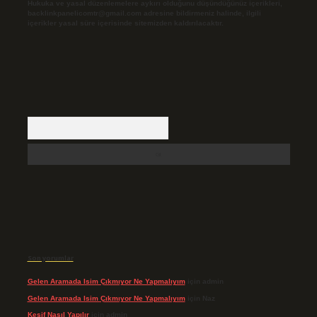
Hukuka ve yasal düzenlemelere aykırı olduğunu düşündüğünüz içerikleri,
backlinkpanelicomtr@gmail.com
adresine bildirmeniz halinde, ilgili
içerikler yasal süre içerisinde sitemizden kaldırılacaktır.
Arama
Son yorumlar
Gelen Aramada Isim Çıkmıyor Ne Yapmalıyım
için
admin
Gelen Aramada Isim Çıkmıyor Ne Yapmalıyım
için
Naz
Keşif Nasıl Yapılır
için
admin