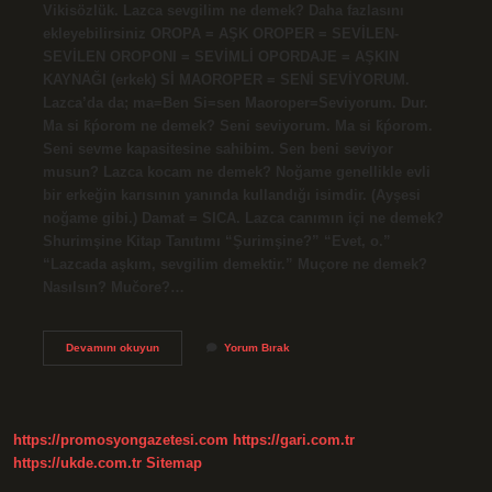
Vikisözlük. Lazca sevgilim ne demek? Daha fazlasını
ekleyebilirsiniz OROPA = AŞK OROPER = SEVİLEN-
SEVİLEN OROPONI = SEVİMLİ OPORDAJE = AŞKIN
KAYNAĞI (erkek) Sİ MAOROPER = SENİ SEVİYORUM.
Lazca’da da; ma=Ben Si=sen Maoroper=Seviyorum. Dur.
Ma si ǩṕorom ne demek? Seni seviyorum. Ma si ǩṕorom.
Seni sevme kapasitesine sahibim. Sen beni seviyor
musun? Lazca kocam ne demek? Noğame genellikle evli
bir erkeğin karısının yanında kullandığı isimdir. (Ayşesi
noğame gibi.) Damat = SICA. Lazca canımın içi ne demek?
Shurimşine Kitap Tanıtımı “Şurimşine?” “Evet, o.”
“Lazcada aşkım, sevgilim demektir.” Muçore ne demek?
Nasılsın? Mučore?…
Lazcada
Devamını okuyun
Yorum Bırak
Aşkım
Ne
Demek
https://promosyongazetesi.com
https://gari.com.tr
https://ukde.com.tr
Sitemap