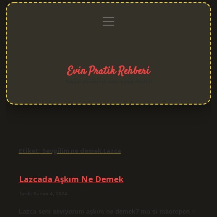
menüyü
Anasayfa
Gizlilik
Yasal
Hakkımızda
aç
Politikası
Uyarı
Evin Pratik Rehberi
Yaşam alanlarına neşe katan fikirler!
Etiket:
Sevgilim ne demek Lazca
Lazcada Aşkım Ne Demek
Tarih: Kasım 4, 2024
Lazca seni seviyorum aşkım ne demek? ma si maoropen –