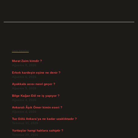
Sidebar
Son Yazılar
Murat Zaim kimdir ?
Ağustos 8, 2026
Erkek kardeşin eşine ne denir ?
Ağustos 6, 2026
Ayakkabı acısı nasıl geçer ?
Ağustos 5, 2026
Bilge Kağan Etil ne iş yapıyor ?
Ağustos 4, 2026
Ankaralı Âşık Ömer kimin eseri ?
Ağustos 4, 2026
Tuz Gölü Ankara’ya ne kadar uzaklıktadır ?
Temmuz 31, 2026
Yurttaşlar hangi haklara sahiptir ?
Temmuz 29, 2026