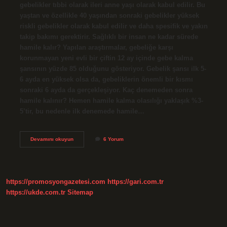
gebelikler tıbbi olarak ileri anne yaşı olarak kabul edilir. Bu
yaştan ve özellikle 40 yaşından sonraki gebelikler yüksek
riskli gebelikler olarak kabul edilir ve daha spesifik ve yakın
takip bakımı gerektirir. Sağlıklı bir insan ne kadar sürede
hamile kalır? Yapılan araştırmalar, gebeliğe karşı
korunmayan yeni evli bir çiftin 12 ay içinde gebe kalma
şansının yüzde 85 olduğunu gösteriyor. Gebelik şansı ilk 5-
6 ayda en yüksek olsa da, gebeliklerin önemli bir kısmı
sonraki 6 ayda da gerçekleşiyor. Kaç denemeden sonra
hamile kalınır? Hemen hamile kalma olasılığı yaklaşık %3-
5’tir, bu nedenle ilk denemede hamile…
35
Devamını okuyun
6 Yorum
Yaşında
Hemen
Hamile
Kalınır
Mı
https://promosyongazetesi.com
https://gari.com.tr
https://ukde.com.tr
Sitemap