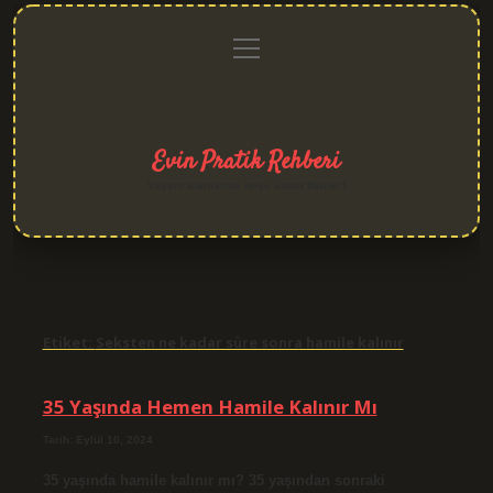
menüyü
Anasayfa
Gizlilik
Yasal
Hakkımızda
aç
Politikası
Uyarı
Evin Pratik Rehberi
Yaşam alanlarına neşe katan fikirler!
Etiket:
Seksten ne kadar süre sonra hamile kalınır
35 Yaşında Hemen Hamile Kalınır Mı
Tarih: Eylül 10, 2024
35 yaşında hamile kalınır mı? 35 yaşından sonraki