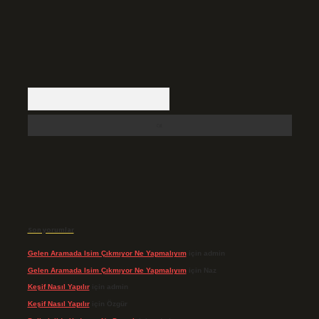
Arama
Son yorumlar
Gelen Aramada Isim Çıkmıyor Ne Yapmalıyım
için
admin
Gelen Aramada Isim Çıkmıyor Ne Yapmalıyım
için
Naz
Keşif Nasıl Yapılır
için
admin
Keşif Nasıl Yapılır
için
Özgür