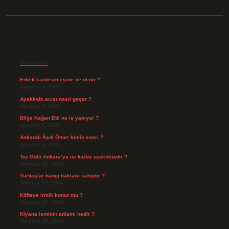
Sidebar
Son Yazılar
Erkek kardeşin eşine ne denir ?
Ağustos 6, 2026
Ayakkabı acısı nasıl geçer ?
Ağustos 5, 2026
Bilge Kağan Etil ne iş yapıyor ?
Ağustos 4, 2026
Ankaralı Âşık Ömer kimin eseri ?
Ağustos 4, 2026
Tuz Gölü Ankara’ya ne kadar uzaklıktadır ?
Temmuz 31, 2026
Yurttaşlar hangi haklara sahiptir ?
Temmuz 29, 2026
Köfteye irmik konur mu ?
Temmuz 27, 2026
Kiyana isminin anlamı nedir ?
Temmuz 25, 2026