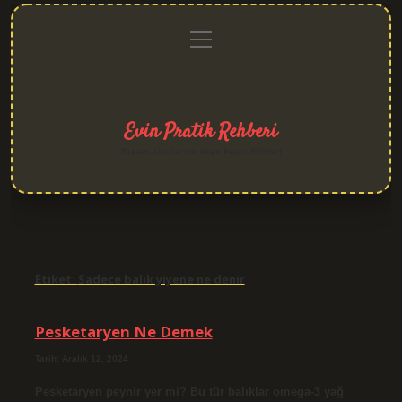
menüyü
Anasayfa
Gizlilik
Yasal
Hakkımızda
aç
Politikası
Uyarı
Evin Pratik Rehberi
Yaşam alanlarına neşe katan fikirler!
Etiket:
Sadece balık yiyene ne denir
Pesketaryen Ne Demek
Tarih: Aralık 12, 2024
Pesketaryen peynir yer mi? Bu tür balıklar omega-3 yağ