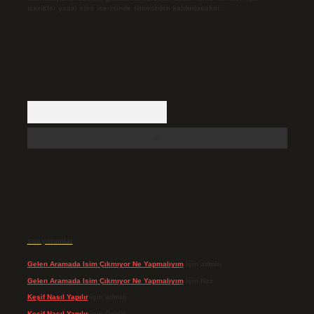
içerikler yasal süre içerisinde sitemizden kaldırılacaktır.
Arama
Son yorumlar
Gelen Aramada Isim Çıkmıyor Ne Yapmalıyım
için
admin
Gelen Aramada Isim Çıkmıyor Ne Yapmalıyım
için
Naz
Keşif Nasıl Yapılır
için
admin
Keşif Nasıl Yapılır
için
Özgür