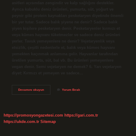
asitleri açısından zengindir ve kalp sağlığını destekler.
Ayrıca kabuklu deniz ürünleri, yumurta, süt, yoğurt ve
peynir gibi protein kaynakları pesketaryen diyetinde önemli
bir yer tutar. Sadece balık yiyene ne denir? Sadece balık
yiyen kişilere pesketaryen denir. Pesketaryenler kırmızı et
veya kümes hayvanı tüketmezler ve sadece deniz ürünleri
yerler. Tavuk yemeyenlere ne denir? Vejetaryenlik veya
etsizlik, çeşitli nedenlerle et, balık veya kümes hayvanı
yemekten kaçınmak anlamına gelir. Hayvanlar tarafından
üretilen yumurta, süt, bal vb. Bu ürünleri yemeyenlere
vegan denir. Semi vejetaryen ne demek? 6. Yarı vejetaryen
diyet: Kırmızı et yemeyen ve sadece…
Pesketaryen
Devamını okuyun
Yorum Bırak
Ne
Demek
https://promosyongazetesi.com
https://gari.com.tr
https://ukde.com.tr
Sitemap