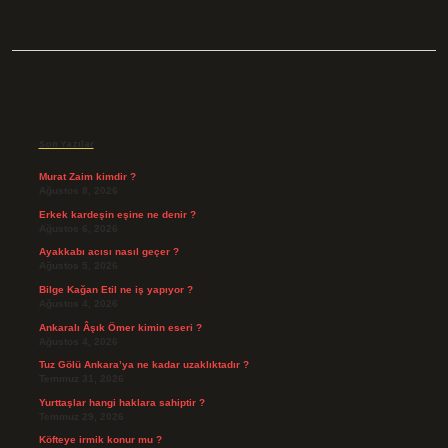
Sidebar
Son Yazılar
Murat Zaim kimdir ?
Ağustos 8, 2026
Erkek kardeşin eşine ne denir ?
Ağustos 6, 2026
Ayakkabı acısı nasıl geçer ?
Ağustos 5, 2026
Bilge Kağan Etil ne iş yapıyor ?
Ağustos 4, 2026
Ankaralı Âşık Ömer kimin eseri ?
Ağustos 4, 2026
Tuz Gölü Ankara’ya ne kadar uzaklıktadır ?
Temmuz 31, 2026
Yurttaşlar hangi haklara sahiptir ?
Temmuz 29, 2026
Köfteye irmik konur mu ?