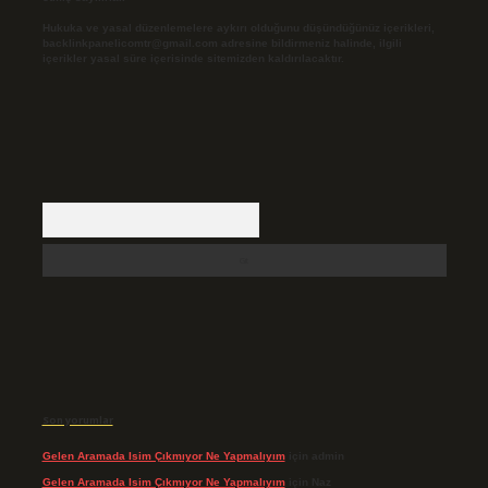
Hukuka ve yasal düzenlemelere aykırı olduğunu düşündüğünüz içerikleri,
backlinkpanelicomtr@gmail.com
adresine bildirmeniz halinde, ilgili
içerikler yasal süre içerisinde sitemizden kaldırılacaktır.
Arama
Son yorumlar
Gelen Aramada Isim Çıkmıyor Ne Yapmalıyım
için
admin
Gelen Aramada Isim Çıkmıyor Ne Yapmalıyım
için
Naz