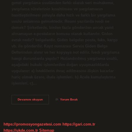
genel yargılama usulünden farklı olarak seri muhakeme,
yargılama sürelerinin kısaltılması ve yargılamanın
basitleştirilmesi yoluyla daha hızlı ve farklı bir yargılama
usulü anlamına gelmektedir. Resmi yazılarda ivedi ne
demek? Şirketlerde, birden fazla gönderilen ancak yanıt
alınamayan e-postaların konusu olarak kullanılır. Giden
evrak nedir? belgelerdir. Giden belgeler posta, faks, kargo
vb. ile gönderilir. Kayıt numarası Servis Giden Belge
Defterinden alınır ve her kopyaya not edilir. İvedi yargılama
hangi durumlarda yapılır? Hızlandırılmış yargılama usulü,
aşağıdaki hukuki işlemlerden doğan uyuşmazlıklarda
uygulanır: a) İsteklilerin ihraç edilmesine ilişkin kararlar
hariç olmak üzere, ihale işlemleri. b) Acele kamulaştırma
işlemleri. c)…
Ivedi
Devamını okuyun
Yorum Bırak
Evrak
Nedir
https://promosyongazetesi.com
https://gari.com.tr
https://ukde.com.tr
Sitemap