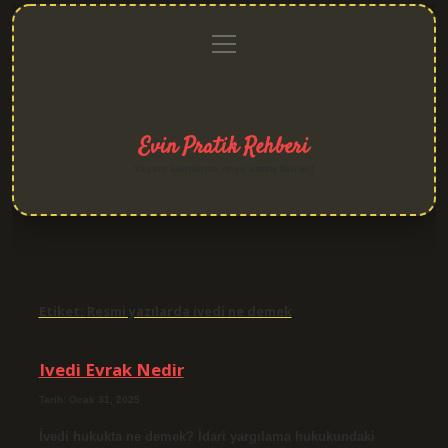
menüyü
Anasayfa
Gizlilik
Yasal
Hakkımızda
aç
Politikası
Uyarı
Evin Pratik Rehberi
Yaşam alanlarına neşe katan fikirler!
Etiket:
Resmi yazılarda ivedi ne demek
Ivedi Evrak Nedir
Tarih: Ocak 31, 2025
İvedi hukukta ne demek? İdari yargılama hukukundaki