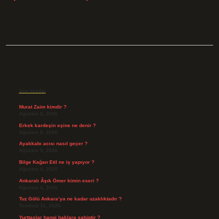
Sidebar
Son Yazılar
Murat Zaim kimdir ?
Ağustos 8, 2026
Erkek kardeşin eşine ne denir ?
Ağustos 6, 2026
Ayakkabı acısı nasıl geçer ?
Ağustos 5, 2026
Bilge Kağan Etil ne iş yapıyor ?
Ağustos 4, 2026
Ankaralı Âşık Ömer kimin eseri ?
Ağustos 4, 2026
Tuz Gölü Ankara’ya ne kadar uzaklıktadır ?
Temmuz 31, 2026
Yurttaşlar hangi haklara sahiptir ?