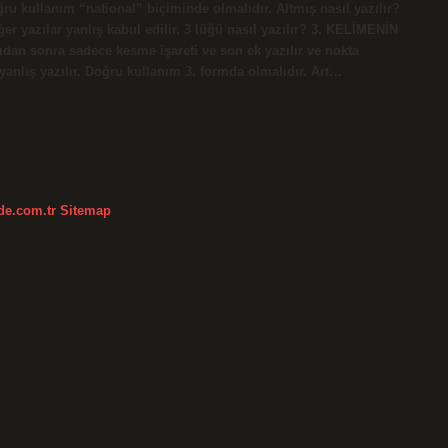
Doğru kullanım “national” biçiminde olmalıdır. Altmış nasıl yazılır?
er yazılar yanlış kabul edilir. 3 lüğü nasıl yazılır? 3. KELİMENİN
ıdan sonra sadece kesme işareti ve son ek yazılır ve nokta
k yanlış yazılır. Doğru kullanım 3. formda olmalıdır. Art…
kde.com.tr
Sitemap