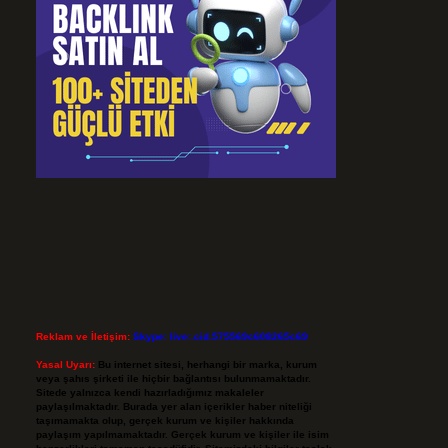
Reklam ve İletişim:
Skype: live:.cid.575569c608265c69
Yasal Uyarı:
Bu internet sitesi, herhangi bir marka, kurum
veya şahıs şirketi ile hiçbir bağlantısı bulunmamaktadır.
Sitede yalnızca kendi hazırladığımız makaleler
paylaşılmaktadır. Burada yer alan içerikler haber niteliği
taşımamakta olup, gerçek kurum ve kişiler hakkında
paylaşım yapılmamaktadır. Gerçek kurum ve kişiler ile isim