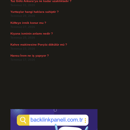
Tuz Gölü Ankara’ya ne kadar uzaklıktadır ?
Temmuz 31, 2026
Yurttaşlar hangi haklara sahiptir ?
Temmuz 29, 2026
Köfteye irmik konur mu ?
Temmuz 27, 2026
Kiyana isminin anlamı nedir ?
Temmuz 25, 2026
Kahve makinesine Porçöz dökülür mü ?
Temmuz 23, 2026
Hansu İrem ne iş yapıyor ?
Temmuz 17, 2026