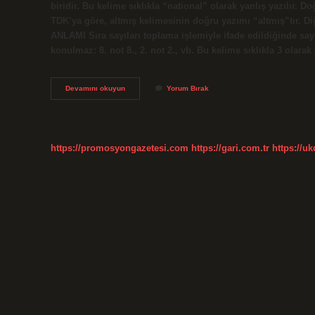
biridir. Bu kelime sıklıkla “national” olarak yanlış yazılır. 
TDK’ya göre, altmış kelimesinin doğru yazımı “altmış”tır. Diğ
ANLAMI Sıra sayıları toplama işlemiyle ifade edildiğinde say
konulmaz: 8. not 8., 2. not 2., vb. Bu kelime sıklıkla 3 olara
Sok
Devamını okuyun
Yorum Bırak
Oldum
Nasıl
Yazılır
https://promosyongazetesi.com
https://gari.com.tr
https://u