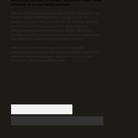
benzerlikleri tamamen tesadüfidir. Sitemizdeki bilgiler taslak
halindedir ve tavsiye niteliği taşımazlar.
Sitemiz, 5651 Sayılı Kanun gereğince Bilgi Teknolojileri ve
İletişim Kurumu (BTK) tarafından onaylanmış bir Yer
Sağlayıcı olarak hizmet vermektedir. Bu nedenle, sitedeki
içerikleri proaktif olarak denetleme veya araştırma
yükümlülüğümüz bulunmamaktadır. Ancak, üyelerimiz
yazdıkları içeriklerin sorumluluğunu taşımakta olup, siteye
üye olarak bu sorumluluğu kabul etmiş sayılırlar.
Hukuka ve yasal düzenlemelere aykırı olduğunu
düşündüğünüz içerikleri,
backlinkpanelicomtr@gmail.com
adresine bildirmeniz halinde, ilgili içerikler yasal süre
içerisinde sitemizden kaldırılacaktır.
Arama