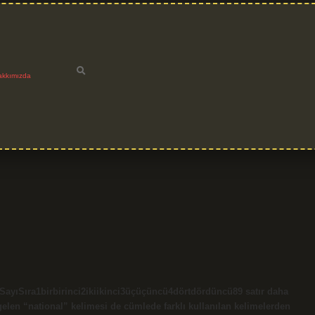
akkımızda
olSayıSıra1birbirinci2ikiikinci3üçüçüncü4dörtdördüncü89 satır daha
na gelen “national” kelimesi de cümlede farklı kullanılan kelimelerden