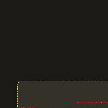
Reklam ve İletişim:
E-mai
Yasal Uyarı:
Sitemiz, 5651 Sayılı Kanun gereğince Bilgi Teknolojileri ve İl