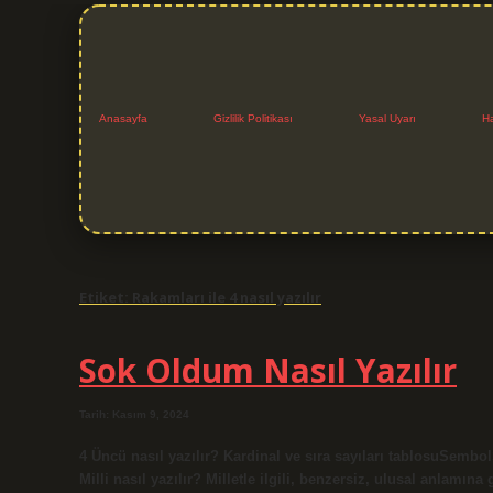
Anasayfa
Gizlilik Politikası
Yasal Uyarı
H
Etiket:
Rakamları ile 4 nasıl yazılır
Sok Oldum Nasıl Yazılır
Tarih: Kasım 9, 2024
4 Üncü nasıl yazılır? Kardinal ve sıra sayıları tablosuSemb
Milli nasıl yazılır? Milletle ilgili, benzersiz, ulusal anlamı