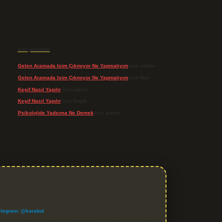
Son yorumlar
Gelen Aramada Isim Çıkmıyor Ne Yapmalıyım
için
admin
Gelen Aramada Isim Çıkmıyor Ne Yapmalıyım
için
Naz
Keşif Nasıl Yapılır
için
admin
Keşif Nasıl Yapılır
için
Özgür
Psikolojide Yadsıma Ne Demek
için
admin
elegram: @karabul
denle, sitedeki içerikleri proaktif olarak denetleme veya araştırma