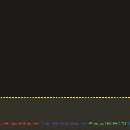
l:
backlinkpaneli@gmail.com
Teams:
forumhizmeti@gmail.com
Whatsapp: 0262 606 0 726
T
etişim Kurumu (BTK) tarafından onaylanmış bir Yer Sağlayıcı olarak hizmet vermektedir. Bu ne