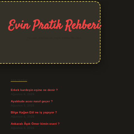
Evin Pratik Rehberi
Yaşam alanlarına neşe katan fikirler!
Sidebar
grand opera bet giriş
Son Yazılar
Erkek kardeşin eşine ne denir ?
Ağustos 6, 2026
Ayakkabı acısı nasıl geçer ?
Ağustos 5, 2026
Bilge Kağan Etil ne iş yapıyor ?
Ağustos 4, 2026
Ankaralı Âşık Ömer kimin eseri ?
Ağustos 4, 2026