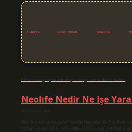
Anasayfa
Gizlilik Politikası
Yasal Uyarı
H
Etiket:
Radyasyon onkolojisi hangi hastalıklara bakar
Neolıfe Nedir Ne Işe Yara
Tarih: Eylül 25, 2024
Neolife nedir ne işe yarar? Neolife Nemlendirici Yüz Kremi, 
kaybını en aza indirmeyi hedefler. Ürün, uygulandıktan sonr