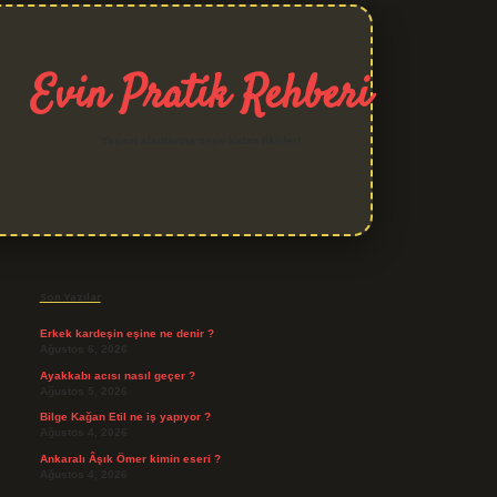
Evin Pratik Rehberi
Yaşam alanlarına neşe katan fikirler!
Sidebar
grand opera bet giriş
Son Yazılar
Erkek kardeşin eşine ne denir ?
Ağustos 6, 2026
Ayakkabı acısı nasıl geçer ?
Ağustos 5, 2026
Bilge Kağan Etil ne iş yapıyor ?
Ağustos 4, 2026
Ankaralı Âşık Ömer kimin eseri ?
Ağustos 4, 2026