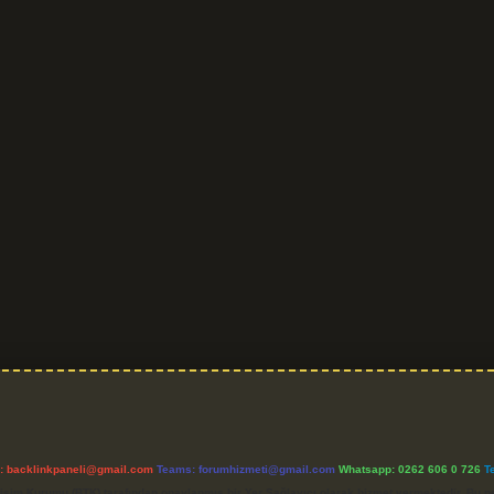
l:
backlinkpaneli@gmail.com
Teams:
forumhizmeti@gmail.com
Whatsapp: 0262 606 0 726
T
etişim Kurumu (BTK) tarafından onaylanmış bir Yer Sağlayıcı olarak hizmet vermektedir. Bu ne