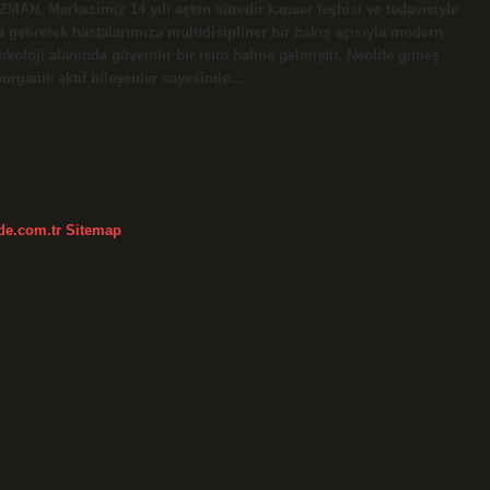
 UZMAN. Merkezimiz 14 yılı aşkın süredir kanser teşhisi ve tedavisiyle
a getirerek hastalarımıza multidisipliner bir bakış açısıyla modern
koloji alanında güvenilir bir isim haline gelmiştir. Neolife güneş
norganik aktif bileşenler sayesinde…
kde.com.tr
Sitemap