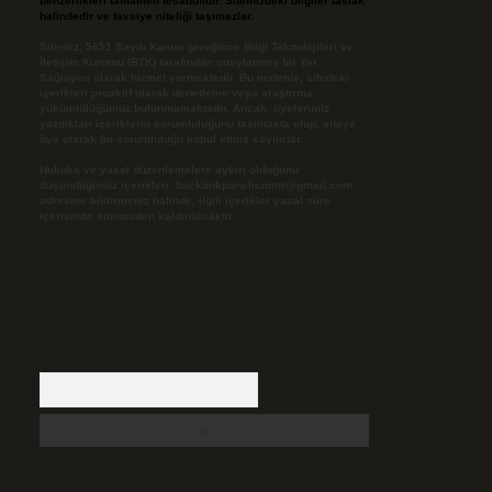
benzerlikleri tamamen tesadüfidir. Sitemizdeki bilgiler taslak
halindedir ve tavsiye niteliği taşımazlar.
Sitemiz, 5651 Sayılı Kanun gereğince Bilgi Teknolojileri ve
İletişim Kurumu (BTK) tarafından onaylanmış bir Yer
Sağlayıcı olarak hizmet vermektedir. Bu nedenle, sitedeki
içerikleri proaktif olarak denetleme veya araştırma
yükümlülüğümüz bulunmamaktadır. Ancak, üyelerimiz
yazdıkları içeriklerin sorumluluğunu taşımakta olup, siteye
üye olarak bu sorumluluğu kabul etmiş sayılırlar.
Hukuka ve yasal düzenlemelere aykırı olduğunu
düşündüğünüz içerikleri,
backlinkpanelicomtr@gmail.com
adresine bildirmeniz halinde, ilgili içerikler yasal süre
içerisinde sitemizden kaldırılacaktır.
Arama