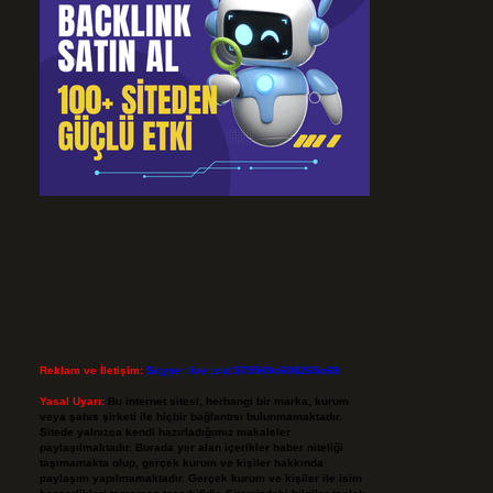
Reklam ve İletişim:
Skype: live:.cid.575569c608265c69
Yasal Uyarı:
Bu internet sitesi, herhangi bir marka, kurum
veya şahıs şirketi ile hiçbir bağlantısı bulunmamaktadır.
Sitede yalnızca kendi hazırladığımız makaleler
paylaşılmaktadır. Burada yer alan içerikler haber niteliği
taşımamakta olup, gerçek kurum ve kişiler hakkında
paylaşım yapılmamaktadır. Gerçek kurum ve kişiler ile isim