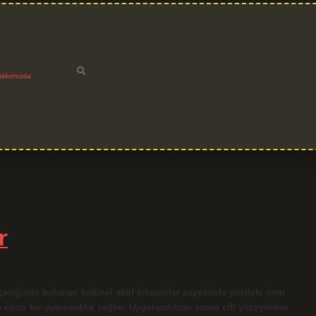
akkımızda
r
içeriğinde bulunan bitkisel aktif bileşenler sayesinde yüzdeki nem
a eşsiz bir yumuşaklık sağlar. Uygulandıktan sonra cilt yüzeyinden