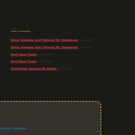
Son yorumlar
Gelen Aramada Isim Çıkmıyor Ne Yapmalıyım
için
admin
Gelen Aramada Isim Çıkmıyor Ne Yapmalıyım
için
Naz
Keşif Nasıl Yapılır
için
admin
Keşif Nasıl Yapılır
için
Özgür
Psikolojide Yadsıma Ne Demek
için
admin
elegram: @karabul
denle, sitedeki içerikleri proaktif olarak denetleme veya araştırma