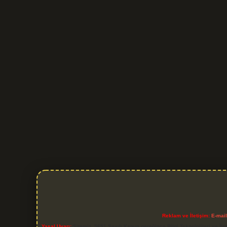
Reklam ve İletişim:
E-mai
Yasal Uyarı:
Sitemiz, 5651 Sayılı Kanun gereğince Bilgi Teknolojileri ve İl