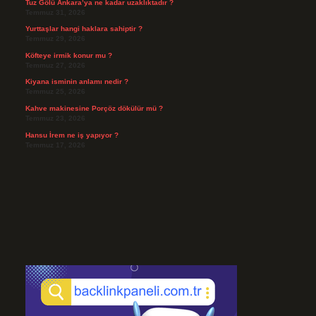
Tuz Gölü Ankara’ya ne kadar uzaklıktadır ?
Temmuz 31, 2026
Yurttaşlar hangi haklara sahiptir ?
Temmuz 29, 2026
Köfteye irmik konur mu ?
Temmuz 27, 2026
Kiyana isminin anlamı nedir ?
Temmuz 25, 2026
Kahve makinesine Porçöz dökülür mü ?
Temmuz 23, 2026
Hansu İrem ne iş yapıyor ?
Temmuz 17, 2026