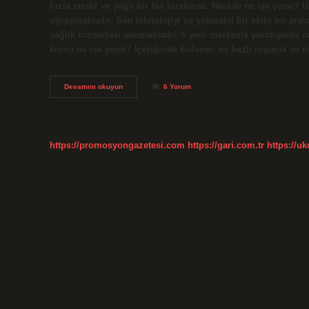
hızla emilir ve yağlı bir his bırakmaz. Neolıfe ne işe yarar?
uğraşmaktadır. Son teknolojiyi ve yetenekli bir ekibi bir aray
sağlık hizmetleri sunmaktadır. 6 yeni merkezle yurtdışında on
kremi ne işe yarar? İçeriğinde bulunan su bazlı organik ve i
Neolıfe
Devamını okuyun
6 Yorum
Nedir
Ne
Işe
Yarar
https://promosyongazetesi.com
https://gari.com.tr
https://u