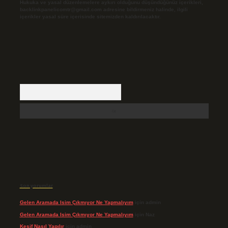
Hukuka ve yasal düzenlemelere aykırı olduğunu düşündüğünüz içerikleri,
backlinkpanelicomtr@gmail.com
adresine bildirmeniz halinde, ilgili
içerikler yasal süre içerisinde sitemizden kaldırılacaktır.
Arama
Son yorumlar
Gelen Aramada Isim Çıkmıyor Ne Yapmalıyım
için
admin
Gelen Aramada Isim Çıkmıyor Ne Yapmalıyım
için
Naz
Keşif Nasıl Yapılır
için
admin