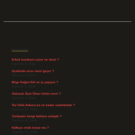
Sidebar
Son Yazılar
Erkek kardeşin eşine ne denir ?
Ağustos 6, 2026
Ayakkabı acısı nasıl geçer ?
Ağustos 5, 2026
Bilge Kağan Etil ne iş yapıyor ?
Ağustos 4, 2026
Ankaralı Âşık Ömer kimin eseri ?
Ağustos 4, 2026
Tuz Gölü Ankara’ya ne kadar uzaklıktadır ?
Temmuz 31, 2026
Yurttaşlar hangi haklara sahiptir ?
Temmuz 29, 2026
Köfteye irmik konur mu ?
Temmuz 27, 2026