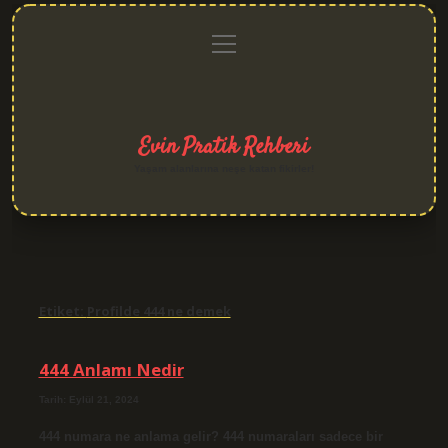
menüyü
Anasayfa
Gizlilik
Yasal
Hakkımızda
aç
Politikası
Uyarı
Evin Pratik Rehberi
Yaşam alanlarına neşe katan fikirler!
Etiket:
Profilde 444 ne demek
444 Anlamı Nedir
Tarih: Eylül 21, 2024
444 numara ne anlama gelir? 444 numaraları sadece bir