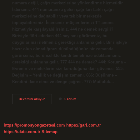
numara değil, çağrı merkezlerine yönlendirme hizmetidir.
İsterseniz 444 numaranıza gelen çağrıları farklı çağrı
merkezlerine dağıtabilir veya tek bir merkezde
toplayabilirsiniz. İsterseniz müşterilerinizi TT anons
hizmetiyle karşılayabilirsiniz. 444 ne demek sevgili?
Birisiyle flört ederken 444 sayısını görürseniz, bu
duygularınızı iletmeniz gerektiği anlamına gelir. Bir ilişkiye
hazır olup olmadığınızı düşündüğünüz bir zamanda
görürseniz, bu öncelikle kendi temelinize odaklanmanız
gerektiği anlamına gelir. 777 444 ne demek? 444: Koruma –
Evrenin ve meleklerin sizi koruduğuna dair güvence. 555:
Değişim – Yenilik ve değişim zamanı. 666: Düşünme –
Kendini ifade etme ve denge çağrısı. 777: Mutluluk…
444
Devamını okuyun
8 Yorum
Anlamı
Nedir
https://promosyongazetesi.com
https://gari.com.tr
https://ukde.com.tr
Sitemap