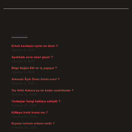
Sidebar
Son Yazılar
Erkek kardeşin eşine ne denir ?
Ağustos 6, 2026
Ayakkabı acısı nasıl geçer ?
Ağustos 5, 2026
Bilge Kağan Etil ne iş yapıyor ?
Ağustos 4, 2026
Ankaralı Âşık Ömer kimin eseri ?
Ağustos 4, 2026
Tuz Gölü Ankara’ya ne kadar uzaklıktadır ?
Temmuz 31, 2026
Yurttaşlar hangi haklara sahiptir ?
Temmuz 29, 2026
Köfteye irmik konur mu ?
Temmuz 27, 2026
Kiyana isminin anlamı nedir ?
Temmuz 25, 2026