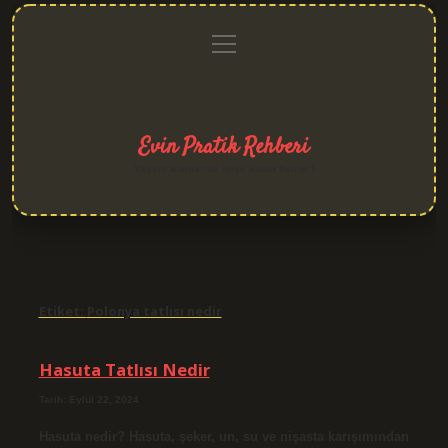
menüyü
Anasayfa
Gizlilik
Yasal
Hakkımızda
aç
Politikası
Uyarı
Evin Pratik Rehberi
Yaşam alanlarına neşe katan fikirler!
Etiket:
Polonya tatlısı nedir
Hasuta Tatlısı Nedir
Tarih: Eylül 22, 2024
Hasuta nedir? Hasuta, şeker, un, su ve nişasta karışımından