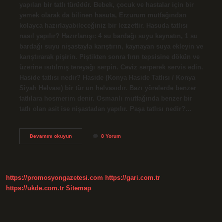
yapılan bir tatlı türüdür. Bebek, çocuk ve hastalar için bir
yemek olarak da bilinen hasuta, Erzurum mutfağından
kolayca hazırlayabileceğiniz bir lezzettir. Hasuda tatlısı
nasıl yapılır? Hazırlanışı: 4 su bardağı suyu kaynatın, 1 su
bardağı suyu nişastayla karıştırın, kaynayan suya ekleyin ve
karıştırarak pişirin. Piştikten sonra fırın tepsisine dökün ve
üzerine ısıtılmış tereyağı serpin. Ceviz serperek servis edin.
Haside tatlısı nedir? Haside (Konya Haside Tatlısı / Konya
Siyah Helvası) bir tür un helvasıdır. Bazı yörelerde benzer
tatlılara hosmerim denir. Osmanlı mutfağında benzer bir
tatlı olan asit ise nişastadan yapılır. Paşa tatlısı nedir?…
Hasuta
Devamını okuyun
8 Yorum
Tatlısı
Nedir
https://promosyongazetesi.com
https://gari.com.tr
https://ukde.com.tr
Sitemap