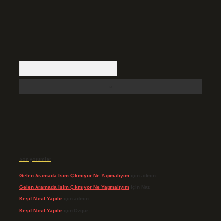
Arama
Son yorumlar
Gelen Aramada Isim Çıkmıyor Ne Yapmalıyım
için
admin
Gelen Aramada Isim Çıkmıyor Ne Yapmalıyım
için
Naz
Keşif Nasıl Yapılır
için
admin
Keşif Nasıl Yapılır
için
Özgür