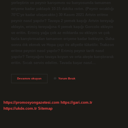
yerleştirin ve peynir karışımını su banyosunda tamamen
eriyene kadar yaklaşık 10-15 dakika ısıtın. (Peynir sıcaklığı
70°C’ye kadar ulaşacaktır.) 30 Kasım 2021 Artvin eritme
peynir nasıl yapılır? Tavaya 2 yemek kaşığı Artvin tereyağı
ekleyin, erimiş tereyağına 4 yemek kaşığı Gorcolo ekleyin
ve eritin. Erimiş yağa çok az miktarda su ekleyin ve çok
fazla karıştırmadan tamamen eriyene kadar bekleyin. Daha
sonra ılık ekmek ve Hopa çayı ile afiyetle tüketilir. Trabzon
eritme peyniri nasıl yapılır? Erimiş peynir tarifi nasıl
yapılır? Tereyağını tavaya koyun ve orta ateşte karıştırarak
eritin. Sıcak servis edelim. Tavada kaşar nasıl…
Eritme
Devamını okuyun
Yorum Bırak
Peynir
Tavada
Nasıl
Yapılır
https://promosyongazetesi.com
https://gari.com.tr
https://ukde.com.tr
Sitemap