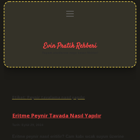
menüyü
Anasayfa
Gizlilik
Yasal
Hakkımızda
aç
Politikası
Uyarı
Evin Pratik Rehberi
Yaşam alanlarına neşe katan fikirler!
Etiket:
Peynir tavalama nasıl yapılır
Eritme Peynir Tavada Nasıl Yapılır
Tarih: Eylül 29, 2024
Eritme peynir nasıl eritilir? Cam kabı sıcak suyun üzerine