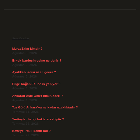
Sidebar
Son Yazılar
Murat Zaim kimdir ?
Ağustos 8, 2026
Erkek kardeşin eşine ne denir ?
Ağustos 6, 2026
Ayakkabı acısı nasıl geçer ?
Ağustos 5, 2026
Bilge Kağan Etil ne iş yapıyor ?
Ağustos 4, 2026
Ankaralı Âşık Ömer kimin eseri ?
Ağustos 4, 2026
Tuz Gölü Ankara’ya ne kadar uzaklıktadır ?
Temmuz 31, 2026
Yurttaşlar hangi haklara sahiptir ?
Temmuz 29, 2026
Köfteye irmik konur mu ?
Temmuz 27, 2026