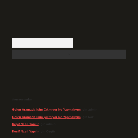
Arama
Son yorumlar
Gelen Aramada Isim Çıkmıyor Ne Yapmalıyım
için
admin
Gelen Aramada Isim Çıkmıyor Ne Yapmalıyım
için
Naz
Keşif Nasıl Yapılır
için
admin
Keşif Nasıl Yapılır
için
Özgür