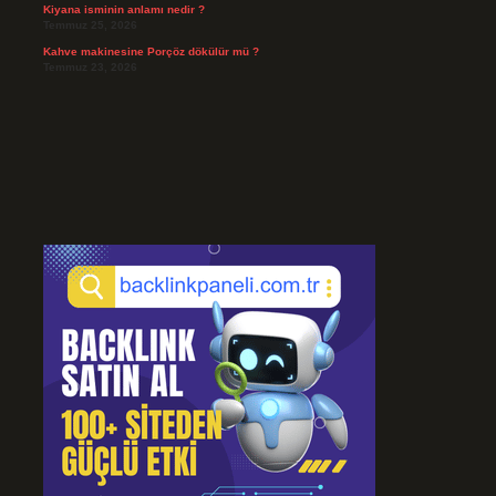
Kiyana isminin anlamı nedir ?
Temmuz 25, 2026
Kahve makinesine Porçöz dökülür mü ?
Temmuz 23, 2026