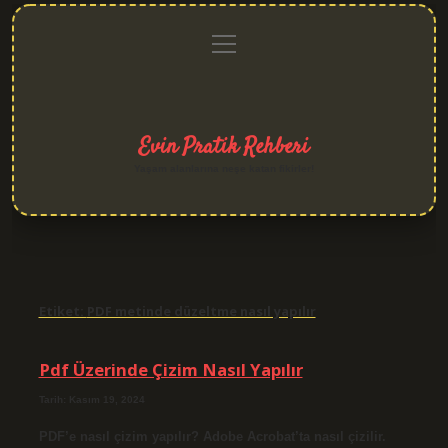
menüyü
Anasayfa
Gizlilik
Yasal
Hakkımızda
aç
Politikası
Uyarı
Evin Pratik Rehberi
Yaşam alanlarına neşe katan fikirler!
Etiket:
PDF metinde düzeltme nasıl yapılır
Pdf Üzerinde Çizim Nasıl Yapılır
Tarih: Kasım 19, 2024
PDF’e nasıl çizim yapılır? Adobe Acrobat’ta nasıl çizilir.