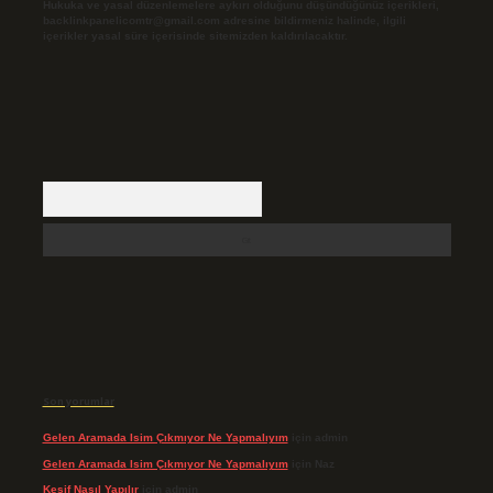
Hukuka ve yasal düzenlemelere aykırı olduğunu düşündüğünüz içerikleri,
backlinkpanelicomtr@gmail.com
adresine bildirmeniz halinde, ilgili
içerikler yasal süre içerisinde sitemizden kaldırılacaktır.
Arama
Son yorumlar
Gelen Aramada Isim Çıkmıyor Ne Yapmalıyım
için
admin
Gelen Aramada Isim Çıkmıyor Ne Yapmalıyım
için
Naz
Keşif Nasıl Yapılır
için
admin