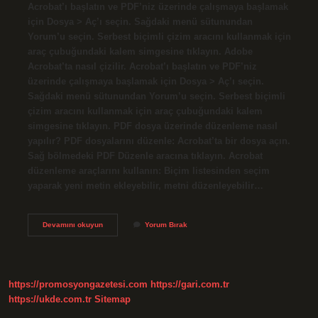
Acrobat’ı başlatın ve PDF’niz üzerinde çalışmaya başlamak
için Dosya > Aç’ı seçin. Sağdaki menü sütunundan
Yorum’u seçin. Serbest biçimli çizim aracını kullanmak için
araç çubuğundaki kalem simgesine tıklayın. Adobe
Acrobat’ta nasıl çizilir. Acrobat’ı başlatın ve PDF’niz
üzerinde çalışmaya başlamak için Dosya > Aç’ı seçin.
Sağdaki menü sütunundan Yorum’u seçin. Serbest biçimli
çizim aracını kullanmak için araç çubuğundaki kalem
simgesine tıklayın. PDF dosya üzerinde düzenleme nasıl
yapılır? PDF dosyalarını düzenle: Acrobat’ta bir dosya açın.
Sağ bölmedeki PDF Düzenle aracına tıklayın. Acrobat
düzenleme araçlarını kullanın: Biçim listesinden seçim
yaparak yeni metin ekleyebilir, metni düzenleyebilir…
Pdf
Devamını okuyun
Yorum Bırak
Üzerinde
Çizim
Nasıl
Yapılır
https://promosyongazetesi.com
https://gari.com.tr
https://ukde.com.tr
Sitemap