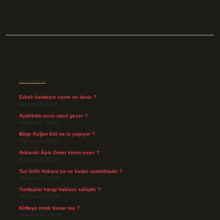
Sidebar
Son Yazılar
Erkek kardeşin eşine ne denir ?
Ağustos 6, 2026
Ayakkabı acısı nasıl geçer ?
Ağustos 5, 2026
Bilge Kağan Etil ne iş yapıyor ?
Ağustos 4, 2026
Ankaralı Âşık Ömer kimin eseri ?
Ağustos 4, 2026
Tuz Gölü Ankara’ya ne kadar uzaklıktadır ?
Temmuz 31, 2026
Yurttaşlar hangi haklara sahiptir ?
Temmuz 29, 2026
Köfteye irmik konur mu ?
Temmuz 27, 2026