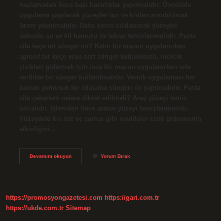
başlamadan önce bazı hazırlıklar yapılmalıdır. Öncelikle
uygulama yapılacak yüzeyler toz ve kirden arındırılmak
üzere yıkanmalıdır. Daha sonra cilalanacak yüzeyler
sabunlu su ve kil hamuru ile tekrar temizlenmelidir. Pasta
cila keçe mi sünger mi? Kalın bir macun uygulanırken
agresif bir keçe veya sert sünger kullanılmalı, incecik
çizikleri gidermek için ince bir macun uygulanırken orta
sertlikte bir sünger kullanılmalıdır. Vernik uygulaması her
zaman yumuşak bir cilalama süngeri ile yapılmalıdır. Pasta
cila çekerken nelere dikkat edilmeli? Araç yüzeyi temiz
olmalıdır. İşlemden önce aracın yüzeyi temizlenmelidir.
Yüzeydeki kir, toz ve çamur gibi maddeler çizik gidermenin
etkinliğini…
Pasta
Devamını okuyun
Yorum Bırak
Cila
Sırasıyla
Nasıl
Yapılır
https://promosyongazetesi.com
https://gari.com.tr
https://ukde.com.tr
Sitemap