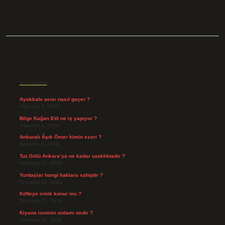
Sidebar
Son Yazılar
Ayakkabı acısı nasıl geçer ?
Ağustos 5, 2026
Bilge Kağan Etil ne iş yapıyor ?
Ağustos 4, 2026
Ankaralı Âşık Ömer kimin eseri ?
Ağustos 4, 2026
Tuz Gölü Ankara’ya ne kadar uzaklıktadır ?
Temmuz 31, 2026
Yurttaşlar hangi haklara sahiptir ?
Temmuz 29, 2026
Köfteye irmik konur mu ?
Temmuz 27, 2026
Kiyana isminin anlamı nedir ?
Temmuz 25, 2026