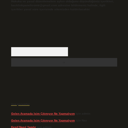
Hukuka ve yasal düzenlemelere aykırı olduğunu düşündüğünüz içerikleri,
backlinkpanelicomtr@gmail.com
adresine bildirmeniz halinde, ilgili
içerikler yasal süre içerisinde sitemizden kaldırılacaktır.
Arama
Son yorumlar
Gelen Aramada Isim Çıkmıyor Ne Yapmalıyım
için
admin
Gelen Aramada Isim Çıkmıyor Ne Yapmalıyım
için
Naz
Keşif Nasıl Yapılır
için
admin