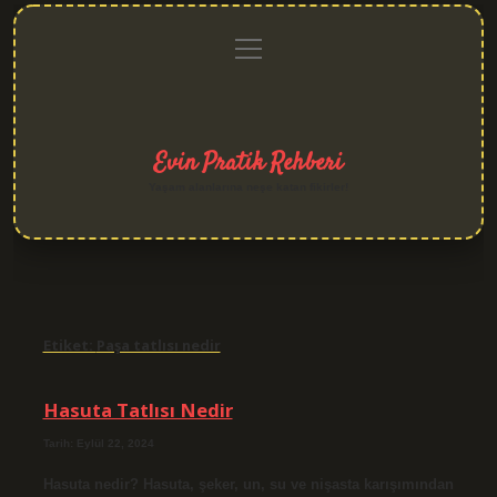
menüyü
Anasayfa
Gizlilik
Yasal
Hakkımızda
aç
Politikası
Uyarı
Evin Pratik Rehberi
Yaşam alanlarına neşe katan fikirler!
Etiket:
Paşa tatlısı nedir
Hasuta Tatlısı Nedir
Tarih: Eylül 22, 2024
Hasuta nedir? Hasuta, şeker, un, su ve nişasta karışımından