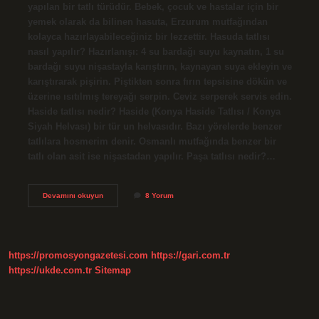
yapılan bir tatlı türüdür. Bebek, çocuk ve hastalar için bir
yemek olarak da bilinen hasuta, Erzurum mutfağından
kolayca hazırlayabileceğiniz bir lezzettir. Hasuda tatlısı
nasıl yapılır? Hazırlanışı: 4 su bardağı suyu kaynatın, 1 su
bardağı suyu nişastayla karıştırın, kaynayan suya ekleyin ve
karıştırarak pişirin. Piştikten sonra fırın tepsisine dökün ve
üzerine ısıtılmış tereyağı serpin. Ceviz serperek servis edin.
Haside tatlısı nedir? Haside (Konya Haside Tatlısı / Konya
Siyah Helvası) bir tür un helvasıdır. Bazı yörelerde benzer
tatlılara hosmerim denir. Osmanlı mutfağında benzer bir
tatlı olan asit ise nişastadan yapılır. Paşa tatlısı nedir?…
Hasuta
Devamını okuyun
8 Yorum
Tatlısı
Nedir
https://promosyongazetesi.com
https://gari.com.tr
https://ukde.com.tr
Sitemap