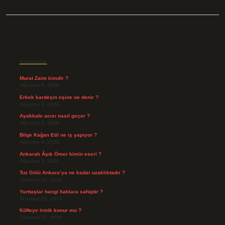
Sidebar
Son Yazılar
Murat Zaim kimdir ?
Ağustos 8, 2026
Erkek kardeşin eşine ne denir ?
Ağustos 6, 2026
Ayakkabı acısı nasıl geçer ?
Ağustos 5, 2026
Bilge Kağan Etil ne iş yapıyor ?
Ağustos 4, 2026
Ankaralı Âşık Ömer kimin eseri ?
Ağustos 4, 2026
Tuz Gölü Ankara’ya ne kadar uzaklıktadır ?
Temmuz 31, 2026
Yurttaşlar hangi haklara sahiptir ?
Temmuz 29, 2026
Köfteye irmik konur mu ?
Temmuz 27, 2026