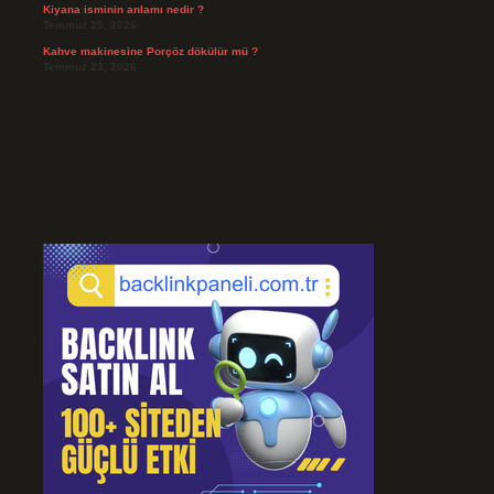
Kiyana isminin anlamı nedir ?
Temmuz 25, 2026
Kahve makinesine Porçöz dökülür mü ?
Temmuz 23, 2026