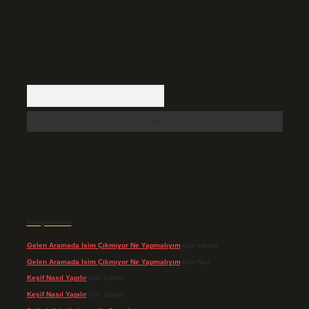
Arama
Son yorumlar
Gelen Aramada Isim Çıkmıyor Ne Yapmalıyım
için
admin
Gelen Aramada Isim Çıkmıyor Ne Yapmalıyım
için
Naz
Keşif Nasıl Yapılır
için
admin
Keşif Nasıl Yapılır
için
Özgür