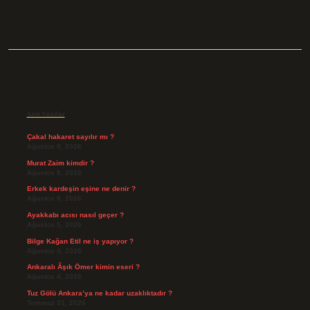
Sidebar
Son Yazılar
Çakal hakaret sayılır mı ?
Ağustos 9, 2026
Murat Zaim kimdir ?
Ağustos 8, 2026
Erkek kardeşin eşine ne denir ?
Ağustos 6, 2026
Ayakkabı acısı nasıl geçer ?
Ağustos 5, 2026
Bilge Kağan Etil ne iş yapıyor ?
Ağustos 4, 2026
Ankaralı Âşık Ömer kimin eseri ?
Ağustos 4, 2026
Tuz Gölü Ankara’ya ne kadar uzaklıktadır ?
Temmuz 31, 2026