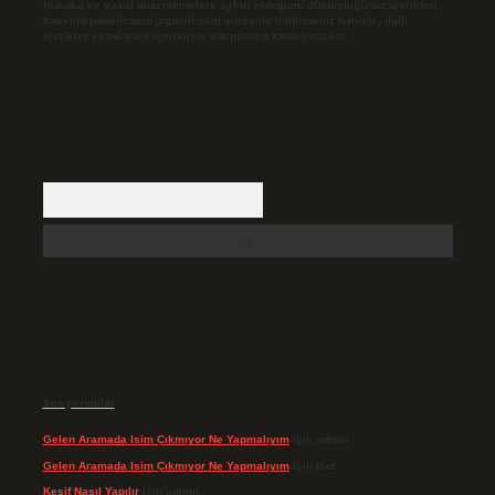
Hukuka ve yasal düzenlemelere aykırı olduğunu düşündüğünüz içerikleri,
backlinkpanelicomtr@gmail.com
adresine bildirmeniz halinde, ilgili
içerikler yasal süre içerisinde sitemizden kaldırılacaktır.
Arama
Son yorumlar
Gelen Aramada Isim Çıkmıyor Ne Yapmalıyım
için
admin
Gelen Aramada Isim Çıkmıyor Ne Yapmalıyım
için
Naz
Keşif Nasıl Yapılır
için
admin