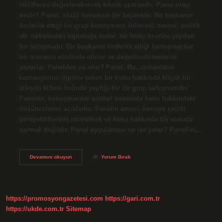
tekliflerini değerlendirecek teknik uzmandır. Panel olayi
nedir? Panel, sözlü sunumun bir biçimidir. Bir başkanın
önderlik ettiği bir grup konuşmacı, bilimsel, sosyal, politik
vb. tartışmaları topluluğa sunar. bir konu üzerine yapılan
bir tartışmadır. Bir başkanın önderlik ettiği konuşmacılar
bir masanın etrafında oturur ve değerlendirmelerini
yaparlar. Panelden ne olur? Panel; Bu, uzmanların
kamuoyunun ilgisini çeken bir konu hakkında küçük bir
izleyici kitlesi önünde yaptığı bir tür grup tartışmasıdır.
Panelde, konuşmacılar sohbet sırasında konu hakkındaki
düşüncelerini açıklarlar. Panelin amacı, konuyu çeşitli
perspektiflerden incelemek ve konu hakkında bir sonuca
varmak değildir. Panel uygulaması ne işe yarar? Paneller,…
Panelci
Devamını okuyun
Yorum Bırak
Olmak
Ne
Demek
https://promosyongazetesi.com
https://gari.com.tr
https://ukde.com.tr
Sitemap