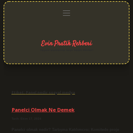
menüyü
Anasayfa
Gizlilik
Yasal
Hakkımızda
aç
Politikası
Uyarı
Evin Pratik Rehberi
Yaşam alanlarına neşe katan fikirler!
Etiket:
Panel nedir sosyal medya
Panelci Olmak Ne Demek
Tarih: Ekim 17, 2024
Panelci olmak nedir? Tartışma Katılımcısı; Komitede proje