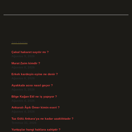
Sidebar
Son Yazılar
Çakal hakaret sayılır mı ?
Ağustos 9, 2026
Murat Zaim kimdir ?
Ağustos 8, 2026
Erkek kardeşin eşine ne denir ?
Ağustos 6, 2026
Ayakkabı acısı nasıl geçer ?
Ağustos 5, 2026
Bilge Kağan Etil ne iş yapıyor ?
Ağustos 4, 2026
Ankaralı Âşık Ömer kimin eseri ?
Ağustos 4, 2026
Tuz Gölü Ankara’ya ne kadar uzaklıktadır ?
Temmuz 31, 2026
Yurttaşlar hangi haklara sahiptir ?