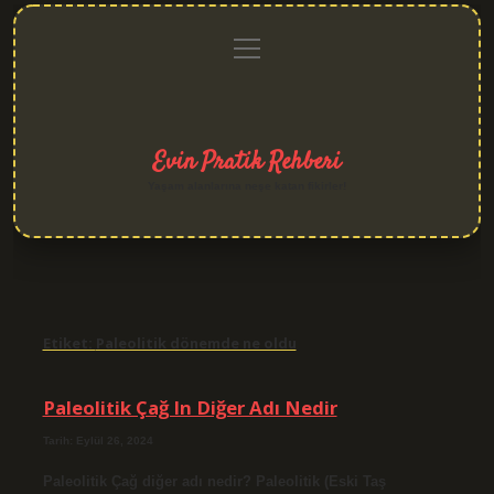
menüyü
Anasayfa
Gizlilik
Yasal
Hakkımızda
aç
Politikası
Uyarı
Evin Pratik Rehberi
Yaşam alanlarına neşe katan fikirler!
Etiket:
Paleolitik dönemde ne oldu
Paleolitik Çağ In Diğer Adı Nedir
Tarih: Eylül 26, 2024
Paleolitik Çağ diğer adı nedir? Paleolitik (Eski Taş