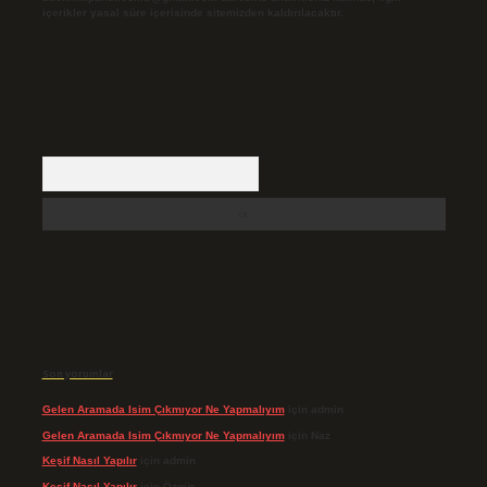
içerikler yasal süre içerisinde sitemizden kaldırılacaktır.
Arama
Son yorumlar
Gelen Aramada Isim Çıkmıyor Ne Yapmalıyım
için
admin
Gelen Aramada Isim Çıkmıyor Ne Yapmalıyım
için
Naz
Keşif Nasıl Yapılır
için
admin
Keşif Nasıl Yapılır
için
Özgür