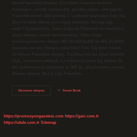
Devri/Paleolitik) Anahtar Sözcükler: İnsanlık tarihinin
başlangıcı, avcılık, toplayıcılık, göçebe yaşam, alet yapımı.
Paleolitik terimi 1865 yılında J. Lubbock tarafından Eski Taş
Devri’ni ifade etmek için ortaya atılmıştır. Ara taş çağı
nedir? Epipaleolitik, Yakın Doğu’da Paleolitik’ten Neolitik’e
geçiş dönemi olarak tanımlanabilir. Yakın Doğu
kronolojisinde bu dönem MÖ 20.000/18.000 ile MÖ 10.000/9
arasında yer alır. Hangisi paleolitik? Eski Taş Devri olarak
da bilinen Paleolitik dönem, Taş Devri’nin en erken dönemi
olup, insanların yaklaşık 3,3 milyon yıl önce taş aletleri ilk
kez kullanmasıyla başlayan ve MÖ 11. yüzyıla kadar uzanan
dönemi kapsar. Buzul çağı Paleolitik…
Paleolitik
Devamını okuyun
Yorum Bırak
Çağ
In
Diğer
Adı
Nedir
https://promosyongazetesi.com
https://gari.com.tr
https://ukde.com.tr
Sitemap