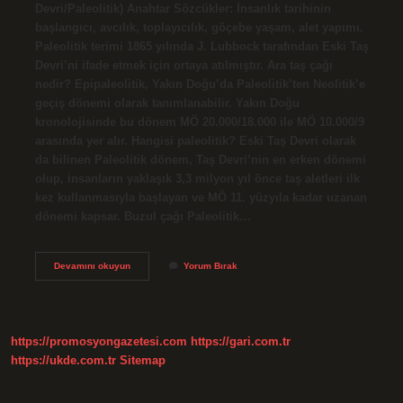
Devri/Paleolitik) Anahtar Sözcükler: İnsanlık tarihinin
başlangıcı, avcılık, toplayıcılık, göçebe yaşam, alet yapımı.
Paleolitik terimi 1865 yılında J. Lubbock tarafından Eski Taş
Devri’ni ifade etmek için ortaya atılmıştır. Ara taş çağı
nedir? Epipaleolitik, Yakın Doğu’da Paleolitik’ten Neolitik’e
geçiş dönemi olarak tanımlanabilir. Yakın Doğu
kronolojisinde bu dönem MÖ 20.000/18.000 ile MÖ 10.000/9
arasında yer alır. Hangisi paleolitik? Eski Taş Devri olarak
da bilinen Paleolitik dönem, Taş Devri’nin en erken dönemi
olup, insanların yaklaşık 3,3 milyon yıl önce taş aletleri ilk
kez kullanmasıyla başlayan ve MÖ 11. yüzyıla kadar uzanan
dönemi kapsar. Buzul çağı Paleolitik…
Paleolitik
Devamını okuyun
Yorum Bırak
Çağ
In
Diğer
Adı
Nedir
https://promosyongazetesi.com
https://gari.com.tr
https://ukde.com.tr
Sitemap