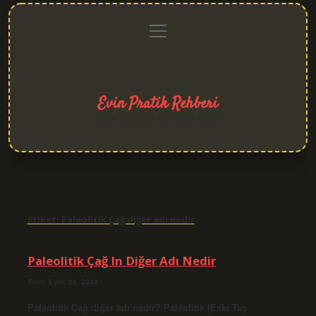
menüyü
Anasayfa
Gizlilik
Yasal
Hakkımızda
aç
Politikası
Uyarı
Evin Pratik Rehberi
Yaşam alanlarına neşe katan fikirler!
Etiket:
Paleolitik Çağ diğer adı nedir
Paleolitik Çağ In Diğer Adı Nedir
Tarih: Eylül 26, 2024
Paleolitik Çağ diğer adı nedir? Paleolitik (Eski Taş