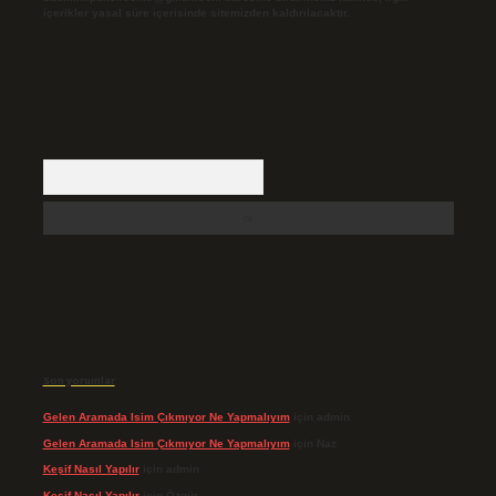
içerikler yasal süre içerisinde sitemizden kaldırılacaktır.
Arama
Son yorumlar
Gelen Aramada Isim Çıkmıyor Ne Yapmalıyım
için
admin
Gelen Aramada Isim Çıkmıyor Ne Yapmalıyım
için
Naz
Keşif Nasıl Yapılır
için
admin
Keşif Nasıl Yapılır
için
Özgür