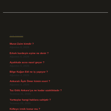
Sidebar
Son Yazılar
Murat Zaim kimdir ?
Ağustos 8, 2026
Erkek kardeşin eşine ne denir ?
Ağustos 6, 2026
Ayakkabı acısı nasıl geçer ?
Ağustos 5, 2026
Bilge Kağan Etil ne iş yapıyor ?
Ağustos 4, 2026
Ankaralı Âşık Ömer kimin eseri ?
Ağustos 4, 2026
Tuz Gölü Ankara’ya ne kadar uzaklıktadır ?
Temmuz 31, 2026
Yurttaşlar hangi haklara sahiptir ?
Temmuz 29, 2026
Köfteye irmik konur mu ?