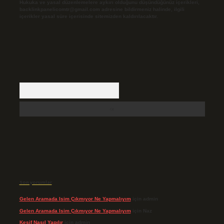
Hukuka ve yasal düzenlemelere aykırı olduğunu düşündüğünüz içerikleri,
backlinkpanelicomtr@gmail.com
adresine bildirmeniz halinde, ilgili
içerikler yasal süre içerisinde sitemizden kaldırılacaktır.
Arama
Son yorumlar
Gelen Aramada Isim Çıkmıyor Ne Yapmalıyım
için
admin
Gelen Aramada Isim Çıkmıyor Ne Yapmalıyım
için
Naz
Keşif Nasıl Yapılır
için
admin