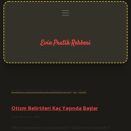
menüyü
Anasayfa
Gizlilik
Yasal
Hakkımızda
aç
Politikası
Uyarı
Evin Pratik Rehberi
Yaşam alanlarına neşe katan fikirler!
Etiket:
Otizm ilk ne zaman ortaya çıkar
Otizm Belirtileri Kaç Yaşında Başlar
Tarih: Eylül 17, 2024
Otizm başlangıcı nasıl anlaşılır? Otizm nasıl anlaşılır?