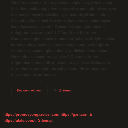
Otizmin erken belirtileri arasında atipik sosyal ve iletişim
becerileri, sallanma, dönme veya el çırpma gibi tekrarlayan
davranışlar veya hareketler, ayak ucunda yürüme, sürekli
öfke nöbetleri ve belirli seslere, kokulara ve dokunmaya
karşı hassasiyet yer alır. 2 yaşındaki çocuğun otizmli
olduğunu nasıl anlarız? 1-2 Yaş Otizm Belirtileri:
Konuşurken göz teması kuramama, yabancı biriyle iletişim
kurarken duygusal tepki verememe, komut verildiğinde
ismine bakamama, gösterilen şeye dikkatini verememe.
Otizm ilk ne zaman ortaya çıkar? Otizm belirtileri
doğumdan sonraki ilk yıl içinde ortaya çıkar. Daha nadir
durumlarda, çocuğun normal gelişimi ilk yıl boyunca
devam eder ve ardından…
Otizm
Devamını okuyun
12 Yorum
Belirtileri
Kaç
Yaşında
Başlar
https://promosyongazetesi.com
https://gari.com.tr
https://ukde.com.tr
Sitemap