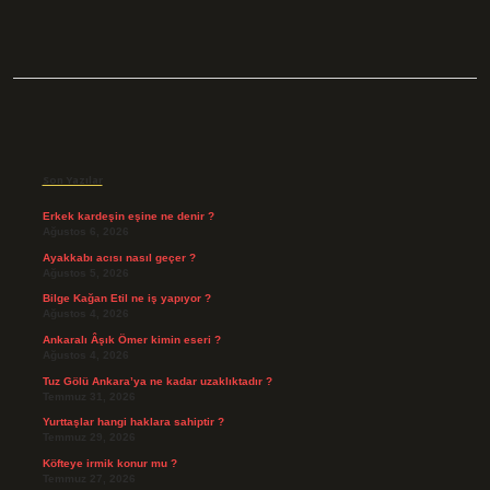
Sidebar
Son Yazılar
Erkek kardeşin eşine ne denir ?
Ağustos 6, 2026
Ayakkabı acısı nasıl geçer ?
Ağustos 5, 2026
Bilge Kağan Etil ne iş yapıyor ?
Ağustos 4, 2026
Ankaralı Âşık Ömer kimin eseri ?
Ağustos 4, 2026
Tuz Gölü Ankara’ya ne kadar uzaklıktadır ?
Temmuz 31, 2026
Yurttaşlar hangi haklara sahiptir ?
Temmuz 29, 2026
Köfteye irmik konur mu ?
Temmuz 27, 2026