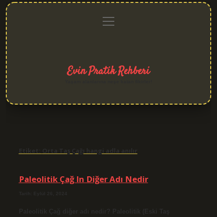
menüyü
Anasayfa
Gizlilik
Yasal
Hakkımızda
aç
Politikası
Uyarı
Evin Pratik Rehberi
Yaşam alanlarına neşe katan fikirler!
Etiket:
Orta Taş Çağı hangi adla anılır
Paleolitik Çağ In Diğer Adı Nedir
Tarih: Eylül 26, 2024
Paleolitik Çağ diğer adı nedir? Paleolitik (Eski Taş