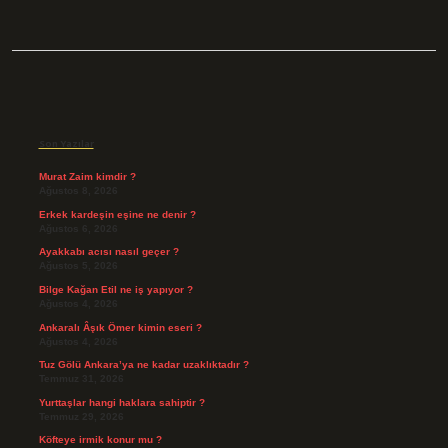
Sidebar
Son Yazılar
Murat Zaim kimdir ?
Ağustos 8, 2026
Erkek kardeşin eşine ne denir ?
Ağustos 6, 2026
Ayakkabı acısı nasıl geçer ?
Ağustos 5, 2026
Bilge Kağan Etil ne iş yapıyor ?
Ağustos 4, 2026
Ankaralı Âşık Ömer kimin eseri ?
Ağustos 4, 2026
Tuz Gölü Ankara’ya ne kadar uzaklıktadır ?
Temmuz 31, 2026
Yurttaşlar hangi haklara sahiptir ?
Temmuz 29, 2026
Köfteye irmik konur mu ?