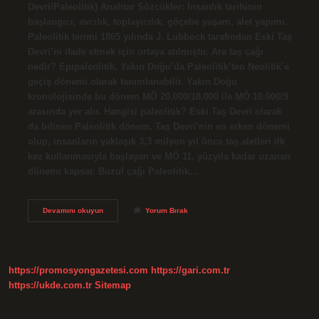
Devri/Paleolitik) Anahtar Sözcükler: İnsanlık tarihinin
başlangıcı, avcılık, toplayıcılık, göçebe yaşam, alet yapımı.
Paleolitik terimi 1865 yılında J. Lubbock tarafından Eski Taş
Devri’ni ifade etmek için ortaya atılmıştır. Ara taş çağı
nedir? Epipaleolitik, Yakın Doğu’da Paleolitik’ten Neolitik’e
geçiş dönemi olarak tanımlanabilir. Yakın Doğu
kronolojisinde bu dönem MÖ 20.000/18.000 ile MÖ 10.000/9
arasında yer alır. Hangisi paleolitik? Eski Taş Devri olarak
da bilinen Paleolitik dönem, Taş Devri’nin en erken dönemi
olup, insanların yaklaşık 3,3 milyon yıl önce taş aletleri ilk
kez kullanmasıyla başlayan ve MÖ 11. yüzyıla kadar uzanan
dönemi kapsar. Buzul çağı Paleolitik…
Paleolitik
Devamını okuyun
Yorum Bırak
Çağ
In
Diğer
Adı
Nedir
https://promosyongazetesi.com
https://gari.com.tr
https://ukde.com.tr
Sitemap