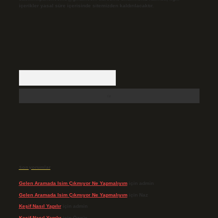
içerikler yasal süre içerisinde sitemizden kaldırılacaktır.
Arama
Son yorumlar
Gelen Aramada Isim Çıkmıyor Ne Yapmalıyım
için
admin
Gelen Aramada Isim Çıkmıyor Ne Yapmalıyım
için
Naz
Keşif Nasıl Yapılır
için
admin
Keşif Nasıl Yapılır
için
Özgür