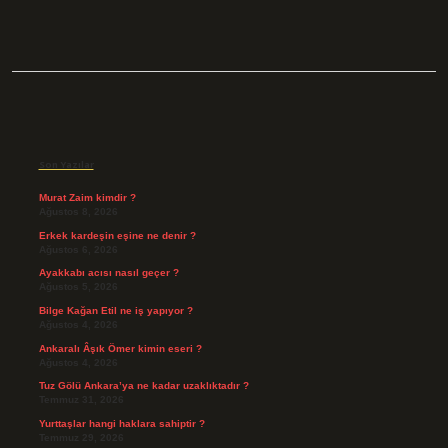
Sidebar
Son Yazılar
Murat Zaim kimdir ?
Ağustos 8, 2026
Erkek kardeşin eşine ne denir ?
Ağustos 6, 2026
Ayakkabı acısı nasıl geçer ?
Ağustos 5, 2026
Bilge Kağan Etil ne iş yapıyor ?
Ağustos 4, 2026
Ankaralı Âşık Ömer kimin eseri ?
Ağustos 4, 2026
Tuz Gölü Ankara’ya ne kadar uzaklıktadır ?
Temmuz 31, 2026
Yurttaşlar hangi haklara sahiptir ?
Temmuz 29, 2026