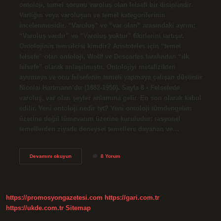
ontoloji, temel sorunu varoluş olan felsefi bir disiplindir.
Varlığın veya varoluşun ve temel kategorilerinin
incelenmesidir. “Varoluş” ve “var olan” arasındaki ayrım;
“Varoluş vardır” ve “Varoluş yoktur” fikirlerini tartışır.
Ontolojinin temsilcisi kimdir? Aristoteles için “temel
felsefe” olan ontoloji, Wolff ve Descartes tarafından “ilk
felsefe” olarak anlaşılmıştır. Ontolojiyi metafizikten
ayırmaya ve onu felsefenin temeli yapmaya çalışan düşünür
Nicolai Hartmann’dır (1882-1950). Sayfa 8 • Felsefede
varoluş, var olan şeyler anlamına gelir. En son olarak kabul
edilir. Yeni ontoloji nedir tyt? Yeni ontoloji tümdengelim
üzerine değil tümevarım üzerine kuruludur; rasyonel
temellerden ziyade deneysel temellere dayanan ve…
Ontoloji
Devamını okuyun
8 Yorum
Nedir
Makale
https://promosyongazetesi.com
https://gari.com.tr
https://ukde.com.tr
Sitemap