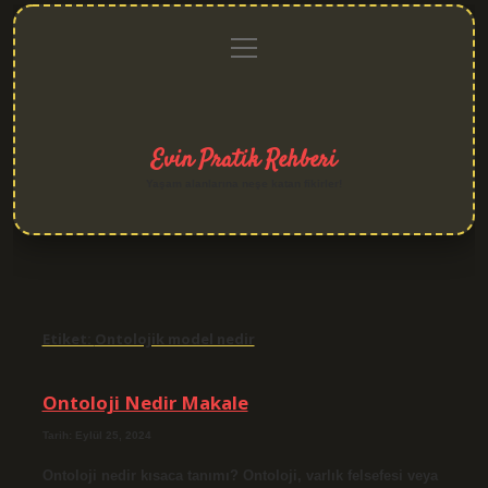
menüyü
Anasayfa
Gizlilik
Yasal
Hakkımızda
aç
Politikası
Uyarı
Evin Pratik Rehberi
Yaşam alanlarına neşe katan fikirler!
Etiket:
Ontolojik model nedir
Ontoloji Nedir Makale
Tarih: Eylül 25, 2024
Ontoloji nedir kısaca tanımı? Ontoloji, varlık felsefesi veya