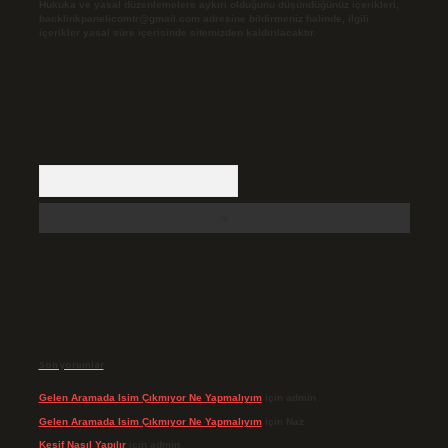
Hukuka ve yasal düzenlemelere aykırı olduğunu düşündüğünüz içerikleri,
backlinkpanelicomtr@gmail.com
adresine bildirmeniz halinde, ilgili
içerikler yasal süre içerisinde sitemizden kaldırılacaktır.
Arama
Son yorumlar
Gelen Aramada Isim Çıkmıyor Ne Yapmalıyım
için
admin
Gelen Aramada Isim Çıkmıyor Ne Yapmalıyım
için
Naz
Keşif Nasıl Yapılır
için
admin