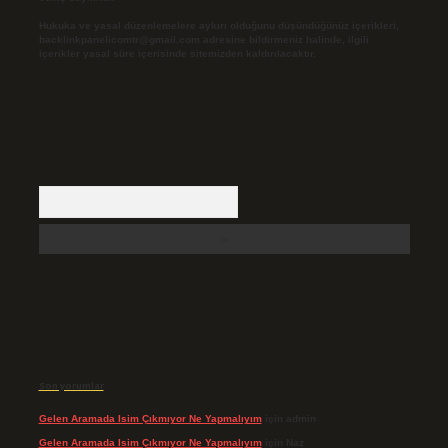
Hukuka ve yasal düzenlemelere aykırı olduğunu düşündüğünüz içerikleri,
backlinkpanelicomtr@gmail.com
adresine bildirmeniz halinde, ilgili
içerikler yasal süre içerisinde sitemizden kaldırılacaktır.
Arama
Son yorumlar
Gelen Aramada Isim Çıkmıyor Ne Yapmalıyım
için
admin
Gelen Aramada Isim Çıkmıyor Ne Yapmalıyım
için
Naz