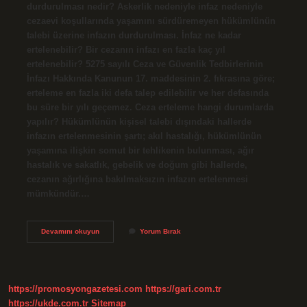
durdurulması nedir? Askerlik nedeniyle infaz nedeniyle
cezaevi koşullarında yaşamını sürdüremeyen hükümlünün
talebi üzerine infazın durdurulması. İnfaz ne kadar
ertelenebilir? Bir cezanın infazı en fazla kaç yıl
ertelenebilir? 5275 sayılı Ceza ve Güvenlik Tedbirlerinin
İnfazı Hakkında Kanunun 17. maddesinin 2. fıkrasına göre;
erteleme en fazla iki defa talep edilebilir ve her defasında
bu süre bir yılı geçemez. Ceza erteleme hangi durumlarda
yapılır? Hükümlünün kişisel talebi dışındaki hallerde
infazın ertelenmesinin şartı; akıl hastalığı, hükümlünün
yaşamına ilişkin somut bir tehlikenin bulunması, ağır
hastalık ve sakatlık, gebelik ve doğum gibi hallerde,
cezanın ağırlığına bakılmaksızın infazın ertelenmesi
mümkündür.…
İNfaz
Devamını okuyun
Yorum Bırak
Erteleme
Şartları
Nelerdir
https://promosyongazetesi.com
https://gari.com.tr
https://ukde.com.tr
Sitemap