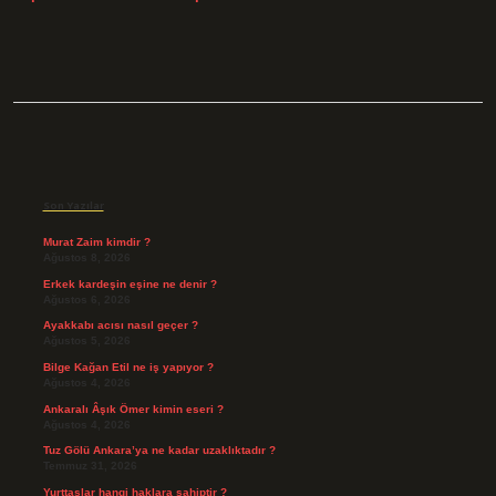
Sidebar
Son Yazılar
Murat Zaim kimdir ?
Ağustos 8, 2026
Erkek kardeşin eşine ne denir ?
Ağustos 6, 2026
Ayakkabı acısı nasıl geçer ?
Ağustos 5, 2026
Bilge Kağan Etil ne iş yapıyor ?
Ağustos 4, 2026
Ankaralı Âşık Ömer kimin eseri ?
Ağustos 4, 2026
Tuz Gölü Ankara’ya ne kadar uzaklıktadır ?
Temmuz 31, 2026
Yurttaşlar hangi haklara sahiptir ?