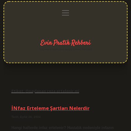
menüyü
Anasayfa
Gizlilik
Yasal
Hakkımızda
aç
Politikası
Uyarı
Evin Pratik Rehberi
Yaşam alanlarına neşe katan fikirler!
Etiket:
Onaylanan ceza ertelenir mi
İNfaz Erteleme Şartları Nelerdir
Tarih: Eylül 26, 2024
Hangi hallerde infaz ertelenir? Hastalık nedeniyle infazın