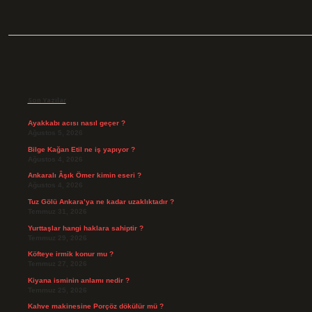
Sidebar
Son Yazılar
Ayakkabı acısı nasıl geçer ?
Ağustos 5, 2026
Bilge Kağan Etil ne iş yapıyor ?
Ağustos 4, 2026
Ankaralı Âşık Ömer kimin eseri ?
Ağustos 4, 2026
Tuz Gölü Ankara’ya ne kadar uzaklıktadır ?
Temmuz 31, 2026
Yurttaşlar hangi haklara sahiptir ?
Temmuz 29, 2026
Köfteye irmik konur mu ?
Temmuz 27, 2026
Kiyana isminin anlamı nedir ?
Temmuz 25, 2026
Kahve makinesine Porçöz dökülür mü ?