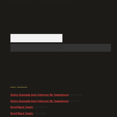
Arama
Son yorumlar
Gelen Aramada Isim Çıkmıyor Ne Yapmalıyım
için
admin
Gelen Aramada Isim Çıkmıyor Ne Yapmalıyım
için
Naz
Keşif Nasıl Yapılır
için
admin
Keşif Nasıl Yapılır
için
Özgür