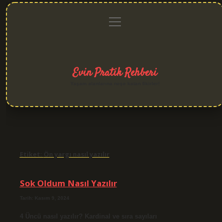
menüyü
Anasayfa
Gizlilik
Yasal
Hakkımızda
aç
Politikası
Uyarı
Evin Pratik Rehberi
Yaşam alanlarına neşe katan fikirler!
Etiket:
Ön yargı nasıl yazılır
Sok Oldum Nasıl Yazılır
Tarih: Kasım 9, 2024
4 Üncü nasıl yazılır? Kardinal ve sıra sayıları