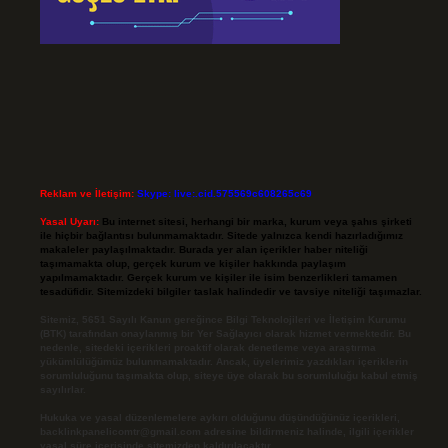
Reklam ve İletişim:
Skype: live:.cid.575569c608265c69
Yasal Uyarı:
Bu internet sitesi, herhangi bir marka, kurum veya şahıs şirketi
ile hiçbir bağlantısı bulunmamaktadır. Sitede yalnızca kendi hazırladığımız
makaleler paylaşılmaktadır. Burada yer alan içerikler haber niteliği
taşımamakta olup, gerçek kurum ve kişiler hakkında paylaşım
yapılmamaktadır. Gerçek kurum ve kişiler ile isim benzerlikleri tamamen
tesadüfidir. Sitemizdeki bilgiler taslak halindedir ve tavsiye niteliği taşımazlar.
Sitemiz, 5651 Sayılı Kanun gereğince Bilgi Teknolojileri ve İletişim Kurumu
(BTK) tarafından onaylanmış bir Yer Sağlayıcı olarak hizmet vermektedir. Bu
nedenle, sitedeki içerikleri proaktif olarak denetleme veya araştırma
yükümlülüğümüz bulunmamaktadır. Ancak, üyelerimiz yazdıkları içeriklerin
sorumluluğunu taşımakta olup, siteye üye olarak bu sorumluluğu kabul etmiş
sayılırlar.
Hukuka ve yasal düzenlemelere aykırı olduğunu düşündüğünüz içerikleri,
backlinkpanelicomtr@gmail.com
adresine bildirmeniz halinde, ilgili içerikler
yasal süre içerisinde sitemizden kaldırılacaktır.