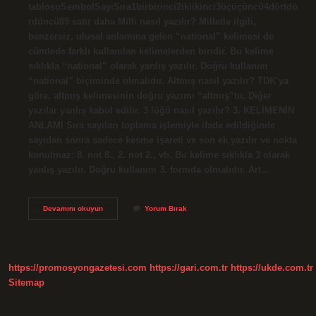
tablosuSembolSayıSıra1birbirinci2ikiikinci3üçüçüncü4dörtdö
rdüncü89 satır daha Milli nasıl yazılır? Milletle ilgili,
benzersiz, ulusal anlamına gelen “national” kelimesi de
cümlede farklı kullanılan kelimelerden biridir. Bu kelime
sıklıkla “national” olarak yanlış yazılır. Doğru kullanım
“national” biçiminde olmalıdır. Altmış nasıl yazılır? TDK’ya
göre, altmış kelimesinin doğru yazımı “altmış”tır. Diğer
yazılar yanlış kabul edilir. 3 lüğü nasıl yazılır? 3. KELİMENİN
ANLAMI Sıra sayıları toplama işlemiyle ifade edildiğinde
sayıdan sonra sadece kesme işareti ve son ek yazılır ve nokta
konulmaz: 8. not 8., 2. not 2., vb. Bu kelime sıklıkla 3 olarak
yanlış yazılır. Doğru kullanım 3. formda olmalıdır. Art…
Sok
Devamını okuyun
Yorum Bırak
Oldum
Nasıl
Yazılır
https://promosyongazetesi.com
https://gari.com.tr
https://ukde.com.tr
Sitemap