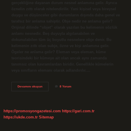
gerçekliğine dayanan durum nesnel anlamına gelir. Ayrıca
öznelin zıttı olarak nitelendirilir. Yani kişisel veya bireysel
duygu ve düşünceler gibi durumların dışında daha genel ve
tarafsız bir anlama sahiptir. Obje nedir ne anlama gelir?
Orijinal dilinde “objet” olarak yazılan bu kelimenin sözlük
anlamı nesnedir. Beş duyuyla algılanabilen ve
dokunulabilen tüm üç boyutlu nesnelere obje denir. Bu
kelimenin zıttı olan subje, özne ve kişi anlamına gelir.
Ögeler ne anlama gelir? Eleman veya eleman, küme
teorisindeki bir kümeye ait olan ancak aynı zamanda
tanımsız olan kavramlardan biridir. Genellikle kümelerin
veya sınıfların elemanı olarak adlandırılır.…
Nesneler
Devamını okuyun
8 Yorum
Ne
Anlama
Gelir
https://promosyongazetesi.com
https://gari.com.tr
https://ukde.com.tr
Sitemap