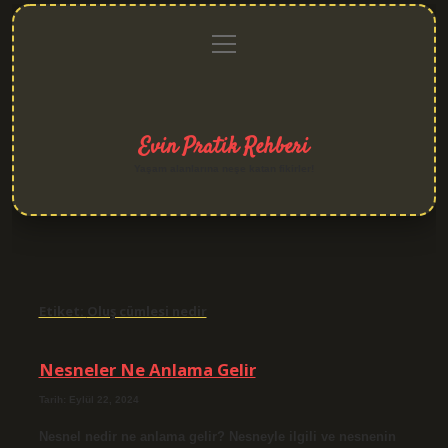
menüyü
Anasayfa
Gizlilik
Yasal
Hakkımızda
aç
Politikası
Uyarı
Evin Pratik Rehberi
Yaşam alanlarına neşe katan fikirler!
Etiket:
Oluş cümlesi nedir
Nesneler Ne Anlama Gelir
Tarih: Eylül 22, 2024
Nesnel nedir ne anlama gelir? Nesneyle ilgili ve nesnenin