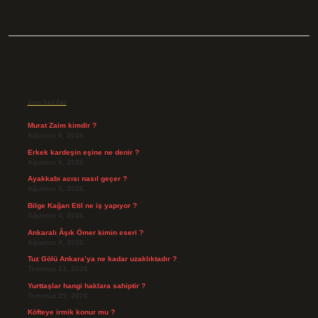
Sidebar
Son Yazılar
Murat Zaim kimdir ?
Ağustos 8, 2026
Erkek kardeşin eşine ne denir ?
Ağustos 6, 2026
Ayakkabı acısı nasıl geçer ?
Ağustos 5, 2026
Bilge Kağan Etil ne iş yapıyor ?
Ağustos 4, 2026
Ankaralı Âşık Ömer kimin eseri ?
Ağustos 4, 2026
Tuz Gölü Ankara’ya ne kadar uzaklıktadır ?
Temmuz 31, 2026
Yurttaşlar hangi haklara sahiptir ?
Temmuz 29, 2026
Köfteye irmik konur mu ?