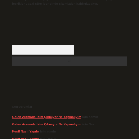
içerikler yasal süre içerisinde sitemizden kaldırılacaktır.
Arama
Son yorumlar
Gelen Aramada Isim Çıkmıyor Ne Yapmalıyım
için
admin
Gelen Aramada Isim Çıkmıyor Ne Yapmalıyım
için
Naz
Keşif Nasıl Yapılır
için
admin
Keşif Nasıl Yapılır
için
Özgür