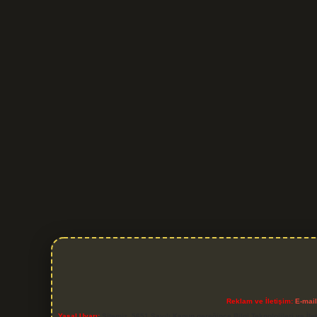
Reklam ve İletişim:
E-mai
Yasal Uyarı:
Sitemiz, 5651 Sayılı Kanun gereğince Bilgi Teknolojileri ve İl