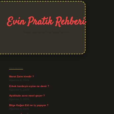
Evin Pratik Rehberi
Yaşam alanlarına neşe katan fikirler!
Sidebar
grand opera bet giriş
Son Yazılar
Murat Zaim kimdir ?
Ağustos 8, 2026
Erkek kardeşin eşine ne denir ?
Ağustos 6, 2026
Ayakkabı acısı nasıl geçer ?
Ağustos 5, 2026
Bilge Kağan Etil ne iş yapıyor ?
Ağustos 4, 2026