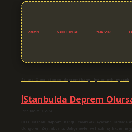
Anasayfa
Gizlilik Politikası
Yasal Uyarı
H
Etiket:
Olası İstanbul depremi hangi ilçeleri etkileyecek
İStanbulda Deprem Olurs
Tarih: Kasım 11, 2024
Olası İstanbul depremi hangi ilçeleri etkileyecek? Haritada
Güngören, Zeytinburnu, Bahçelievler ve Fatih fay hatlarına ya