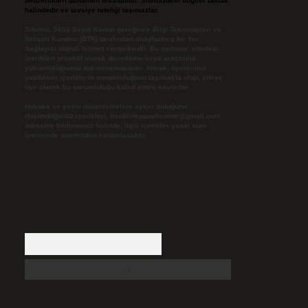
benzerlikleri tamamen tesadüfidir. Sitemizdeki bilgiler taslak
halindedir ve tavsiye niteliği taşımazlar.
Sitemiz, 5651 Sayılı Kanun gereğince Bilgi Teknolojileri ve
İletişim Kurumu (BTK) tarafından onaylanmış bir Yer
Sağlayıcı olarak hizmet vermektedir. Bu nedenle, sitedeki
içerikleri proaktif olarak denetleme veya araştırma
yükümlülüğümüz bulunmamaktadır. Ancak, üyelerimiz
yazdıkları içeriklerin sorumluluğunu taşımakta olup, siteye
üye olarak bu sorumluluğu kabul etmiş sayılırlar.
Hukuka ve yasal düzenlemelere aykırı olduğunu
düşündüğünüz içerikleri,
backlinkpanelicomtr@gmail.com
adresine bildirmeniz halinde, ilgili içerikler yasal süre
içerisinde sitemizden kaldırılacaktır.
Arama