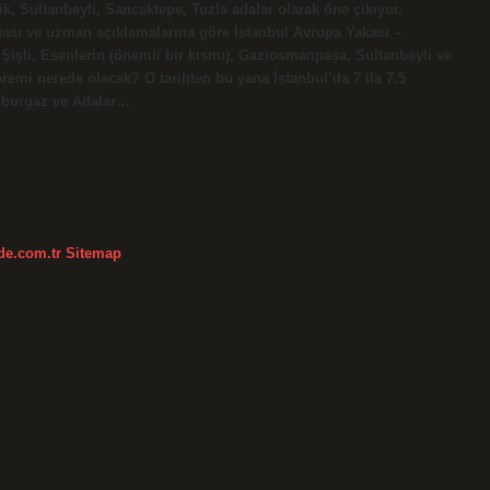
, Sultanbeyli, Sancaktepe, Tuzla adalar olarak öne çıkıyor.
tası ve uzman açıklamalarına göre İstanbul Avrupa Yakası –
, Şişli, Esenlerin (önemli bir kısmı), Gaziosmanpaşa, Sultanbeyli ve
emi nerede olacak? O tarihten bu yana İstanbul’da 7 ila 7.5
mburgaz ve Adalar…
kde.com.tr
Sitemap