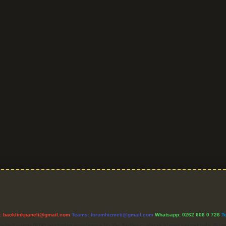
l:
backlinkpaneli@gmail.com
Teams:
forumhizmeti@gmail.com
Whatsapp: 0262 606 0 726
T
etişim Kurumu (BTK) tarafından onaylanmış bir Yer Sağlayıcı olarak hizmet vermektedir. Bu ne