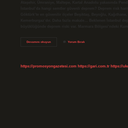
Ataşehir, Ümraniye, Maltepe, Kartal Anadolu yakasında Pendik
İstanbul’da hangi semtler güvenli deprem? Deprem risk hari
Göktürk’te en güvenilir ilçeler Beşiktaş, Beyoğlu, Kağıthane
Kemerburgaz’dır. Daha fazla makale… Beklenen İstanbul depr
büyüklüğünde deprem riski var. Marmara Bölgesi’ndeki Ku
İStanbulda
Devamını okuyun
Yorum Bırak
Deprem
Olursa
Hangi
Semtte
Etkilenir
https://promosyongazetesi.com
https://gari.com.tr
https://u