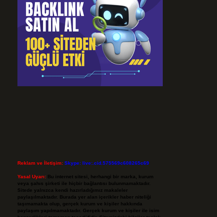
Reklam ve İletişim:
Skype: live:.cid.575569c608265c69
Yasal Uyarı:
Bu internet sitesi, herhangi bir marka, kurum
veya şahıs şirketi ile hiçbir bağlantısı bulunmamaktadır.
Sitede yalnızca kendi hazırladığımız makaleler
paylaşılmaktadır. Burada yer alan içerikler haber niteliği
taşımamakta olup, gerçek kurum ve kişiler hakkında
paylaşım yapılmamaktadır. Gerçek kurum ve kişiler ile isim