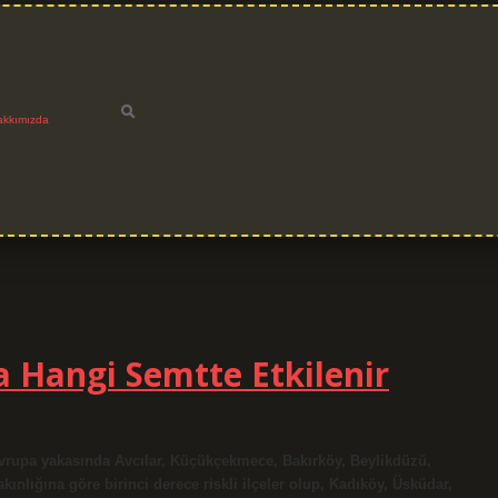
akkımızda
a Hangi Semtte Etkilenir
 Avrupa yakasında Avcılar, Küçükçekmece, Bakırköy, Beylikdüzü,
kınlığına göre birinci derece riskli ilçeler olup, Kadıköy, Üsküdar,