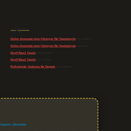
Son yorumlar
Gelen Aramada Isim Çıkmıyor Ne Yapmalıyım
için
admin
Gelen Aramada Isim Çıkmıyor Ne Yapmalıyım
için
Naz
Keşif Nasıl Yapılır
için
admin
Keşif Nasıl Yapılır
için
Özgür
Psikolojide Yadsıma Ne Demek
için
admin
elegram: @karabul
denle, sitedeki içerikleri proaktif olarak denetleme veya araştırma