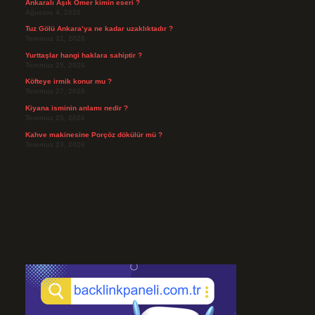
Ankaralı Âşık Ömer kimin eseri ?
Ağustos 4, 2026
Tuz Gölü Ankara’ya ne kadar uzaklıktadır ?
Temmuz 31, 2026
Yurttaşlar hangi haklara sahiptir ?
Temmuz 29, 2026
Köfteye irmik konur mu ?
Temmuz 27, 2026
Kiyana isminin anlamı nedir ?
Temmuz 25, 2026
Kahve makinesine Porçöz dökülür mü ?
Temmuz 23, 2026