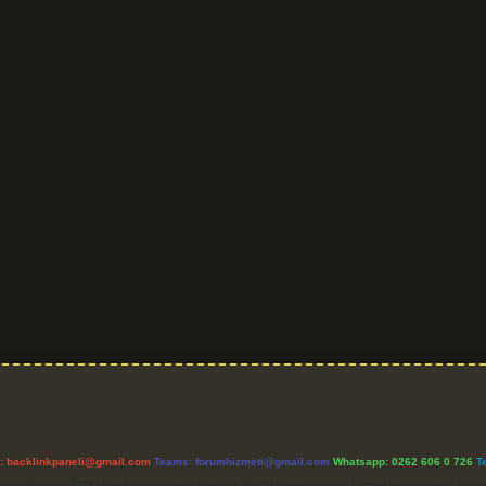
l:
backlinkpaneli@gmail.com
Teams:
forumhizmeti@gmail.com
Whatsapp: 0262 606 0 726
T
etişim Kurumu (BTK) tarafından onaylanmış bir Yer Sağlayıcı olarak hizmet vermektedir. Bu ne