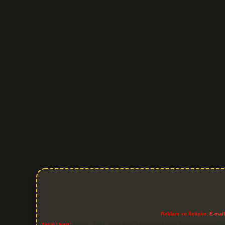
Reklam ve İletişim:
E-mai
Yasal Uyarı:
Sitemiz, 5651 Sayılı Kanun gereğince Bilgi Teknolojileri ve İl