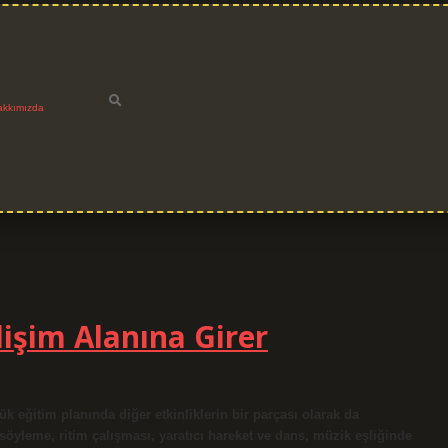
akkımızda
işim Alanına Girer
ük eğitim planında diğer etkinliklerin bir parçası olarak da
ı söyleme, ritim çalışması, yaratıcı hareket ve dans, müzik eşliğinde