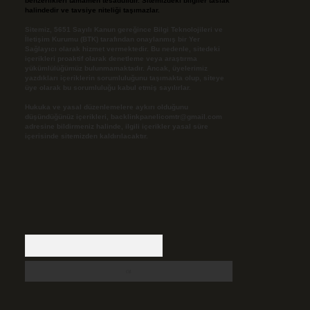
benzerlikleri tamamen tesadüfidir. Sitemizdeki bilgiler taslak
halindedir ve tavsiye niteliği taşımazlar.
Sitemiz, 5651 Sayılı Kanun gereğince Bilgi Teknolojileri ve
İletişim Kurumu (BTK) tarafından onaylanmış bir Yer
Sağlayıcı olarak hizmet vermektedir. Bu nedenle, sitedeki
içerikleri proaktif olarak denetleme veya araştırma
yükümlülüğümüz bulunmamaktadır. Ancak, üyelerimiz
yazdıkları içeriklerin sorumluluğunu taşımakta olup, siteye
üye olarak bu sorumluluğu kabul etmiş sayılırlar.
Hukuka ve yasal düzenlemelere aykırı olduğunu
düşündüğünüz içerikleri,
backlinkpanelicomtr@gmail.com
adresine bildirmeniz halinde, ilgili içerikler yasal süre
içerisinde sitemizden kaldırılacaktır.
Arama