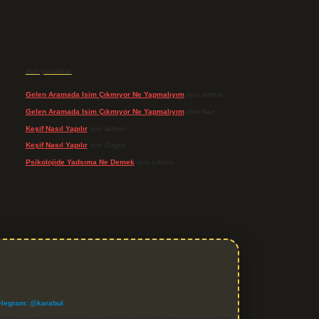
Son yorumlar
Gelen Aramada Isim Çıkmıyor Ne Yapmalıyım
için
admin
Gelen Aramada Isim Çıkmıyor Ne Yapmalıyım
için
Naz
Keşif Nasıl Yapılır
için
admin
Keşif Nasıl Yapılır
için
Özgür
Psikolojide Yadsıma Ne Demek
için
admin
elegram: @karabul
denle, sitedeki içerikleri proaktif olarak denetleme veya araştırma