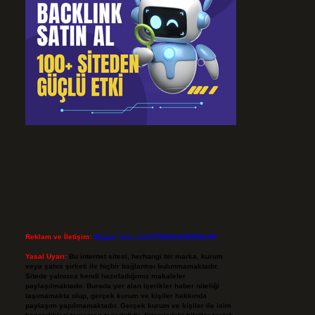
Reklam ve İletişim:
Skype: live:.cid.575569c608265c69
Yasal Uyarı:
Bu internet sitesi, herhangi bir marka, kurum
veya şahıs şirketi ile hiçbir bağlantısı bulunmamaktadır.
Sitede yalnızca kendi hazırladığımız makaleler
paylaşılmaktadır. Burada yer alan içerikler haber niteliği
taşımamakta olup, gerçek kurum ve kişiler hakkında
paylaşım yapılmamaktadır. Gerçek kurum ve kişiler ile isim