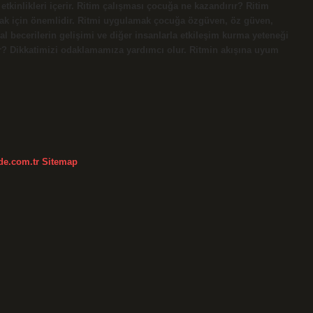
 etkinlikleri içerir. Ritim çalışması çocuğa ne kazandırır? Ritim
ak için önemlidir. Ritmi uygulamak çocuğa özgüven, öz güven,
 becerilerin gelişimi ve diğer insanlarla etkileşim kurma yeteneği
dir? Dikkatimizi odaklamamıza yardımcı olur. Ritmin akışına uyum
kde.com.tr
Sitemap