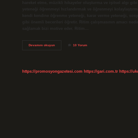
hareket etme, müzikli hikayeler oluşturma ve işitsel algı gibi
yeteneği öğrenmeyi hızlandırmak ve öğrenmeyi kolaylaştırm
kendi kendine öğrenme yeteneği, karar verme yeteneği, sosyal
gibi önemli becerileri öğretir. Ritim çalışmasının amacı ne
sağlamak bizi motive eder. Ritim…
Ritim
Devamını okuyun
10 Yorum
Çalışması
Hangi
Gelişim
Alanına
Girer
https://promosyongazetesi.com
https://gari.com.tr
https://u