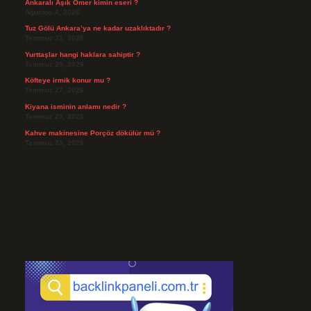
Ankaralı Âşık Ömer kimin eseri ?
Ağustos 4, 2026
Tuz Gölü Ankara’ya ne kadar uzaklıktadır ?
Temmuz 31, 2026
Yurttaşlar hangi haklara sahiptir ?
Temmuz 29, 2026
Köfteye irmik konur mu ?
Temmuz 27, 2026
Kiyana isminin anlamı nedir ?
Temmuz 25, 2026
Kahve makinesine Porçöz dökülür mü ?
Temmuz 23, 2026