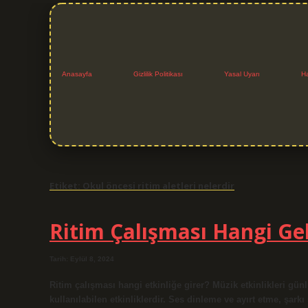
Anasayfa
Gizlilik Politikası
Yasal Uyarı
H
Etiket:
Okul öncesi ritim aletleri nelerdir
Ritim Çalışması Hangi Gel
Tarih: Eylül 8, 2024
Ritim çalışması hangi etkinliğe girer? Müzik etkinlikleri günl
kullanılabilen etkinliklerdir. Ses dinleme ve ayırt etme, şark