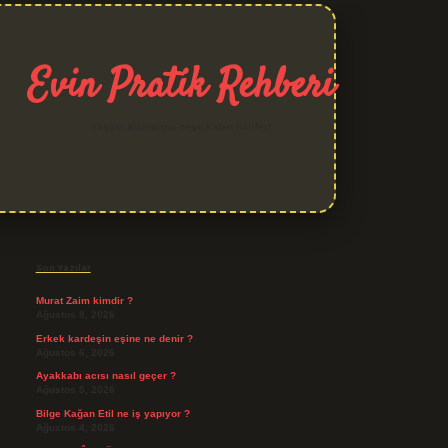
Evin Pratik Rehberi
Yaşam alanlarına neşe katan fikirler!
Sidebar
grand opera bet giriş
Son Yazılar
Murat Zaim kimdir ?
Ağustos 8, 2026
Erkek kardeşin eşine ne denir ?
Ağustos 6, 2026
Ayakkabı acısı nasıl geçer ?
Ağustos 5, 2026
Bilge Kağan Etil ne iş yapıyor ?
Ağustos 4, 2026