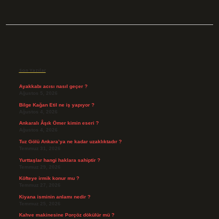
Sidebar
Son Yazılar
Ayakkabı acısı nasıl geçer ?
Ağustos 5, 2026
Bilge Kağan Etil ne iş yapıyor ?
Ağustos 4, 2026
Ankaralı Âşık Ömer kimin eseri ?
Ağustos 4, 2026
Tuz Gölü Ankara’ya ne kadar uzaklıktadır ?
Temmuz 31, 2026
Yurttaşlar hangi haklara sahiptir ?
Temmuz 29, 2026
Köfteye irmik konur mu ?
Temmuz 27, 2026
Kiyana isminin anlamı nedir ?
Temmuz 25, 2026
Kahve makinesine Porçöz dökülür mü ?