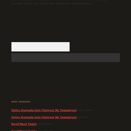
içerikler yasal süre içerisinde sitemizden kaldırılacaktır.
Arama
Son yorumlar
Gelen Aramada Isim Çıkmıyor Ne Yapmalıyım
için
admin
Gelen Aramada Isim Çıkmıyor Ne Yapmalıyım
için
Naz
Keşif Nasıl Yapılır
için
admin
Keşif Nasıl Yapılır
için
Özgür