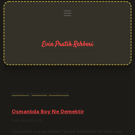
menüyü
Anasayfa
Gizlilik
Yasal
Hakkımızda
aç
Politikası
Uyarı
Evin Pratik Rehberi
Yaşam alanlarına neşe katan fikirler!
Etiket:
Oğuzun boyu Türk mü
Osmanlıda Boy Ne Demektir
Tarih: Ekim 25, 2024
Osmanlıda boy ne demek? Sosyal bilimlerde bir terim olan