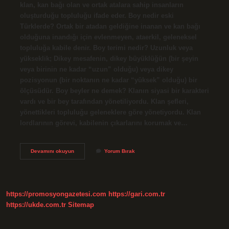
klan, kan bağı olan ve ortak atalara sahip insanların
oluşturduğu topluluğu ifade eder. Boy nedir eski
Türklerde? Ortak bir atadan geldiğine inanan ve kan bağı
olduğuna inandığı için evlenmeyen, ataerkil, geleneksel
topluluğa kabile denir. Boy terimi nedir? Uzunluk veya
yükseklik; Dikey mesafenin, dikey büyüklüğün (bir şeyin
veya birinin ne kadar “uzun” olduğu) veya dikey
pozisyonun (bir noktanın ne kadar “yüksek” olduğu) bir
ölçüsüdür. Boy beyler ne demek? Klanın siyasi bir karakteri
vardı ve bir bey tarafından yönetiliyordu. Klan şefleri,
yönettikleri topluluğu geleneklere göre yönetiyordu. Klan
lordlarının görevi, kabilenin çıkarlarını korumak ve…
Osmanlıda
Devamını okuyun
Yorum Bırak
Boy
Ne
Demektir
https://promosyongazetesi.com
https://gari.com.tr
https://ukde.com.tr
Sitemap