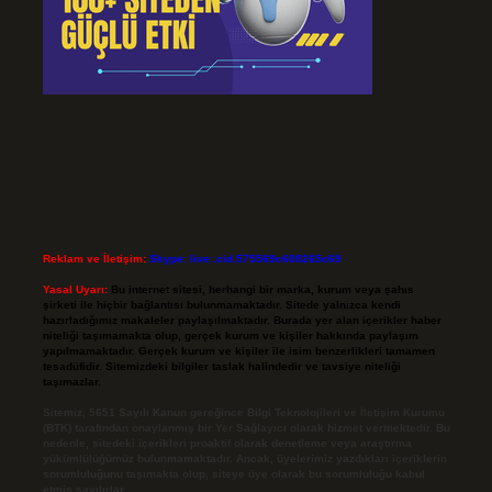
Reklam ve İletişim:
Skype: live:.cid.575569c608265c69
Yasal Uyarı:
Bu internet sitesi, herhangi bir marka, kurum veya şahıs
şirketi ile hiçbir bağlantısı bulunmamaktadır. Sitede yalnızca kendi
hazırladığımız makaleler paylaşılmaktadır. Burada yer alan içerikler haber
niteliği taşımamakta olup, gerçek kurum ve kişiler hakkında paylaşım
yapılmamaktadır. Gerçek kurum ve kişiler ile isim benzerlikleri tamamen
tesadüfidir. Sitemizdeki bilgiler taslak halindedir ve tavsiye niteliği
taşımazlar.
Sitemiz, 5651 Sayılı Kanun gereğince Bilgi Teknolojileri ve İletişim Kurumu
(BTK) tarafından onaylanmış bir Yer Sağlayıcı olarak hizmet vermektedir. Bu
nedenle, sitedeki içerikleri proaktif olarak denetleme veya araştırma
yükümlülüğümüz bulunmamaktadır. Ancak, üyelerimiz yazdıkları içeriklerin
sorumluluğunu taşımakta olup, siteye üye olarak bu sorumluluğu kabul
etmiş sayılırlar.