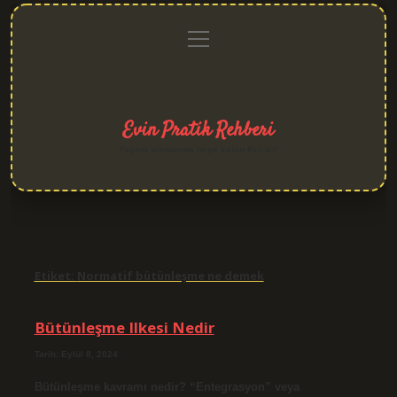
menüyü
Anasayfa
Gizlilik
Yasal
Hakkımızda
aç
Politikası
Uyarı
Evin Pratik Rehberi
Yaşam alanlarına neşe katan fikirler!
Etiket:
Normatif bütünleşme ne demek
Bütünleşme Ilkesi Nedir
Tarih: Eylül 8, 2024
Bütünleşme kavramı nedir? “Entegrasyon” veya