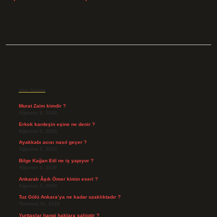
Sidebar
Son Yazılar
Murat Zaim kimdir ?
Ağustos 8, 2026
Erkek kardeşin eşine ne denir ?
Ağustos 6, 2026
Ayakkabı acısı nasıl geçer ?
Ağustos 5, 2026
Bilge Kağan Etil ne iş yapıyor ?
Ağustos 4, 2026
Ankaralı Âşık Ömer kimin eseri ?
Ağustos 4, 2026
Tuz Gölü Ankara’ya ne kadar uzaklıktadır ?
Temmuz 31, 2026
Yurttaşlar hangi haklara sahiptir ?