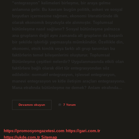
“entegrasyon” kelimeleri birleşme, bir araya gelme
anlamına gelir. Bu kavram bugün politik, askeri ve sosyal
boyutları içermesine rağmen, ekonomi literatüründe ilk
olarak ekonomik boyutuyla ele alınmıştır. Toplumsal
bütünleşme nasıl sağlanır? Sosyal bütünleşme yalnızca
ana grupların değil aynı zamanda alt grupların da başarılı
bir şekilde işbirliği yapmasıyla mümkündür. Özellikle din,
ekonomi, etnik kimlik veya farklı alt grup tanımları bu
faktörlerin temel bileşenlerini oluşturur. Toplumsal
Bütünleşme çeşitleri nelerdir? Uygulanmasında etkili olan
faktörlere bağlı olarak dört tür entegrasyondan söz
edilebilir: normatif entegrasyon, işlevsel entegrasyon,
manevi entegrasyon ve kitle iletişim araçları entegrasyonu.
Mana etrafında bütünleşme ne demek? Anlam etrafında…
Bütünleşme
Devamını okuyun
7 Yorum
Ilkesi
Nedir
https://promosyongazetesi.com
https://gari.com.tr
https://ukde.com.tr
Sitemap