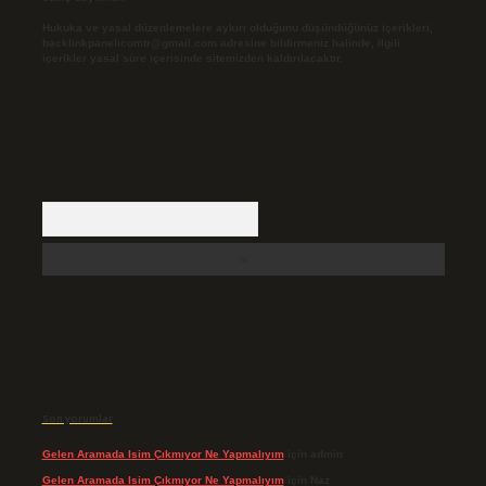
Hukuka ve yasal düzenlemelere aykırı olduğunu düşündüğünüz içerikleri,
backlinkpanelicomtr@gmail.com
adresine bildirmeniz halinde, ilgili
içerikler yasal süre içerisinde sitemizden kaldırılacaktır.
Arama
Son yorumlar
Gelen Aramada Isim Çıkmıyor Ne Yapmalıyım
için
admin
Gelen Aramada Isim Çıkmıyor Ne Yapmalıyım
için
Naz