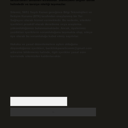
benzerlikleri tamamen tesadüfidir. Sitemizdeki bilgiler taslak
halindedir ve tavsiye niteliği taşımazlar.
Sitemiz, 5651 Sayılı Kanun gereğince Bilgi Teknolojileri ve
İletişim Kurumu (BTK) tarafından onaylanmış bir Yer
Sağlayıcı olarak hizmet vermektedir. Bu nedenle, sitedeki
içerikleri proaktif olarak denetleme veya araştırma
yükümlülüğümüz bulunmamaktadır. Ancak, üyelerimiz
yazdıkları içeriklerin sorumluluğunu taşımakta olup, siteye
üye olarak bu sorumluluğu kabul etmiş sayılırlar.
Hukuka ve yasal düzenlemelere aykırı olduğunu
düşündüğünüz içerikleri,
backlinkpanelicomtr@gmail.com
adresine bildirmeniz halinde, ilgili içerikler yasal süre
içerisinde sitemizden kaldırılacaktır.
Arama