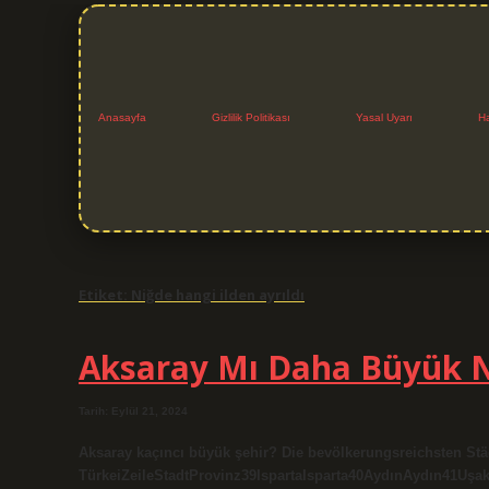
Anasayfa
Gizlilik Politikası
Yasal Uyarı
H
Etiket:
Niğde hangi ilden ayrıldı
Aksaray Mı Daha Büyük 
Tarih: Eylül 21, 2024
Aksaray kaçıncı büyük şehir? Die bevölkerungsreichsten Stä
TürkeiZeileStadtProvinz39IspartaIsparta40AydınAydın41Uşak