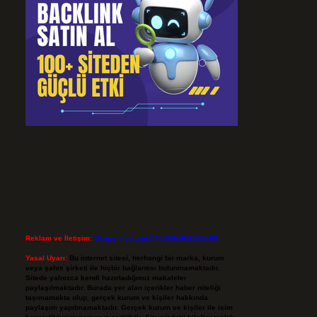
Reklam ve İletişim:
Skype: live:.cid.575569c608265c69
Yasal Uyarı:
Bu internet sitesi, herhangi bir marka, kurum
veya şahıs şirketi ile hiçbir bağlantısı bulunmamaktadır.
Sitede yalnızca kendi hazırladığımız makaleler
paylaşılmaktadır. Burada yer alan içerikler haber niteliği
taşımamakta olup, gerçek kurum ve kişiler hakkında
paylaşım yapılmamaktadır. Gerçek kurum ve kişiler ile isim