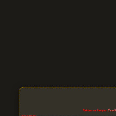
Reklam ve İletişim:
E-mai
Yasal Uyarı:
Sitemiz, 5651 Sayılı Kanun gereğince Bilgi Teknolojileri ve İl