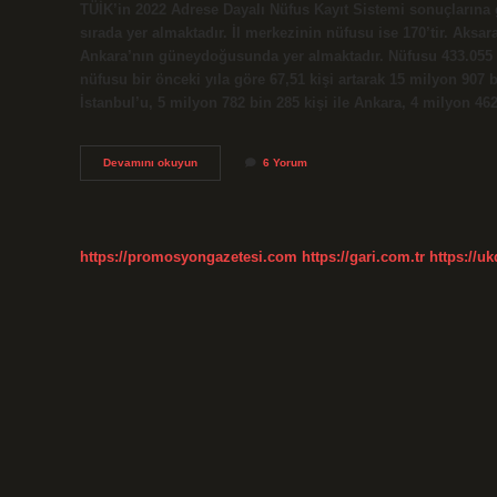
TÜİK’in 2022 Adrese Dayalı Nüfus Kayıt Sistemi sonuçlarına g
sırada yer almaktadır. İl merkezinin nüfusu ise 170’tir. Ak
Ankara’nın güneydoğusunda yer almaktadır. Nüfusu 433.055 (2
nüfusu bir önceki yıla göre 67,51 kişi artarak 15 milyon 907 
İstanbul’u, 5 milyon 782 bin 285 kişi ile Ankara, 4 milyon 462
Aksaray
Devamını okuyun
6 Yorum
Mı
Daha
Büyük
Niğde
Mi
https://promosyongazetesi.com
https://gari.com.tr
https://u