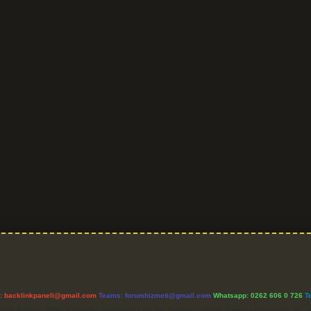
l:
backlinkpaneli@gmail.com
Teams:
forumhizmeti@gmail.com
Whatsapp: 0262 606 0 726
T
etişim Kurumu (BTK) tarafından onaylanmış bir Yer Sağlayıcı olarak hizmet vermektedir. Bu ne