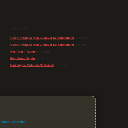
Son yorumlar
Gelen Aramada Isim Çıkmıyor Ne Yapmalıyım
için
admin
Gelen Aramada Isim Çıkmıyor Ne Yapmalıyım
için
Naz
Keşif Nasıl Yapılır
için
admin
Keşif Nasıl Yapılır
için
Özgür
Psikolojide Yadsıma Ne Demek
için
admin
elegram: @karabul
denle, sitedeki içerikleri proaktif olarak denetleme veya araştırma