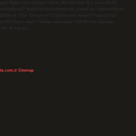
öre Niğde ilinin toplam nüfusu 365.419 olup 81 il arasında 54.
saray büyük mü? Niğde’nin kuzeybatısında, Konya’nın doğusunda ve
022) ve 7’dir. Türkiye’nin 5 büyük şehri hangisi? İstanbul’un
bin 951 kişiye ulaştı. Türkiye nüfusunun %18,65’inin yaşadığı
 bin 56 kişi ile…
kde.com.tr
Sitemap