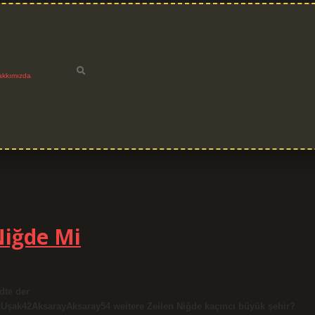
akkımızda
Niğde Mi
dte der
Uşak42AksarayAksaray54 weitere Zeilen Niğde kaçıncı büyük şehir?