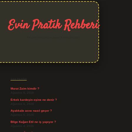
Evin Pratik Rehberi
Yaşam alanlarına neşe katan fikirler!
Sidebar
grand opera bet giriş
Son Yazılar
Murat Zaim kimdir ?
Ağustos 8, 2026
Erkek kardeşin eşine ne denir ?
Ağustos 6, 2026
Ayakkabı acısı nasıl geçer ?
Ağustos 5, 2026
Bilge Kağan Etil ne iş yapıyor ?
Ağustos 4, 2026