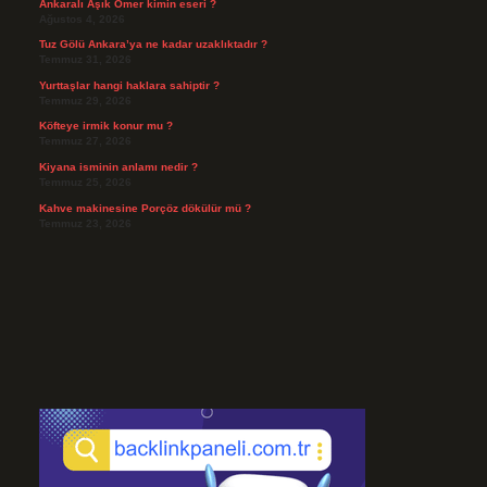
Ankaralı Âşık Ömer kimin eseri ?
Ağustos 4, 2026
Tuz Gölü Ankara’ya ne kadar uzaklıktadır ?
Temmuz 31, 2026
Yurttaşlar hangi haklara sahiptir ?
Temmuz 29, 2026
Köfteye irmik konur mu ?
Temmuz 27, 2026
Kiyana isminin anlamı nedir ?
Temmuz 25, 2026
Kahve makinesine Porçöz dökülür mü ?
Temmuz 23, 2026