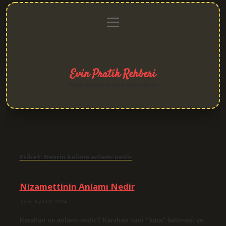
menüyü
Anasayfa
Gizlilik
Yasal
Hakkımızda
aç
Politikası
Uyarı
Evin Pratik Rehberi
Yaşam alanlarına neşe katan fikirler!
Etiket:
Nesrin kelime anlamı nedir
Nizamettinin Anlamı Nedir
Tarih: Eylül 8, 2024
Karahan ne anlamı nedir? Karahan ismi “kara” kelimesi ve