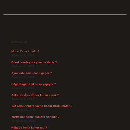
Sidebar
Son Yazılar
Murat Zaim kimdir ?
Ağustos 8, 2026
Erkek kardeşin eşine ne denir ?
Ağustos 6, 2026
Ayakkabı acısı nasıl geçer ?
Ağustos 5, 2026
Bilge Kağan Etil ne iş yapıyor ?
Ağustos 4, 2026
Ankaralı Âşık Ömer kimin eseri ?
Ağustos 4, 2026
Tuz Gölü Ankara’ya ne kadar uzaklıktadır ?
Temmuz 31, 2026
Yurttaşlar hangi haklara sahiptir ?
Temmuz 29, 2026
Köfteye irmik konur mu ?