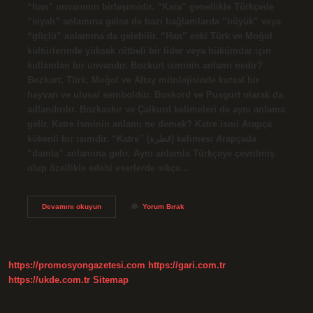
“han” unvanının birleşimidir. “Kara” genellikle Türkçede
“siyah” anlamına gelse de bazı bağlamlarda “büyük” veya
“güçlü” anlamına da gelebilir. “Han” eski Türk ve Moğol
kültürlerinde yüksek rütbeli bir lider veya hükümdar için
kullanılan bir unvandır. Bozkurt isminin anlamı nedir?
Bozkurt, Türk, Moğol ve Altay mitolojisinde kutsal bir
hayvan ve ulusal semboldür. Boskord ve Pusgurt olarak da
adlandırılır. Bozkaskır ve Çalkurd kelimeleri de aynı anlama
gelir. Katre isminin anlamı ne demek? Katre ismi Arapça
kökenli bir isimdir. “Katre” (قطرة) kelimesi Arapçada
“damla” anlamına gelir. Aynı anlamla Türkçeye çevrilmiş
olup özellikle edebi eserlerde sıkça…
Nizamettinin
Devamını okuyun
Yorum Bırak
Anlamı
Nedir
https://promosyongazetesi.com
https://gari.com.tr
https://ukde.com.tr
Sitemap