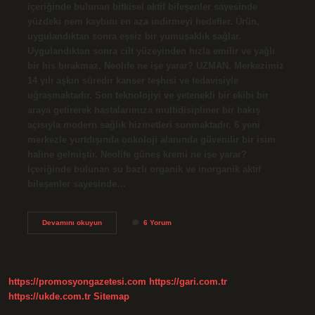
içeriğinde bulunan bitkisel aktif bileşenler sayesinde
yüzdeki nem kaybını en aza indirmeyi hedefler. Ürün,
uygulandıktan sonra eşsiz bir yumuşaklık sağlar.
Uygulandıktan sonra cilt yüzeyinden hızla emilir ve yağlı
bir his bırakmaz. Neolıfe ne işe yarar? UZMAN. Merkezimiz
14 yılı aşkın süredir kanser teşhisi ve tedavisiyle
uğraşmaktadır. Son teknolojiyi ve yetenekli bir ekibi bir
araya getirerek hastalarımıza multidisipliner bir bakış
açısıyla modern sağlık hizmetleri sunmaktadır. 6 yeni
merkezle yurtdışında onkoloji alanında güvenilir bir isim
haline gelmiştir. Neolife güneş kremi ne işe yarar?
İçeriğinde bulunan su bazlı organik ve inorganik aktif
bileşenler sayesinde…
Neolıfe
Devamını okuyun
6 Yorum
Nedir
Ne
Işe
Yarar
https://promosyongazetesi.com
https://gari.com.tr
https://ukde.com.tr
Sitemap