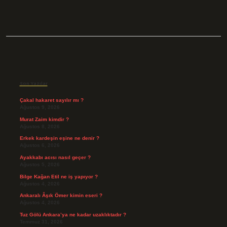
Sidebar
Son Yazılar
Çakal hakaret sayılır mı ?
Ağustos 9, 2026
Murat Zaim kimdir ?
Ağustos 8, 2026
Erkek kardeşin eşine ne denir ?
Ağustos 6, 2026
Ayakkabı acısı nasıl geçer ?
Ağustos 5, 2026
Bilge Kağan Etil ne iş yapıyor ?
Ağustos 4, 2026
Ankaralı Âşık Ömer kimin eseri ?
Ağustos 4, 2026
Tuz Gölü Ankara’ya ne kadar uzaklıktadır ?
Temmuz 31, 2026