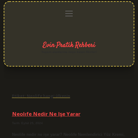
menüyü
Anasayfa
Gizlilik
Yasal
Hakkımızda
aç
Politikası
Uyarı
Evin Pratik Rehberi
Yaşam alanlarına neşe katan fikirler!
Etiket:
Neolife hangi ülkenin
Neolıfe Nedir Ne Işe Yarar
Tarih: Eylül 25, 2024
Neolife nedir ne işe yarar? Neolife Nemlendirici Yüz Kremi,