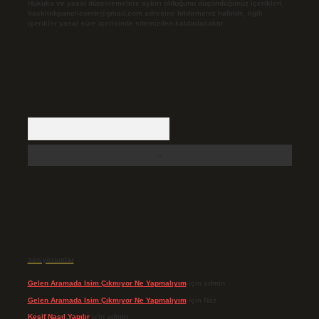
Hukuka ve yasal düzenlemelere aykırı olduğunu düşündüğünüz içerikleri,
backlinkpanelicomtr@gmail.com
adresine bildirmeniz halinde, ilgili
içerikler yasal süre içerisinde sitemizden kaldırılacaktır.
Arama
Son yorumlar
Gelen Aramada Isim Çıkmıyor Ne Yapmalıyım
için
admin
Gelen Aramada Isim Çıkmıyor Ne Yapmalıyım
için
Naz
Keşif Nasıl Yapılır
için
admin